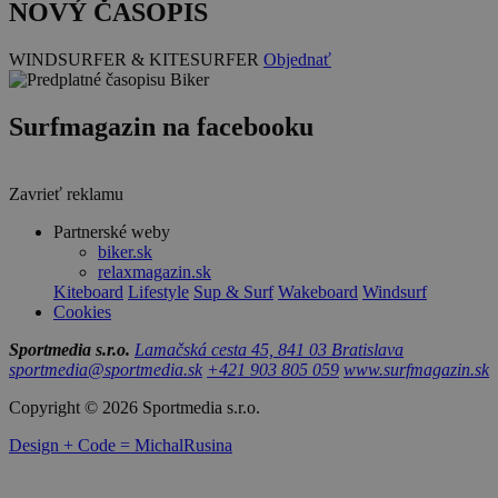
NOVÝ ČASOPIS
WINDSURFER & KITESURFER
Objednať
Surfmagazin na facebooku
Zavrieť reklamu
Partnerské weby
biker.sk
relaxmagazin.sk
Kiteboard
Lifestyle
Sup & Surf
Wakeboard
Windsurf
Cookies
Sportmedia s.r.o.
Lamačská cesta 45, 841 03 Bratislava
sportmedia@sportmedia.sk
+421 903 805 059
www.surfmagazin.sk
Copyright © 2026 Sportmedia s.r.o.
Design + Code = MichalRusina