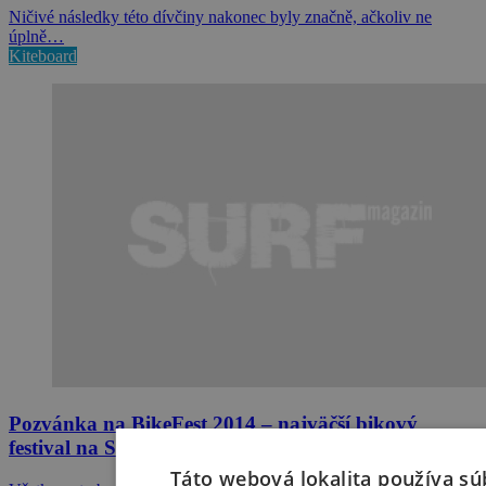
Ničivé následky této dívčiny nakonec byly značně, ačkoliv ne
úplně…
Kiteboard
Pozvánka na BikeFest 2014 – najväčší bikový
festival na Slovensku!
Táto webová lokalita používa sú