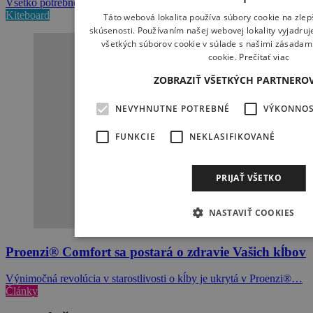
Všetko potrebné info nájdete na BikeFest.sk
Kiteboard
Táto webová lokalita používa súbory cookie na zlep
skúsenosti. Používaním našej webovej lokality vyjadruj
všetkých súborov cookie v súlade s našimi zásadam
cookie.
Prečítať viac
ZOBRAZIŤ VŠETKÝCH PARTNERO
NEVYHNUTNE POTREBNÉ
VÝKONNO
FUNKCIE
NEKLASIFIKOVANÉ
PRIJAŤ VŠETKO
NASTAVIŤ COOKIES
Proenzi® Comfort sa postará o zdravie Vašich kĺbov
Výnimočná revolúcia v starostlivosti o kĺby je ukrytá v Proenzi®…
Články