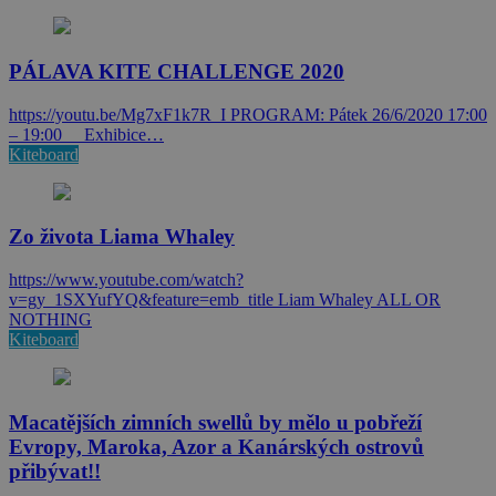
PÁLAVA KITE CHALLENGE 2020
https://youtu.be/Mg7xF1k7R_I PROGRAM: Pátek 26/6/2020 17:00
– 19:00 Exhibice…
Kiteboard
Zo života Liama Whaley
https://www.youtube.com/watch?
v=gy_1SXYufYQ&feature=emb_title Liam Whaley ALL OR
NOTHING
Kiteboard
Macatějších zimních swellů by mělo u pobřeží
Evropy, Maroka, Azor a Kanárských ostrovů
přibývat!!