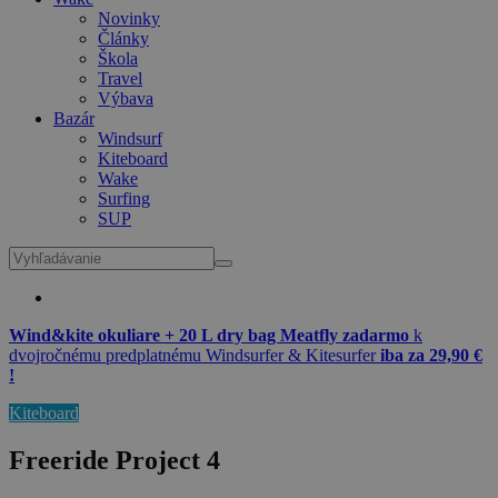
Novinky
Články
Škola
Travel
Výbava
Bazár
Windsurf
Kiteboard
Wake
Surfing
SUP
Wind&kite okuliare + 20 L dry bag Meatfly zadarmo
k
dvojročnému predplatnému Windsurfer & Kitesurfer
iba za 29,90 €
!
Kiteboard
Freeride Project 4