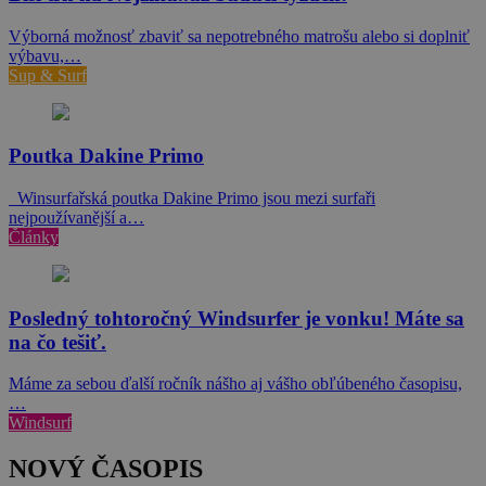
Výborná možnosť zbaviť sa nepotrebného matrošu alebo si doplniť
výbavu,…
Sup & Surf
Poutka Dakine Primo
Winsurfařská poutka Dakine Primo jsou mezi surfaři
nejpoužívanější a…
Články
Posledný tohtoročný Windsurfer je vonku! Máte sa
na čo tešiť.
Máme za sebou ďalší ročník nášho aj vášho obľúbeného časopisu,
…
Windsurf
NOVÝ ČASOPIS