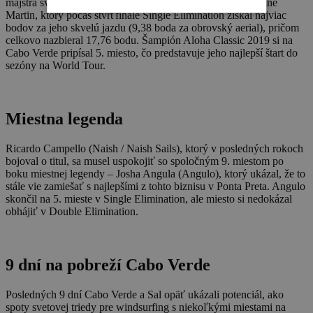
majstra sveta po skvelom začiatku sezóny. Tak ako aj Antoine
Martin, ktorý počas štvrťfinále Single Elimination získal najviac
bodov za jeho skvelú jazdu (9,38 boda za obrovský aerial), pričom
celkovo nazbieral 17,76 bodu. Šampión Aloha Classic 2019 si na
Cabo Verde pripísal 5. miesto, čo predstavuje jeho najlepší štart do
sezóny na World Tour.
Miestna legenda
Ricardo Campello (Naish / Naish Sails), ktorý v posledných rokoch
bojoval o titul, sa musel uspokojiť so spoločným 9. miestom po
boku miestnej legendy – Josha Angula (Angulo), ktorý ukázal, že to
stále vie zamiešať s najlepšími z tohto biznisu v Ponta Preta. Angulo
skončil na 5. mieste v Single Elimination, ale miesto si nedokázal
obhájiť v Double Elimination.
9 dní na pobreží Cabo Verde
Posledných 9 dní Cabo Verde a Sal opäť ukázali potenciál, ako
spoty svetovej triedy pre windsurfing s niekoľkými miestami na