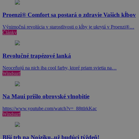
Proenzi® Comfort sa postará o zdravie Vašich kĺbov
Výnimočná revolúcia v starostlivosti o kĺby je ukrytá v Proenzi®…
Články
Revolučné trapézové lanká
Neoceňujú na nich iba cool farby, ktoré priam svietia na…
Windsurf
Na Maui prišlo obrovské vlnobitie
https://www.youtube.com/watch?v=_88ttlrkKac
Windsurf
Blší trh na Nojzíku..už budúci týždeň!