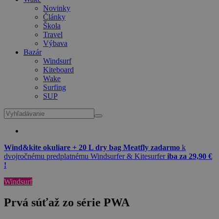
Novinky
Články
Škola
Travel
Výbava
Bazár
Windsurf
Kiteboard
Wake
Surfing
SUP
Wind&kite okuliare + 20 L dry bag Meatfly zadarmo
k
dvojročnému predplatnému Windsurfer & Kitesurfer
iba za 29,90 €
!
Windsurf
Prvá súťaž zo série PWA