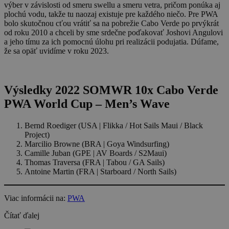
výber v závislosti od smeru swellu a smeru vetra, pričom ponúka aj
plochú vodu, takže tu naozaj existuje pre každého niečo. Pre PWA
bolo skutočnou cťou vrátiť sa na pobrežie Cabo Verde po prvýkrát
od roku 2010 a chceli by sme srdečne poďakovať Joshovi Angulovi
a jeho tímu za ich pomocnú úlohu pri realizácii podujatia. Dúfame,
že sa opäť uvidíme v roku 2023.
Výsledky 2022 SOMWR 10x Cabo Verde
PWA World Cup – Men’s Wave
Bernd Roediger (USA | Flikka / Hot Sails Maui / Black
Project)
Marcilio Browne (BRA | Goya Windsurfing)
Camille Juban (GPE | AV Boards / S2Maui)
Thomas Traversa (FRA | Tabou / GA Sails)
Antoine Martin (FRA | Starboard / North Sails)
Viac informácii na:
PWA
Čítať ďalej