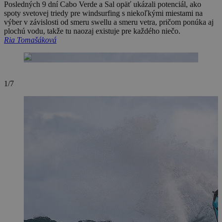
Posledných 9 dní Cabo Verde a Sal opäť ukázali potenciál, ako
spoty svetovej triedy pre windsurfing s niekoľkými miestami na
výber v závislosti od smeru swellu a smeru vetra, pričom ponúka aj
plochú vodu, takže tu naozaj existuje pre každého niečo.
Ria Tomašáková
1/7
2