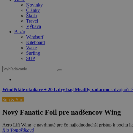
Novinky
Články
Škola
Travel
Výbava
Bazár
Windsurf
Kiteboard
Wake
Surfing
SUP
Wind&kite okuliare + 20 L dry bag Meatfly zadarmo
k dvojročné
Sup & Surf
Nový Fanatic Foil pre nadšencov Wing
Aero Lift Wing je navrhnuté pre čo najjednoduchší prístup k pocitu l
Ria Tomašáková