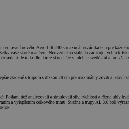
 pri navrhovaní nového Aero Lift 2400, maximálna záruka letu pre každéh
 všetky vaše skoré manévre. Neuveriteľná stabilita zaručuje rýchlu krivk
 sedení. Je to krídlo, ktoré si necháte v tulci na svetlé dni a pre všet
pšie zladené s trupom s dĺžkou 78 cm pre maximálny zdvih a letovú sta
ich Foilami tiež analyzovali a simulovali sily, rýchlosti a rôzne uhly 
vaním a vylepšením celkového trimu. Sťažne a trupy AL 3.0 boli výraz
okrok.