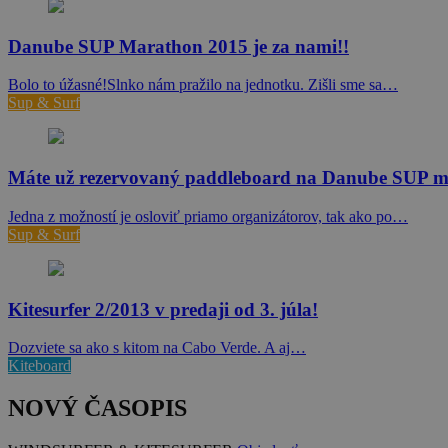
Danube SUP Marathon 2015 je za nami!!
Bolo to úžasné!Slnko nám pražilo na jednotku. Zišli sme sa…
Sup & Surf
Máte už rezervovaný paddleboard na Danube SUP 
Jedna z možností je osloviť priamo organizátorov, tak ako po…
Sup & Surf
Kitesurfer 2/2013 v predaji od 3. júla!
Dozviete sa ako s kitom na Cabo Verde. A aj…
Kiteboard
NOVÝ ČASOPIS