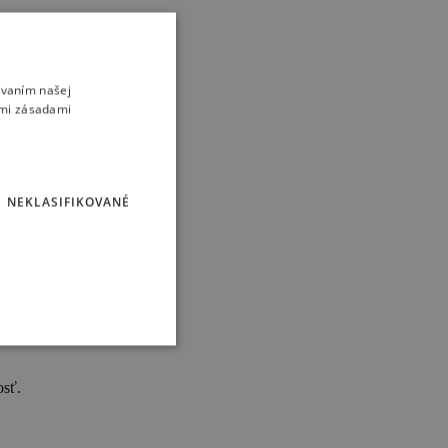
ívaním našej
imi zásadami
NEKLASIFIKOVANÉ
osť.