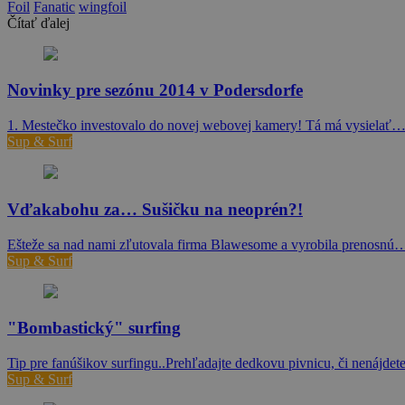
Foil
Fanatic
wingfoil
Čítať ďalej
Novinky pre sezónu 2014 v Podersdorfe
1. Mestečko investovalo do novej webovej kamery! Tá má vysielať
Sup & Surf
Vďakabohu za… Sušičku na neoprén?!
Ešteže sa nad nami zľutovala firma Blawesome a vyrobila prenosnú
Sup & Surf
"Bombastický" surfing
Tip pre fanúšikov surfingu..Prehľadajte dedkovu pivnicu, či nenájd
Sup & Surf