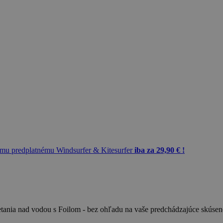
mu predplatnému Windsurfer & Kitesurfer
iba za 29,90 € !
ietania nad vodou s Foilom - bez ohľadu na vaše predchádzajúce skúsen