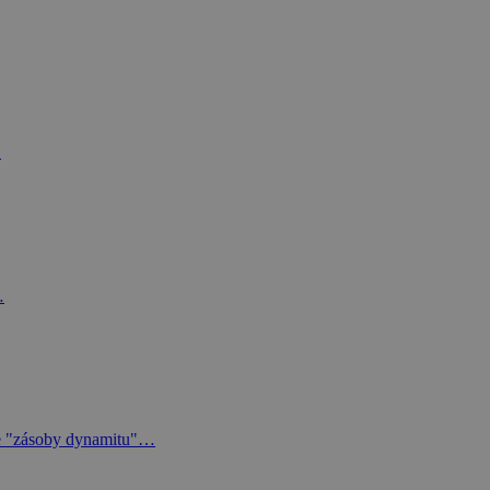
…
…
ete "zásoby dynamitu"…