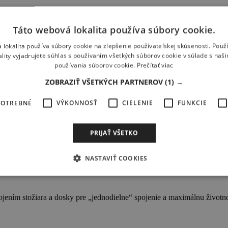
Táto webová lokalita používa súbory cookie.
 ponúka najskorší vzlet a neuveriteľne ľahké letové správanie.
 lokalita používa súbory cookie na zlepšenie používateľskej skúsenosti. Použ
ality vyjadrujete súhlas s používaním všetkých súborov cookie v súlade s naš
používania súborov cookie.
Prečítať viac
ZOBRAZIŤ VŠETKÝCH PARTNEROV
(1) →
y výkon s priamou ohybovou odozvou a minimálnou hmotnosťou.
POTREBNÉ
VÝKONNOSŤ
CIELENIE
FUNKCIE
PRIJAŤ VŠETKO
 spojenia a maximálne rozloženie zaťaženia – bez zaseknutia.
NASTAVIŤ COOKIES
ením stožiara a dosky pre „jednodielne“ spojenie a maximálnu životn