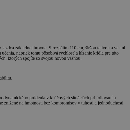
2
o jazdca základnej úrovne. S rozpätím 110 cm, širšou tetivou a veľmi
u učenia, napriek tomu pôsobivá rýchlosť a kĺzanie krídla pre túto
kých, ktorých spojíte so svojou novou vášňou.
bilitu.
hydrodynamického prúdenia v kľúčových situáciách pri foilovaní a
ne znížené na hmotnosti bez kompromisov v tuhosti a jednoduchosti