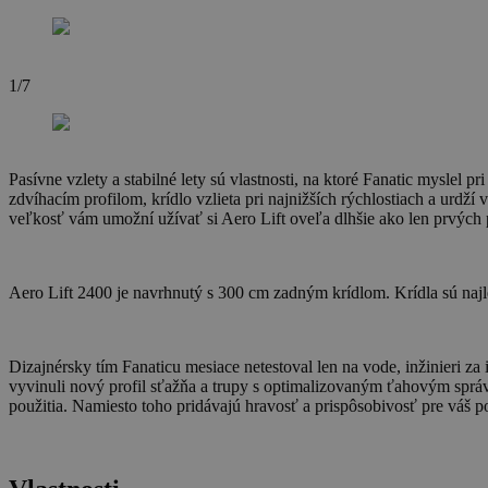
1/7
Pasívne vzlety a stabilné lety sú vlastnosti, na ktoré Fanatic myslel
zdvíhacím profilom, krídlo vzlieta pri najnižších rýchlostiach a urdží
veľkosť vám umožní užívať si Aero Lift oveľa dlhšie ako len prvých pár
Aero Lift 2400 je navrhnutý s 300 cm zadným krídlom. Krídla sú najle
Dizajnérsky tím Fanaticu mesiace netestoval len na vode, inžinieri za 
vyvinuli nový profil sťažňa a trupy s optimalizovaným ťahovým sprá
použitia. Namiesto toho pridávajú hravosť a prispôsobivosť pre váš p