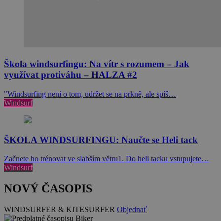
Škola windsurfingu: Na vítr s rozumem – Jak
využívat protiváhu – HALZA #2
"Windsurfing není o tom, udržet se na prkně, ale spíš…
Windsurf
ŠKOLA WINDSURFINGU: Naučte se Heli tack
Začnete ho trénovat ve slabším větru1. Do heli tacku vstupujete…
Windsurf
NOVÝ ČASOPIS
WINDSURFER & KITESURFER
Objednať