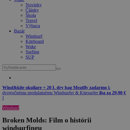
Novinky
Články
Škola
Travel
Výbava
Bazár
Windsurf
Kiteboard
Wake
Surfing
SUP
Wind&kite okuliare + 20 L dry bag Meatfly zadarmo
k
dvojročnému predplatnému Windsurfer & Kitesurfer
iba za 29,90 €
!
Windsurf
Broken Molds: Film o histórii
windsurfingu