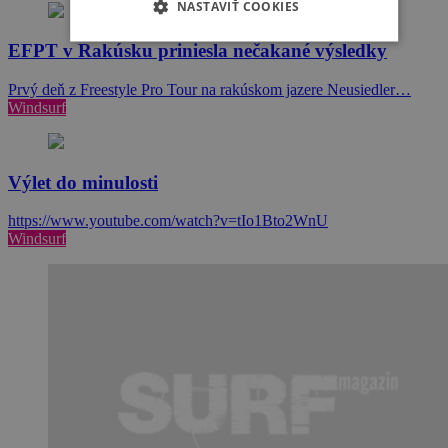
NASTAVIŤ COOKIES
EFPT v Rakúsku priniesla nečakané výsledky
Prvý deň z Freestyle Pro Tour na rakúskom jazere Neusiedler…
Windsurf
Výlet do minulosti
https://www.youtube.com/watch?v=tIo1Bto2WnU
Windsurf