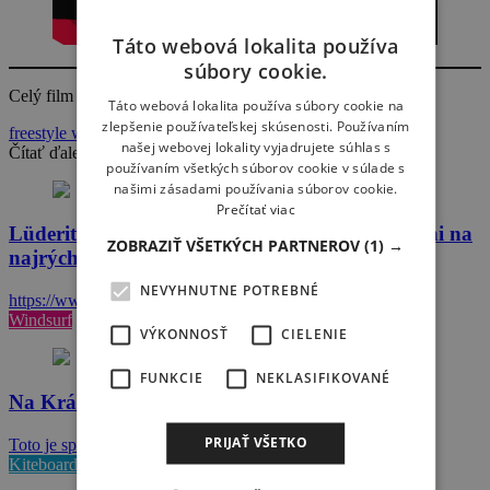
Táto webová lokalita používa
súbory cookie.
Celý film si môžete pozrieť na
RedBull
Táto webová lokalita používa súbory cookie na
zlepšenie používateľskej skúsenosti. Používaním
freestyle windsurfing
surfing
wave windsurfing
našej webovej lokality vyjadrujete súhlas s
Čítať ďalej
používaním všetkých súborov cookie v súlade s
našimi zásadami používania súborov cookie.
Prečítať viac
Lüderitz Speed Challenge: Prvé windsurfové dni na
ZOBRAZIŤ VŠETKÝCH PARTNEROV
(1) →
najrýchlejšom spote na svete
NEVYHNUTNE POTREBNÉ
https://www.youtube.com/watch?v=V0WusGIJhh0
Windsurf
VÝKONNOSŤ
CIELENIE
FUNKCIE
NEKLASIFIKOVANÉ
Na Kráľovej v sobotu úradovali zlodeji!!!
PRIJAŤ VŠETKO
Toto je správa od Lukáša, ktorú sme náhodou našli na…
Kiteboard