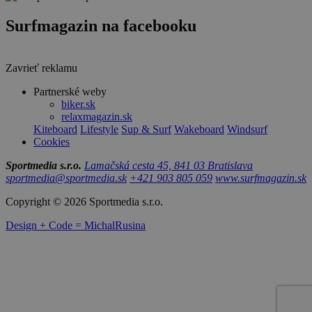
Surfmagazin na facebooku
Zavrieť reklamu
Partnerské weby
biker.sk
relaxmagazin.sk
Kiteboard
Lifestyle
Sup & Surf
Wakeboard
Windsurf
Cookies
Sportmedia s.r.o.
Lamačská cesta 45, 841 03 Bratislava
sportmedia@sportmedia.sk
+421 903 805 059
www.surfmagazin.sk
Copyright © 2026 Sportmedia s.r.o.
Design + Code = MichalRusina