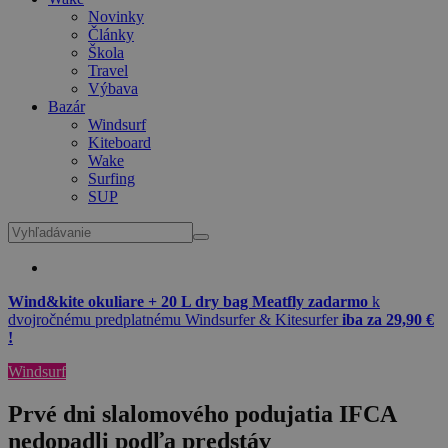
Novinky
Články
Škola
Travel
Výbava
Bazár
Windsurf
Kiteboard
Wake
Surfing
SUP
Wind&kite okuliare + 20 L dry bag Meatfly zadarmo
k
dvojročnému predplatnému Windsurfer & Kitesurfer
iba za 29,90 €
!
Windsurf
Prvé dni slalomového podujatia IFCA
nedopadli podľa predstáv