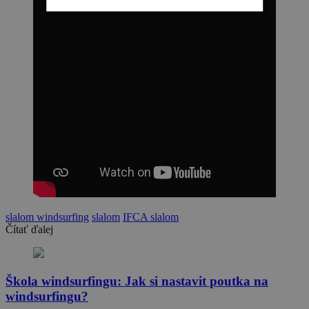
slalom windsurfing
slalom
IFCA slalom
Čítať ďalej
Škola windsurfingu: Jak si nastavit poutka na
windsurfingu?