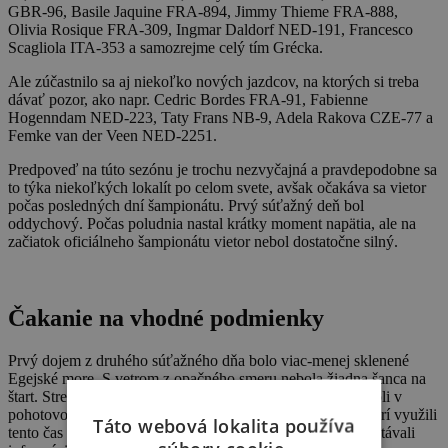
GBR-96, Basile Jaquine FRA-894, Jimmy Thieme FRA-888,
Olivia Rosique FRA-309, Ingmar Daldorf NED-191, Francesco
Scagliola ITA-353 a samozrejme celý tím Grécka.
Ale zúčastnilo sa aj niekoľko nových jazdcov, na ktorých si treba
dávať pozor, ako napr. Cedric Bordes FRA-91, Fabienne
Hogenndam NED-223, Taty Frans NB-9, Adela Rakova CZE-77 a
Femke van der Veen NED-2251.
Predpoveď na túto sezónu je trochu nezvyčajná a pravdepodobne sa
to týka niekoľkých lokalít po celom svete, avšak očakáva sa vietor
počas posledných dní šampionátu. Prvý súťažný deň bol
oddychový. Počas poludnia nastal krátky moment napätia, ale na
začiatok oficiálneho šampionátu vietor nebol dostatočne silný.
Čakanie na vhodné podmienky
Prvý dojem z druhého súťažného dňa bolo viac-menej sklenené
Egejské more. S vetrom z opačného smeru nebola žiadna šanca na
štart. Stretnutie súťažiacich sa konalo o 11:00. Športovci boli v
pohotovostnom režime až do neskorého popoludnia, niektorí využili
Táto webová lokalita používa
tento čas na oddych alebo na prieskum ostrova. Pričom dostávali