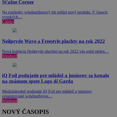
Sťažne Corner
Na európsky windsurfingový trh prišiel nový produkt. V časoch
vysokých…
Články
Neilpryde Wave a Freestyle plachty na rok 2022
Nová kolekcia Neilpryde plachiet na rok 2022 vás oslní nielen…
Windsurf
iQ Foil podujatie pre mládež a juniorov sa konalo
na známom spote Lago di Garda
Medzinárodné podujatie iQ Foil pre mládež a juniorov,
organizované windsurfovou…
Windsurf
NOVÝ ČASOPIS