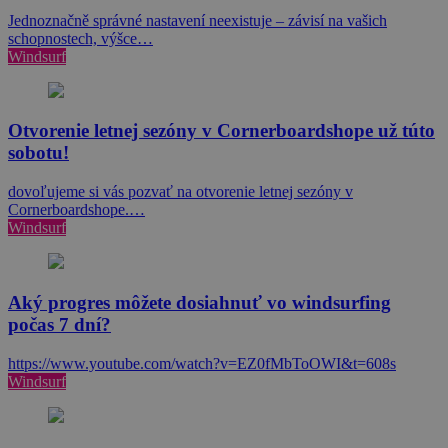
Jednoznačně správné nastavení neexistuje – závisí na vašich
schopnostech, výšce…
Windsurf
​Otvorenie letnej sezóny v Cornerboardshope už túto
sobotu!
dovoľujeme si vás pozvať na otvorenie letnej sezóny v
Cornerboardshope.…
Windsurf
Aký progres môžete dosiahnuť vo windsurfing
počas 7 dní?
https://www.youtube.com/watch?v=EZ0fMbToOWI&t=608s
Windsurf