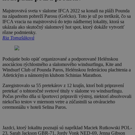
Majstrovstvá sveta v slalome IFCA 2022 sa konali na pláži Pounda
na západnom pobreží Parosu (Grécko). Toto je už po tretíkrát, čo sa
IFCA vracia na majstrovstvá do tejto nádhernej lokality, ktorá sa
ukázala ako skutočný slalomový hot spot, ktorý dokáže vytvoriť
rôzne podmienky.
Ria Tomašáková
Podujatie bolo opäť organizované a podporované Helénskou
asociáciou rýchlostného a slalomového windsurfingu, Kite and
Windsurf Club of Pounda Paros, Helénskou federáciou plachtenia a
Atletickým a námorným klubom Schinias Marathon.
Zaregistrovalo sa 55 pretekárov z 12 krajín, ktorí boli pripravení
pretekať o tohtoročné svetové tituly v slalome vo windsurfingu.
Počas prvého dňa si športovci pripravili výstroj, niektorí absolvovali
niekoľko testov v miernom vetre a zúčastnili sa otváracieho
ceremoniálu v hoteli Selina Paros.
Jazdci, ktorý lokalitu poznajú sú napríklad Maciek Rutkowski POL-
23, Sarah Jackson GBR-71, Jordy Vonk NED-69, Jenna Gibson