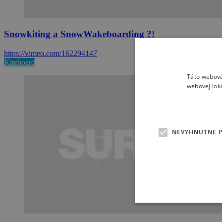
Snowkiting a SnowWakeboarding ?!
https://vimeo.com/162294147
Kiteboard
Táto webová
webovej lok
NEVYHNUTNE 