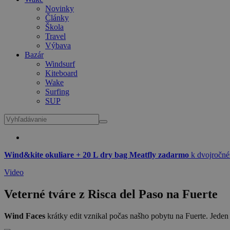
Novinky
Články
Škola
Travel
Výbava
Bazár
Windsurf
Kiteboard
Wake
Surfing
SUP
Wind&kite okuliare + 20 L dry bag Meatfly zadarmo
k dvojročné
Video
Veterné tváre z Risca del Paso na Fuerte
Wind Faces
krátky edit vznikal počas našho pobytu na Fuerte. Jeden 