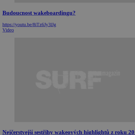
Budoucnost wakeboardingu?
https://youtu.be/8iTz6Jy3lJg
Video
Nejčerstvejší sestřihy wakeových highlightů z roku 20