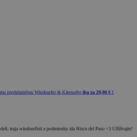
mu predplatnému Windsurfer & Kitesurfer
iba za 29,90 € !
deň, traja windsurfisti a podmienky ala Risco del Paso <3 Užííívajte!