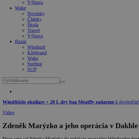
Výbava
Wake
Novinky
Články
Škola
Travel
Výbava
Bazár
Windsurf
Kiteboard
Wake
Surfing
SUP
Wind&kite okuliare + 20 L dry bag Meatfly zadarmo
k dvojročné
Video
Zdeněk Marýzko a jeho operácia v Dakhle
Dnes sme od Zdenka Marýzka do redakcie magazínu Windsurfer dostali