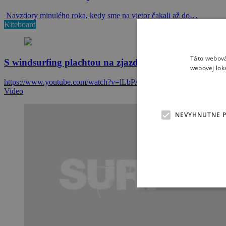
Navzdory minulého roka, kedy sme na vietor čakali až do…
Kiteboard
Táto webová
S windsurfing plachtou na zjazdovke!
webovej lok
https://www.youtube.com/watch?v=lLbPAxsz6kE
Video
NEVYHNUTNE 