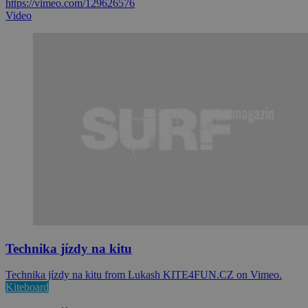
https://vimeo.com/129626576
Video
Technika jízdy na kitu
Technika jízdy na kitu from Lukash KITE4FUN.CZ on Vimeo.
Kiteboard