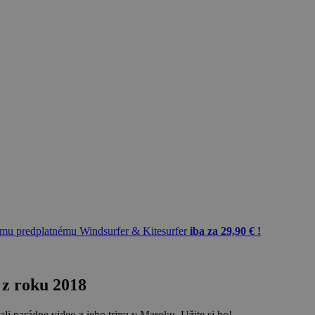
mu predplatnému Windsurfer & Kitesurfer
iba za 29,90 € !
 z roku 2018
 parádne video z jeho tripu v Maroku. Užite si ho!