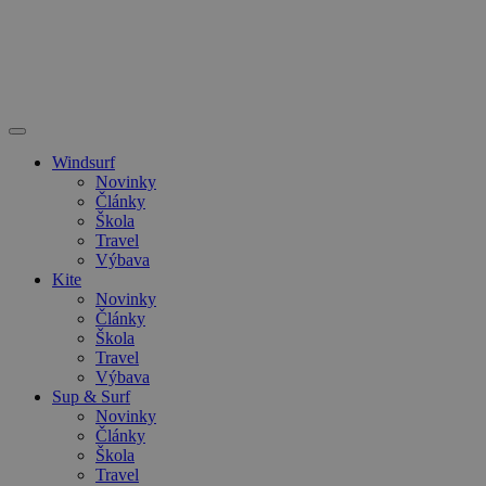
Windsurf
Novinky
Články
Škola
Travel
Výbava
Kite
Novinky
Články
Škola
Travel
Výbava
Sup & Surf
Novinky
Články
Škola
Travel