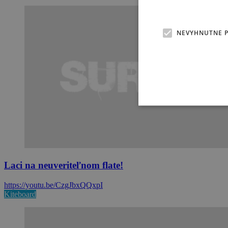
NEVYHNUTNE 
Laci na neuveriteľnom flate!
https://youtu.be/CzgJbxQQxpI
Kiteboard