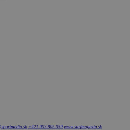
sportmedia.sk
+421 903 805 059
www.surfmagazin.sk