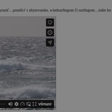
i vyraziť…pomôcť s ubytovaním, windsurfingom či surfingom…máte ho t