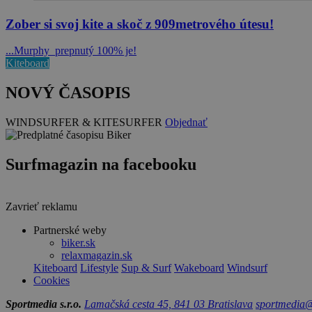
Zober si svoj kite a skoč z 909metrového útesu!
...Murphy prepnutý 100% je!
Kiteboard
NOVÝ ČASOPIS
WINDSURFER & KITESURFER
Objednať
Surfmagazin na facebooku
Zavrieť reklamu
Partnerské weby
biker.sk
relaxmagazin.sk
Kiteboard
Lifestyle
Sup & Surf
Wakeboard
Windsurf
Cookies
Sportmedia s.r.o.
Lamačská cesta 45, 841 03 Bratislava
sportmedia@