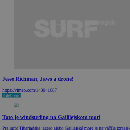
Jesse Richman, Jaws a drone!
https://vimeo.com/143941687
Kiteboard
Toto je windsurfing na Gaililejskom mori
Pre info: Tiberiadske jazero alebo Galilejské more je najväčšie izrae