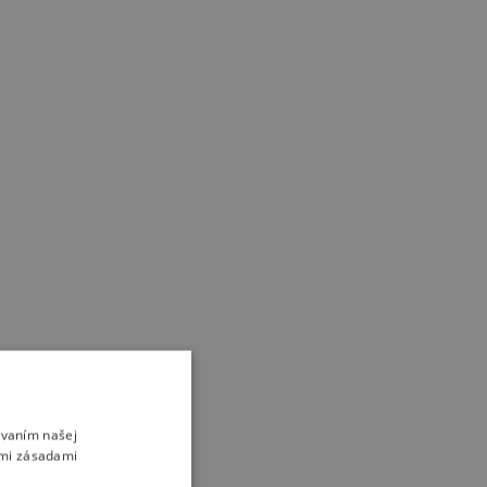
ívaním našej
imi zásadami