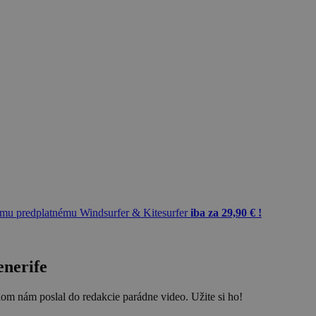
mu predplatnému Windsurfer & Kitesurfer
iba za 29,90 € !
enerife
lom nám poslal do redakcie parádne video. Užite si ho!