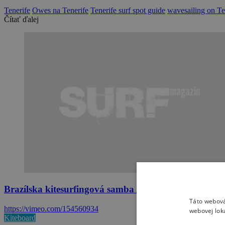
Tenerife
Owes na Tenerife
Tenerife surf spot guide
wavesailing on Te
Čítať ďalej
Brazílska kitesurfingová samba Alexa Tacka
Táto webová
https://vimeo.com/154560934
webovej lok
Kiteboard