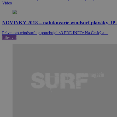
Video
NOVINKY 2018 – nafukovacie windsurf plaváky JP A
Práve toto windsurfing potrebuje! <3 PRE INFO: Na Český a…
Lifestyle