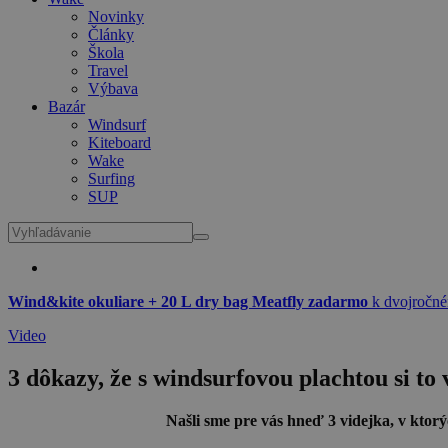
Novinky
Články
Škola
Travel
Výbava
Bazár
Windsurf
Kiteboard
Wake
Surfing
SUP
Wind&kite okuliare + 20 L dry bag Meatfly zadarmo
k dvojročné
Video
3 dôkazy, že s windsurfovou plachtou si to v
Našli sme pre vás hneď 3 videjka, v ktorýc