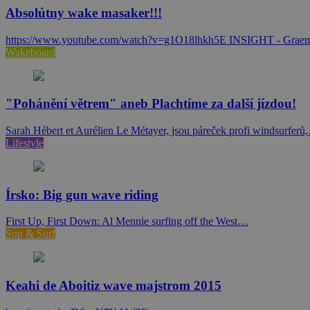
Absolútny wake masaker!!!
https://www.youtube.com/watch?v=g1O18lhkh5E INSIGHT - Graeme
Wakeboard
"Pohánění větrem" aneb Plachtíme za další jízdou!
Sarah Hébert et Aurélien Le Métayer, jsou páreček profi windsurferů
Lifestyle
Írsko: Big gun wave riding
First Up, First Down: Al Mennie surfing off the West…
Sup & Surf
Keahi de Aboitiz wave majstrom 2015