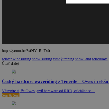
https://youtu.be/6sfNY1RhTx0
winter windsurfing
snow surfing
zimný tréning
snow land
windskate
Čítať ďalej
Český hardcore waveriding z Tenerife = Owes in ekšn
Všimnite si, že Owes jazdí hardware od RRD, oficiálne sa…
Sup & Surf