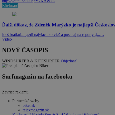
http://youtu.be/D0qcY7KAW2E
Kiteboard
Ďalší dôkaz, že Zdeněk Marýzko je najlepší Českoslo
Ideš bratku!....jazdi najviac ako vieš a posielaj na reporty .)...…
Video
NOVÝ ČASOPIS
WINDSURFER & KITESURFER
Objednať
Surfmagazin na facebooku
Zavrieť reklamu
Partnerské weby
biker.sk
relaxmagazin.sk
Kiteboard
Lifestyle
Sup & Surf
Wakeboard
Windsurf