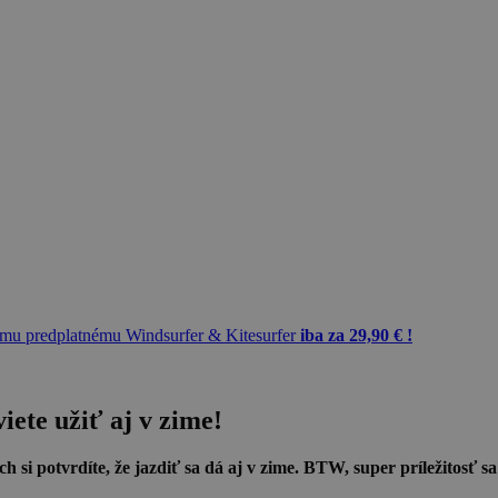
mu predplatnému Windsurfer & Kitesurfer
iba za 29,90 € !
iete užiť aj v zime!
h si potvrdíte, že jazdiť sa dá aj v zime. BTW, super príležitosť sa