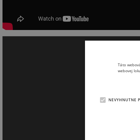
Táto webová
webovej lok
NEVYHNUTNE 