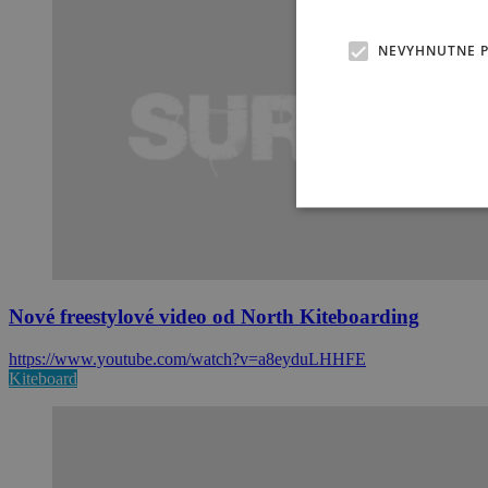
NEVYHNUTNE 
Nové freestylové video od North Kiteboarding
https://www.youtube.com/watch?v=a8eyduLHHFE
Kiteboard