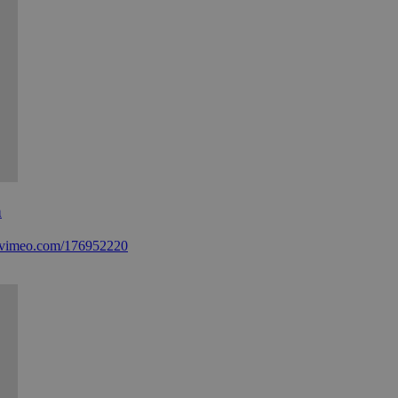
a
://vimeo.com/176952220