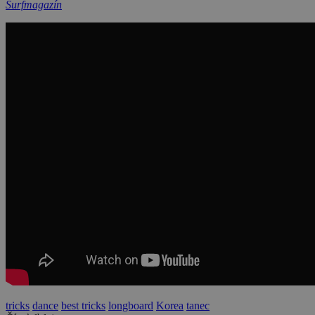
Surfmagazín
tricks
dance
best tricks
longboard
Korea
tanec