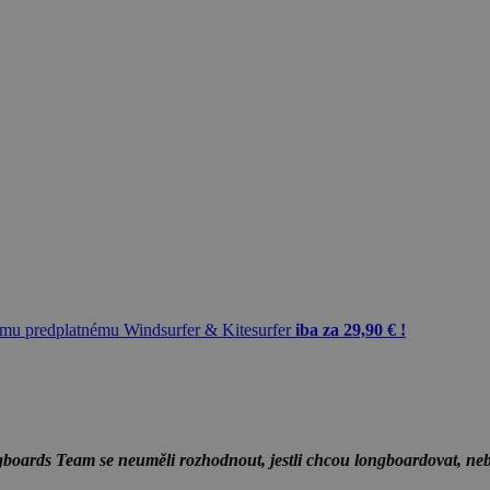
mu predplatnému Windsurfer & Kitesurfer
iba za 29,90 € !
boards Team
se neuměli rozhodnout, jestli chcou longboardovat, nebo 