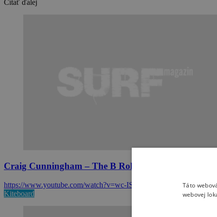
Čítať ďalej
Craig Cunningham – The B Roll
https://www.youtube.com/watch?v=wc-ISJG_0KE
Táto webová
Kiteboard
webovej lok