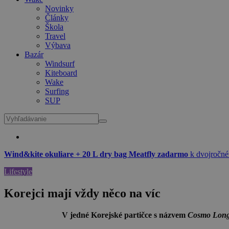
Novinky
Články
Škola
Travel
Výbava
Bazár
Windsurf
Kiteboard
Wake
Surfing
SUP
Wind&kite okuliare + 20 L dry bag Meatfly zadarmo
k dvojročné
Lifestyle
Korejci mají vždy něco na víc
V jedné Korejské partičce s názvem
Cosmo Long