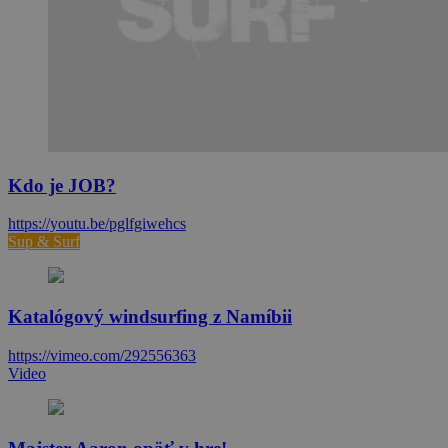
Kdo je JOB?
https://youtu.be/pglfgiwehcs
Sup & Surf
Katalógový windsurfing z Namíbii
https://vimeo.com/292556363
Video