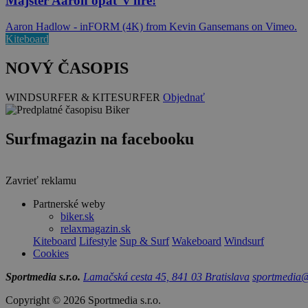
Majster Aaron opäť v hre!
Aaron Hadlow - inFORM (4K) from Kevin Gansemans on Vimeo.
Kiteboard
NOVÝ ČASOPIS
WINDSURFER & KITESURFER
Objednať
Surfmagazin na facebooku
Zavrieť reklamu
Partnerské weby
biker.sk
relaxmagazin.sk
Kiteboard
Lifestyle
Sup & Surf
Wakeboard
Windsurf
Cookies
Sportmedia s.r.o.
Lamačská cesta 45, 841 03 Bratislava
sportmedia@
Copyright © 2026 Sportmedia s.r.o.