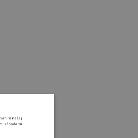
ívaním našej
imi zásadami