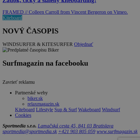
Zadok, cicky a šialený kiteboarding!
FRAMED // Colleen Carroll from Vincent Bergeron on Vimeo.
Kiteboard
NOVÝ ČASOPIS
WINDSURFER & KITESURFER
Objednať
Surfmagazin na facebooku
Zavrieť reklamu
Partnerské weby
biker.sk
relaxmagazin.sk
Kiteboard
Lifestyle
Sup & Surf
Wakeboard
Windsurf
Cookies
Sportmedia s.r.o.
Lamačská cesta 45, 841 03 Bratislava
sportmedia@sportmedia.sk
+421 903 805 059
www.surfmagazin.sk