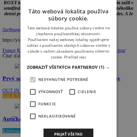
ROXY team riderka Bianca Buitendag, po tom co její team zažil v
semifinále US open, nemrha časem a trénuje. Odjela na několika
Táto webová lokalita používa
denní pobyt tvrdého výcviku do Francouzského Les Landes. A že
súbory cookie.
jí to běhá.. :)
Táto webová lokalita používa súbory cookie na
Surfmagazín
zlepšenie používateľskej skúsenosti.
Používaním našej webovej lokality vyjadrujete
https://youtu.be/OLNUnsOzNOc
súhlas s používaním všetkých súborov cookie v
France
Roxy
training
Bianca Buitendag
Roxy girl
roxy pro tour
súlade s našimi zásadami používania súborov
Čítať ďalej
cookie.
Prečítať viac
ZOBRAZIŤ VŠETKÝCH PARTNEROV
(1) →
Prvý surf road movie o komunite homoseuálov
NEVYHNUTNE POTREBNÉ
OUT IN THE LINE-UP - Trailer from Gay Surfers on…
VÝKONNOSŤ
CIELENIE
Sup & Surf
FUNKCIE
NEKLASIFIKOVANÉ
Autíčko zrodené pre kite :)
Kiteboard
PRIJAŤ VŠETKO