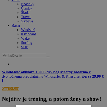
Novinky
Články
Škola
Travel
Výbava
Bazár
Windsurf
Kiteboard
Wake
Surfing
SUP
Wind&kite okuliare + 20 L dry bag Meatfly zadarmo
k
dvojročnému predplatnému Windsurfer & Kitesurfer
iba za 29,90 €
!
Sup & Surf
Nejdřív je tréning, a potom ženy a show!