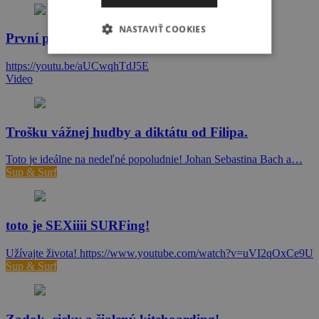
NASTAVIŤ COOKIES
První podzimní vlny jsou zpět, říká Sarah!
https://youtu.be/aUCwqhTdJ5E
Video
Trošku vážnej hudby a diktátu od Filipa.
Toto je ideálne na nedeľné popoludnie! Johan Sebastina Bach a…
Sup & Surf
toto je SEXiiii SURFing!
Užívajte života! https://www.youtube.com/watch?v=uVI2qOxCe9U
Sup & Surf