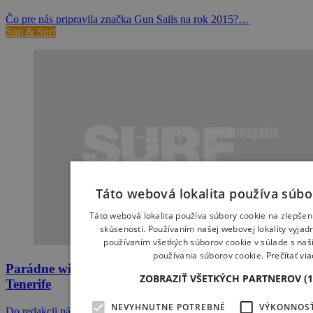
Čo pre nás pripravila značka Gun Sails na rok 2015?…
Sup & Surf
Táto webová lokalita používa súbo
Táto webová lokalita používa súbory cookie na zlepšen
skúsenosti. Používaním našej webovej lokality vyjadr
používaním všetkých súborov cookie v súlade s na
používania súborov cookie.
Prečítať via
Parádne windsurfing video od Martina Owsíka z
ZOBRAZIŤ VŠETKÝCH PARTNEROV
(
Tenerife
NEVYHNUTNE POTREBNÉ
VÝKONNOS
Do redakcii nám prišiel pekný odkaz od Martina, takže sa…