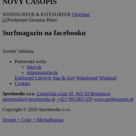
NOVÝ ČASOPIS
WINDSURFER & KITESURFER
Objednať
Surfmagazin na facebooku
Zavrieť reklamu
Partnerské weby
biker.sk
relaxmagazin.sk
Kiteboard
Lifestyle
Sup & Surf
Wakeboard
Windsurf
Cookies
Sportmedia s.r.o.
Lamačská cesta 45, 841 03 Bratislava
sportmedia@sportmedia.sk
+421 903 805 059
www.surfmagazin.sk
Copyright © 2026 Sportmedia s.r.o.
Design + Code = MichalRusina