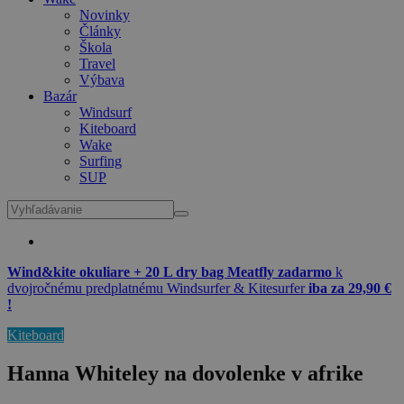
Novinky
Články
Škola
Travel
Výbava
Bazár
Windsurf
Kiteboard
Wake
Surfing
SUP
Wind&kite okuliare + 20 L dry bag Meatfly zadarmo
k
dvojročnému predplatnému Windsurfer & Kitesurfer
iba za 29,90 €
!
Kiteboard
Hanna Whiteley na dovolenke v afrike