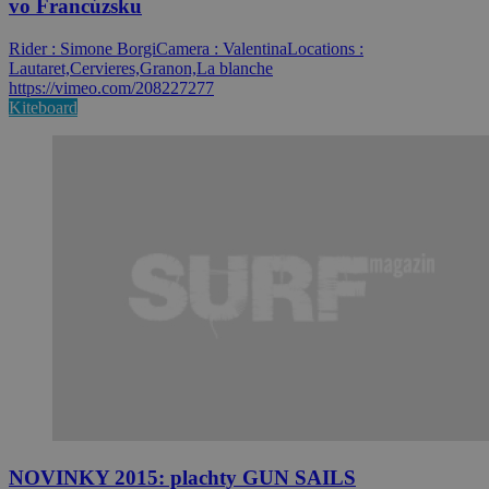
vo Francúzsku
Rider : Simone BorgiCamera : ValentinaLocations :
Lautaret,Cervieres,Granon,La blanche
https://vimeo.com/208227277
Kiteboard
NOVINKY 2015: plachty GUN SAILS