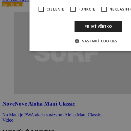
Sup & Surf
CIELENIE
FUNKCIE
NEKLASIFI
PRIJAŤ VŠETKO
NASTAVIŤ COOKIES
NoveNove Aloha Maui Classic
Na Maui je PWA akcia s názvom Aloha Maui Classic…
Video