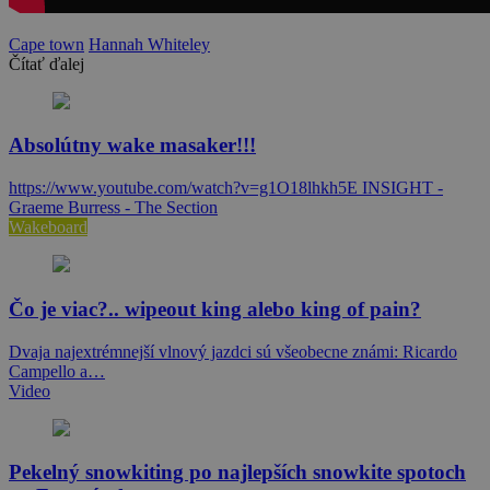
Cape town
Hannah Whiteley
Čítať ďalej
Absolútny wake masaker!!!
https://www.youtube.com/watch?v=g1O18lhkh5E INSIGHT -
Graeme Burress - The Section
Wakeboard
Čo je viac?.. wipeout king alebo king of pain?
Dvaja najextrémnejší vlnový jazdci sú všeobecne známi: Ricardo
Campello a…
Video
Pekelný snowkiting po najlepších snowkite spotoch