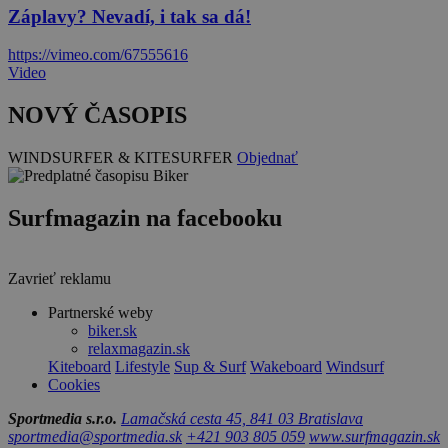
Záplavy? Nevadí, i tak sa dá!
https://vimeo.com/67555616
Video
NOVÝ ČASOPIS
WINDSURFER & KITESURFER
Objednať
Surfmagazin na facebooku
Zavrieť reklamu
Partnerské weby
biker.sk
relaxmagazin.sk
Kiteboard
Lifestyle
Sup & Surf
Wakeboard
Windsurf
Cookies
Sportmedia s.r.o.
Lamačská cesta 45, 841 03 Bratislava
sportmedia@sportmedia.sk
+421 903 805 059
www.surfmagazin.sk