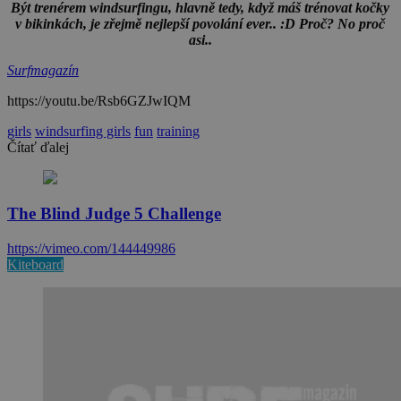
Být trenérem windsurfingu, hlavně tedy, když máš trénovat kočky
v bikinkách, je zřejmě nejlepší povolání ever.. :D Proč? No proč
asi..
Surfmagazín
https://youtu.be/Rsb6GZJwIQM
girls
windsurfing girls
fun
training
Čítať ďalej
The Blind Judge 5 Challenge
https://vimeo.com/144449986
Kiteboard