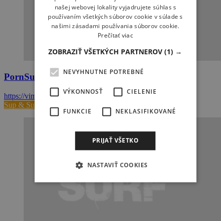
našej webovej lokality vyjadrujete súhlas s
používaním všetkých súborov cookie v súlade s
našimi zásadami používania súborov cookie.
Prečítať viac
ZOBRAZIŤ VŠETKÝCH PARTNEROV
(1) →
NEVYHNUTNE POTREBNÉ
PornSurfing na Teahupo´o
VÝKONNOSŤ
CIELENIE
https://vimeo.com/136938394
Sup & Surf
FUNKCIE
NEKLASIFIKOVANÉ
PRIJAŤ VŠETKO
NASTAVIŤ COOKIES