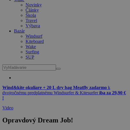
Novinky
Články
Škola
Travel
Výbava
Bazár
Windsurf
Kiteboard
Wake
Surfing
SUP
Wind&kite okuliare + 20 L dry bag Meatfly zadarmo
k
dvojročnému predplatnému Windsurfer & Kitesurfer
iba za 29,90 €
!
Video
Opravdový Dream Job!