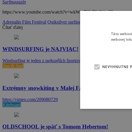
Surfmagazín
https://www.youtube.com/watch?v=wkWw7Ub7lW8#t=53
Adrenalin Film Festival
Quiksilver surfing
film
point break
Čítať ďalej
Táto webová
webovej lok
WINDSURFING je NAJVIAC!
Windsurfing je jeden z najkrajších športov na našej planéte Zem.…
Sup & Surf
NEVYHNUTNE 
Extrémny snowkiting v Malej Fatre
https://vimeo.com/209080729
Kiteboard
OLDSCHOOL je späť s Tomom Hebertom!