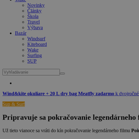
Novinky
Články
Škola
Travel
Výbava
Bazár
Windsurf
Kiteboard
Wake
Surfing
SUP
Wind&kite okuliare + 20 L dry bag Meatfly zadarmo
k dvojročné
Sup & Surf
Pripravuje sa pokračovanie legendárneho 
Už tieto vianoce sa vráti do kín pokračovanie legendárneho filmu
Poi