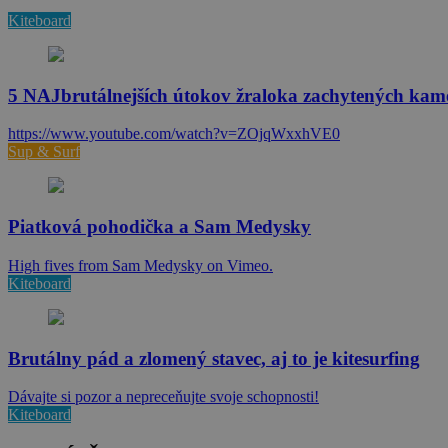
Kiteboard
5 NAJbrutálnejších útokov žraloka zachytených kam
https://www.youtube.com/watch?v=ZOjqWxxhVE0
Sup & Surf
Piatková pohodička a Sam Medysky
High fives from Sam Medysky on Vimeo.
Kiteboard
Brutálny pád a zlomený stavec, aj to je kitesurfing
Dávajte si pozor a nepreceňujte svoje schopnosti!
Kiteboard