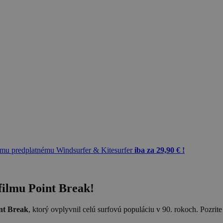
mu predplatnému Windsurfer & Kitesurfer
iba za 29,90 € !
filmu Point Break!
nt Break
, ktorý ovplyvnil celú surfovú populáciu v 90. rokoch. Pozrite s