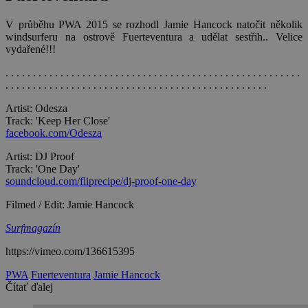
V průběhu PWA 2015 se rozhodl Jamie Hancock natočit několik
windsurferu na ostrově Fuerteventura a udělat sestřih.. Velice
vydařené!!!
. . . . . . . . . . . . . . . . . . . . . . . . . . . . . . . . . . . . . . . . . . . . . . . . . . . . . .
. . . . . . . . . . . . . . . . . . . . . . . . . . . . . . . . . . . . . . . . . . . . . . . .
Artist: Odesza
Track: 'Keep Her Close'
facebook.com/Odesza
Artist: DJ Proof
Track: 'One Day'
soundcloud.com/fliprecipe/dj-proof-one-day
Filmed / Edit: Jamie Hancock
Surfmagazín
https://vimeo.com/136615395
PWA
Fuerteventura
Jamie Hancock
Čítať ďalej