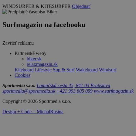
WINDSURFER & KITESURFER
Objednať
Surfmagazin na facebooku
Zavrieť reklamu
Partnerské weby
biker.sk
relaxmagazin.sk
Kiteboard
Lifestyle
Sup & Surf
Wakeboard
Windsurf
Cookies
Sportmedia s.r.o.
Lamačská cesta 45, 841 03 Bratislava
sportmedia@sportmedia.sk
+421 903 805 059
www.surfmagazin.sk
Copyright © 2026 Sportmedia s.r.o.
Design + Code = MichalRusina