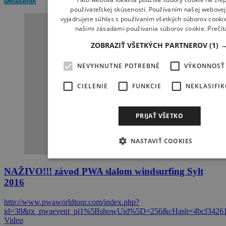
Kiteboard
používateľskej skúsenosti. Používaním našej webovej 
vyjadrujete súhlas s používaním všetkých súborov cookie
našimi zásadami používania súborov cookie.
Prečít
ZOBRAZIŤ VŠETKÝCH PARTNEROV
(1) 
NEVYHNUTNE POTREBNÉ
VÝKONNOSŤ
CIELENIE
FUNKCIE
NEKLASIFI
PRIJAŤ VŠETKO
NASTAVIŤ COOKIES
NAŽIVO!!! závod PWA slalom windsurfing Sylt
2016
http://www.pwaworldtour.com/index.php?
id=38&tx_pwaevent_pi1%5BshowUid%5D=256&cHash=4bcf34261
Video