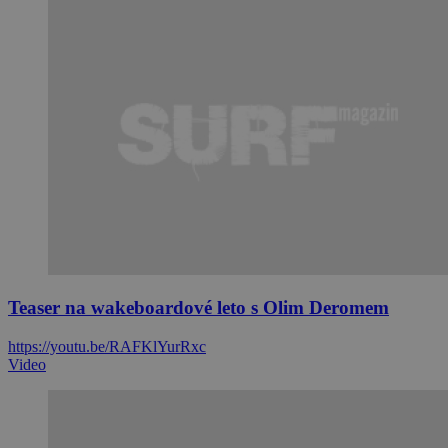
Teaser na wakeboardové leto s Olim Deromem
https://youtu.be/RAFKlYurRxc
Video