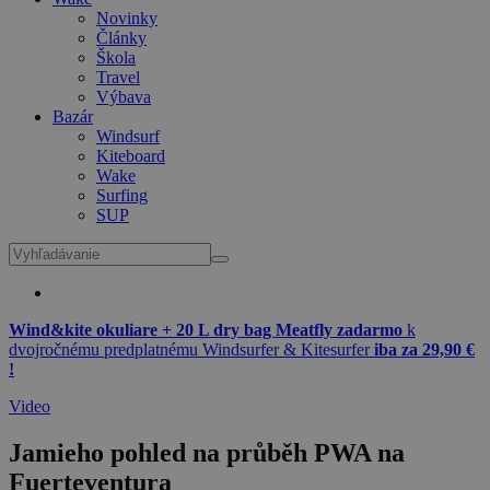
Novinky
Články
Škola
Travel
Výbava
Bazár
Windsurf
Kiteboard
Wake
Surfing
SUP
Wind&kite okuliare + 20 L dry bag Meatfly zadarmo
k
dvojročnému predplatnému Windsurfer & Kitesurfer
iba za 29,90 €
!
Video
Jamieho pohled na průběh PWA na
Fuerteventura