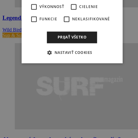
VÝKONNOSŤ
CIELENIE
Legendárny film "Wild Birds" je online!
FUNKCIE
NEKLASIFIKOVANÉ
Wild Birds windsurfing movie (2006) from kaaps on Vimeo.
Sup & Surf
PRIJAŤ VŠETKO
NASTAVIŤ COOKIES