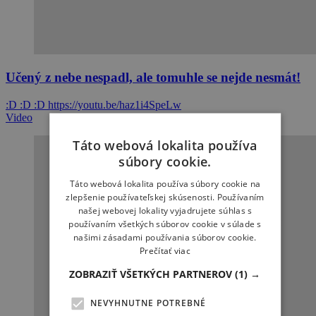
Učený z nebe nespadl, ale tomuhle se nejde nesmát!
:D :D :D https://youtu.be/haz1i4SpeLw
Video
Táto webová lokalita používa
súbory cookie.
Táto webová lokalita používa súbory cookie na
zlepšenie používateľskej skúsenosti. Používaním
našej webovej lokality vyjadrujete súhlas s
používaním všetkých súborov cookie v súlade s
našimi zásadami používania súborov cookie.
Prečítať viac
ZOBRAZIŤ VŠETKÝCH PARTNEROV
(1) →
NEVYHNUTNE POTREBNÉ