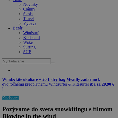
Novinky
Články
Škola
Travel
Výbava
Bazár
Windsurf
Kiteboard
Wake
Surfing
SUP
Wind&kite okuliare + 20 L dry bag Meatfly zadarmo
k
dvojročnému predplatnému Windsurfer & Kitesurfer
iba za 29,90 €
!
Kiteboard
Pozývame do sveta snowkitingu s filmom
Blowing in the wind