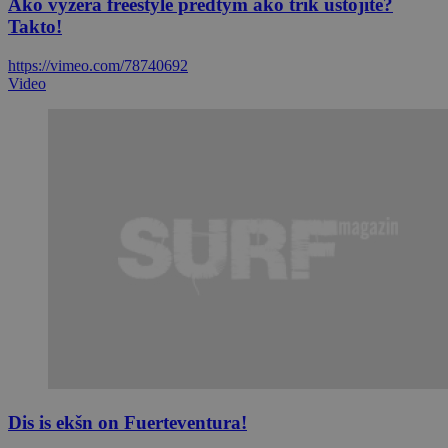
Ako vyzerá freestyle predtým ako trik ustojíte?
Takto!
https://vimeo.com/78740692
Video
Dis is ekšn on Fuerteventura!