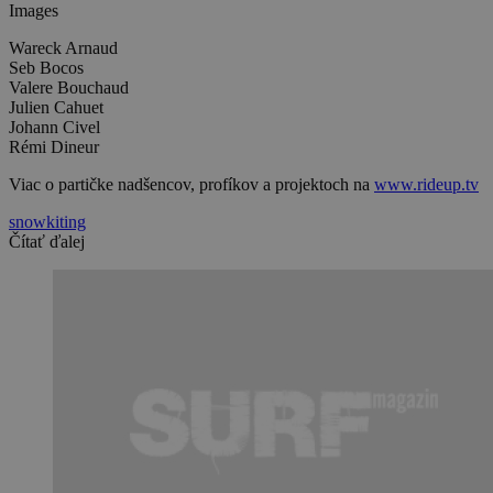
Images
Wareck Arnaud
Seb Bocos
Valere Bouchaud
Julien Cahuet
Johann Civel
Rémi Dineur
Viac o partičke nadšencov, profíkov a projektoch na
www.rideup.tv
snowkiting
Čítať ďalej