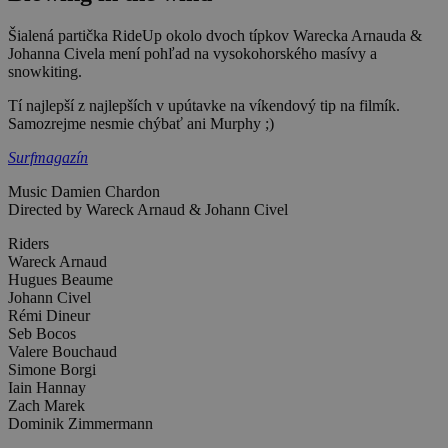
Šialená partička RideUp okolo dvoch típkov Warecka Arnauda &
Johanna Civela mení pohľad na vysokohorského masívy a
snowkiting.
Tí najlepší z najlepších v upútavke na víkendový tip na filmík.
Samozrejme nesmie chýbať ani Murphy ;)
Surfmagazín
Music Damien Chardon
Directed by Wareck Arnaud & Johann Civel
Riders
Wareck Arnaud
Hugues Beaume
Johann Civel
Rémi Dineur
Seb Bocos
Valere Bouchaud
Simone Borgi
Iain Hannay
Zach Marek
Dominik Zimmermann