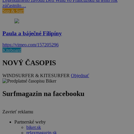
Legendárneho závodu Défi Wind vo Francúzsku sa tento rok
zúčastnilo…
Sup & Surf
Paula a báječné Filipíny
https://vimeo.com/157205296
Kiteboard
NOVÝ ČASOPIS
WINDSURFER & KITESURFER
Objednať
Surfmagazin na facebooku
Zavrieť reklamu
Partnerské weby
biker.sk
relaxmagazin.sk