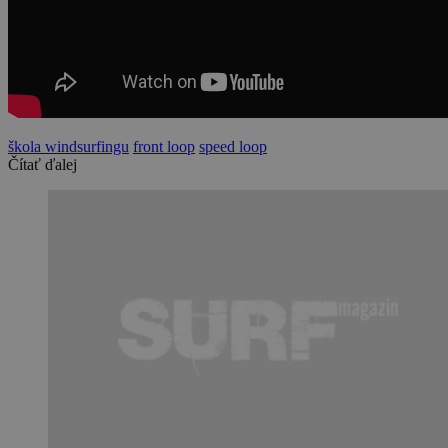
škola windsurfingu
front loop
speed loop
Čítať ďalej