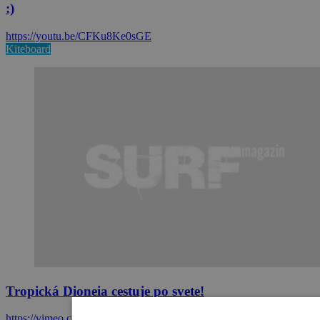
:)
https://youtu.be/CFKu8Ke0sGE
Kiteboard
Tropická Dioneia cestuje po svete!
https://vimeo.com/142813149