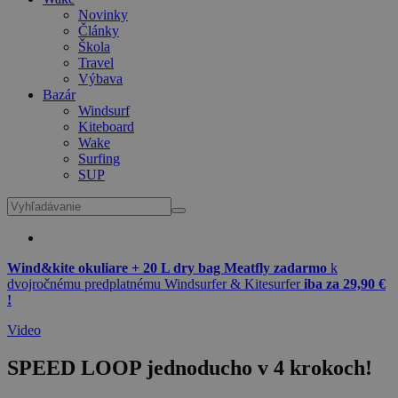
Novinky
Články
Škola
Travel
Výbava
Bazár
Windsurf
Kiteboard
Wake
Surfing
SUP
Wind&kite okuliare + 20 L dry bag Meatfly zadarmo
k
dvojročnému predplatnému Windsurfer & Kitesurfer
iba za 29,90 €
!
Video
SPEED LOOP jednoducho v 4 krokoch!