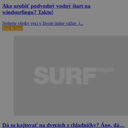
Ako urobiť podvodný vodný štart na
windsurfingu? Takto!
Neberte všetky veci v živote úplne vážne .)...
Sup & Surf
Dá sa kajtovať na dverách z chladničky? Áno, dá…