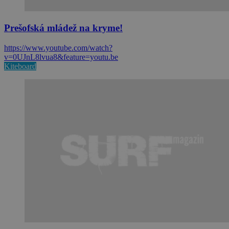
Prešofská mládež na kryme!
https://www.youtube.com/watch?
v=0UJnL8lvua8&feature=youtu.be
Kiteboard