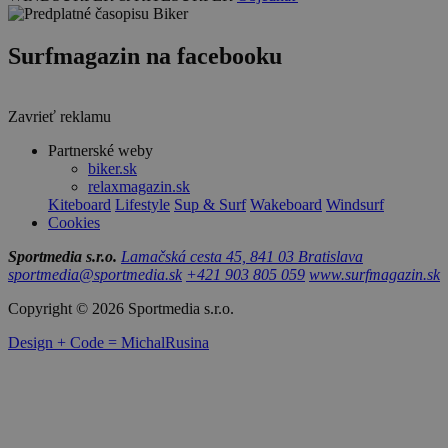
Surfmagazin na facebooku
Zavrieť reklamu
Partnerské weby
biker.sk
relaxmagazin.sk
Kiteboard
Lifestyle
Sup & Surf
Wakeboard
Windsurf
Cookies
Sportmedia s.r.o.
Lamačská cesta 45, 841 03 Bratislava
sportmedia@sportmedia.sk
+421 903 805 059
www.surfmagazin.sk
Copyright © 2026 Sportmedia s.r.o.
Design + Code = MichalRusina