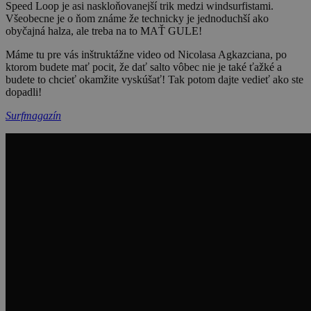
Speed Loop je asi naskloňovanejší trik medzi windsurfistami.
Všeobecne je o ňom známe že technicky je jednoduchší ako
obyčajná halza, ale treba na to MAŤ GULE!
Máme tu pre vás inštruktážne video od Nicolasa Agkazciana, po
ktorom budete mať pocit, že dať salto vôbec nie je také ťažké a
budete to chcieť okamžite vyskúšať! Tak potom dajte vedieť ako ste
dopadli!
Surfmagazín