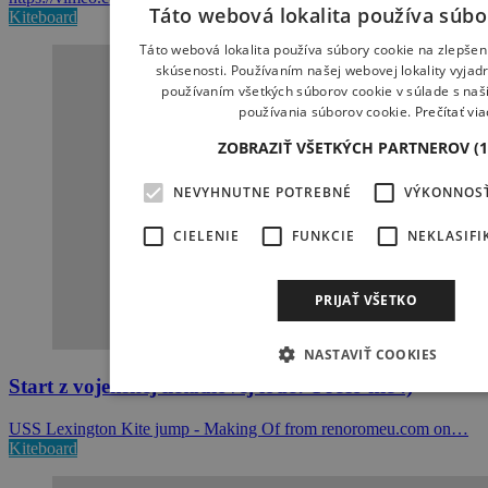
Táto webová lokalita používa súbo
Kiteboard
Táto webová lokalita používa súbory cookie na zlepšen
skúsenosti. Používaním našej webovej lokality vyjadr
používaním všetkých súborov cookie v súlade s na
používania súborov cookie.
Prečítať via
ZOBRAZIŤ VŠETKÝCH PARTNEROV
(
NEVYHNUTNE POTREBNÉ
VÝKONNOS
CIELENIE
FUNKCIE
NEKLASIFI
PRIJAŤ VŠETKO
NASTAVIŤ COOKIES
Start z vojenskej lietadlovej lode? Prečo nie :)
USS Lexington Kite jump - Making Of from renoromeu.com on…
Kiteboard