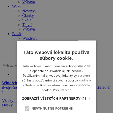
Výbava
Wake
Novinky
Články
Škola
Travel
Výbava
Bazár
Windsurf
Kiteboard
Wake
Táto webová lokalita používa
Surfing
SUP
súbory cookie.
Táto webová lokalita používa súbory cookie na
zlepšenie používateľskej skúsenosti.
Používaním našej webovej lokality vyjadrujete
súhlas s používaním všetkých súborov cookie v
Wind&kite okuliare + 20 L dry bag Meatfly zadarmo
k
súlade s našimi zásadami používania súborov
dvojročnému predplatnému Windsurfer & Kitesurfer
iba za 29,90 €
cookie.
Prečítať viac
!
ZOBRAZIŤ VŠETKÝCH PARTNEROV
(1) →
Všetky inzeráty
Moje inzeráty
Pridať inzerát
Prihlásiť sa
Dosky
NEVYHNUTNE POTREBNÉ