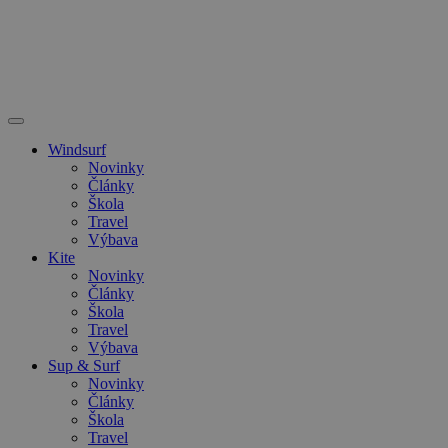
Windsurf
Novinky
Články
Škola
Travel
Výbava
Kite
Novinky
Články
Škola
Travel
Výbava
Sup & Surf
Novinky
Články
Škola
Travel