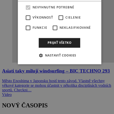
NEVYHNUTNE POTREBNÉ
VÝKONNOSŤ
CIELENIE
FUNKCIE
NEKLASIFIKOVANÉ
PRIJAŤ VŠETKO
NASTAVIŤ COOKIES
Asiati taky milují windsurfing – BIC TECHNO 293
Město Enoshima v Japonsku hostí tento závod. Vlastně všechny
věkové kategorie se mohou účastnit v několika disciplínách vodních
sportů. Checkni…
Video
NOVÝ ČASOPIS