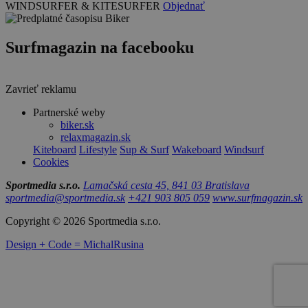
WINDSURFER & KITESURFER
Objednať
Surfmagazin na facebooku
Zavrieť reklamu
Partnerské weby
biker.sk
relaxmagazin.sk
Kiteboard
Lifestyle
Sup & Surf
Wakeboard
Windsurf
Cookies
Sportmedia s.r.o.
Lamačská cesta 45, 841 03 Bratislava
sportmedia@sportmedia.sk
+421 903 805 059
www.surfmagazin.sk
Copyright © 2026 Sportmedia s.r.o.
Design + Code = MichalRusina