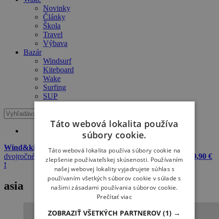
Novinky
Články
Škola
Travel
Výbava
Bazár
Windsurf
Kiteboard
Wake
Surfing
SUP
Táto webová lokalita používa
súbory cookie.
Wind&kite okuliare + 20 L dry bag Meatfly zadarmo
k
Táto webová lokalita používa súbory cookie na
dvojročnému predplatnému Windsurfer & Kitesurfer
iba za 29,90 €
zlepšenie používateľskej skúsenosti. Používaním
!
našej webovej lokality vyjadrujete súhlas s
používaním všetkých súborov cookie v súlade s
asia
našimi zásadami používania súborov cookie.
Prečítať viac
ZOBRAZIŤ VŠETKÝCH PARTNEROV
(1) →