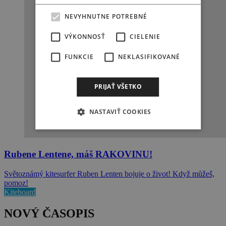
NEVYHNUTNE POTREBNÉ
VÝKONNOSŤ
CIELENIE
FUNKCIE
NEKLASIFIKOVANÉ
PRIJAŤ VŠETKO
NASTAVIŤ COOKIES
Rubene Lentene, máš RAKOVINU!
Světoznámý kitesurfer Ruben Lenten bojuje o život! Když můžeš,
pomoz!
Kiteboard
NOVÝ ČASOPIS