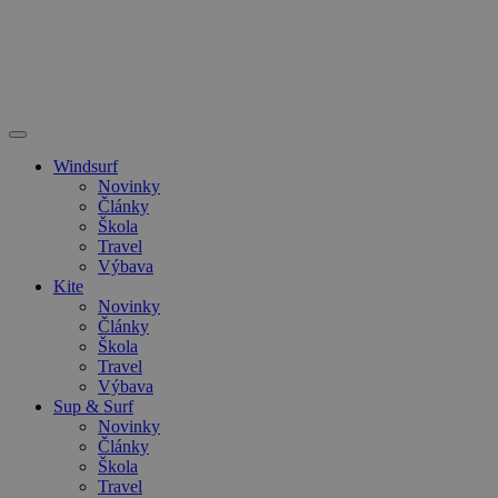
Windsurf
Novinky
Články
Škola
Travel
Výbava
Kite
Novinky
Články
Škola
Travel
Výbava
Sup & Surf
Novinky
Články
Škola
Travel