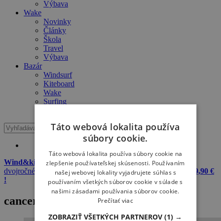
Výbava
Wake
Novinky
Články
Škola
Travel
Výbava
Bazár
Windsurf
Kiteboard
Wake
Surfing
SUP
Táto webová lokalita používa
súbory cookie.
Táto webová lokalita používa súbory cookie na
Wind&kite okuliare + 20 L dry bag Meatfly zadarmo
k
zlepšenie používateľskej skúsenosti. Používaním
dvojročnému predplatnému Windsurfer & Kitesurfer
iba za 29,90 €
našej webovej lokality vyjadrujete súhlas s
!
používaním všetkých súborov cookie v súlade s
našimi zásadami používania súborov cookie.
cancer
Prečítať viac
ZOBRAZIŤ VŠETKÝCH PARTNEROV
(1) →