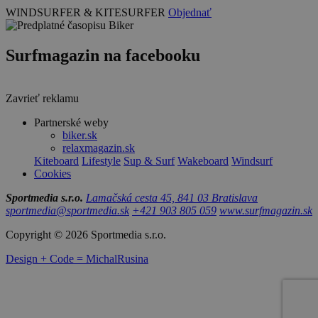
WINDSURFER & KITESURFER
Objednať
Surfmagazin na facebooku
Zavrieť reklamu
Partnerské weby
biker.sk
relaxmagazin.sk
Kiteboard
Lifestyle
Sup & Surf
Wakeboard
Windsurf
Cookies
Sportmedia s.r.o.
Lamačská cesta 45, 841 03 Bratislava
sportmedia@sportmedia.sk
+421 903 805 059
www.surfmagazin.sk
Copyright © 2026 Sportmedia s.r.o.
Design + Code = MichalRusina