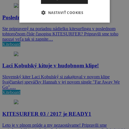
NASTAVIŤ COOKIES
Posledný 2017 KITESURFER je v predaji!
Ste pripravený na poriadnu nádielku kitesurfingu v poslednom
tohtoročnom čísle časopisu KITESURFER? Pripravili sme toho
naozaj veľa tak si zapnite…
Kiteboard
Laci Kobulský kituje v hudobnom klipe!
Slovenský kiter Laci Kobulský si zakajtoval v novom klipe
švajčiarskej speváčky Hannah v jej novom single "Far Away We
Go".…
Kiteboard
KITESURFER 03 / 2017 je READY1
Leto je v plnom prúde a my nezaostávame! Pripravili sme