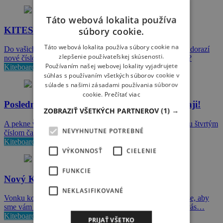
Táto webová lokalita používa
KITESURFER 02 / 2020 v predaji!
súbory cookie.
Táto webová lokalita používa súbory cookie na
Do vašich poštových schránok a novinových stánkov dnes dorazí
zlepšenie používateľskej skúsenosti.
nové číslo časáku KITESURFER. Čo v ňom môžete nájsť?
Používaním našej webovej lokality vyjadrujete
Kiteboard
súhlas s používaním všetkých súborov cookie v
súlade s našimi zásadami používania súborov
cookie.
Prečítať viac
Posledný KITESURFER (tohto roku) v predaji!
ZOBRAZIŤ VŠETKÝCH PARTNEROV
(1) →
A pekne vo veľkom štýle zakončíme tohtoročnú kite sezónu štvrtým
NEVYHNUTNE POTREBNÉ
číslom časopisu KITESURFER!
Kiteboard
VÝKONNOSŤ
CIELENIE
FUNKCIE
Nový KITESURFER 2018 je ready!
NEKLASIFIKOVANÉ
Vonku konečne zavládli prázdnivé teploty a tak bolo na čase, aby
sme vám priniesli prvý tohtoročný časopis. Nakúknite, čo vás…
Kiteboard
PRIJAŤ VŠETKO