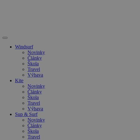
Windsurf
Novinky
Články
Škola
Travel
Výbava
Kite
Novinky
Články
Škola
Travel
Výbava
Sup & Surf
Novinky
Články
Škola
Travel