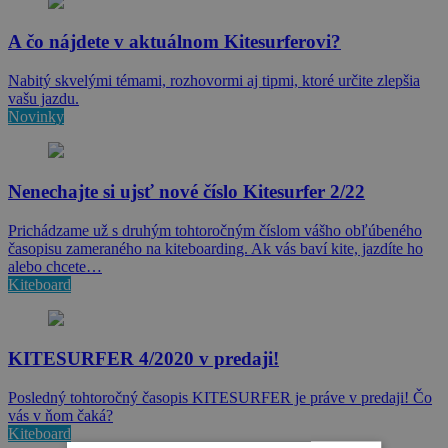
A čo nájdete v aktuálnom Kitesurferovi?
Nabitý skvelými témami, rozhovormi aj tipmi, ktoré určite zlepšia
vašu jazdu.
Novinky
Nenechajte si ujsť nové číslo Kitesurfer 2/22
Prichádzame už s druhým tohtoročným číslom vášho obľúbeného
časopisu zameraného na kiteboarding. Ak vás baví kite, jazdíte ho
alebo chcete…
Kiteboard
KITESURFER 4/2020 v predaji!
Posledný tohtoročný časopis KITESURFER je práve v predaji! Čo
vás v ňom čaká?
Kiteboard