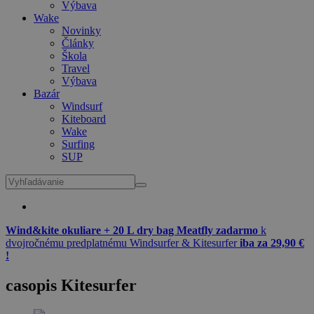
Výbava
Wake
Novinky
Články
Škola
Travel
Výbava
Bazár
Windsurf
Kiteboard
Wake
Surfing
SUP
Wind&kite okuliare + 20 L dry bag Meatfly zadarmo
k
dvojročnému predplatnému Windsurfer & Kitesurfer
iba za 29,90 €
!
casopis Kitesurfer