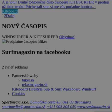
A je totu! Druhé tohtoročné číslo časopisu KITESURFER v predaji
už túto stredu! Prichystali sme si pre vás poriadne horúcu…
Kiteboard
1
2
Ďalej
NOVÝ ČASOPIS
WINDSURFER & KITESURFER
Objednať
Surfmagazin na facebooku
Zavrieť reklamu
Partnerské weby
biker.sk
relaxmagazin.sk
Kiteboard
Lifestyle
Sup & Surf
Wakeboard
Windsurf
Cookies
Sportmedia s.r.o.
Lamačská cesta 45, 841 03 Bratislava
sportmedia@sportmedia.sk
+421 903 805 059
www.surfmagazin.sk