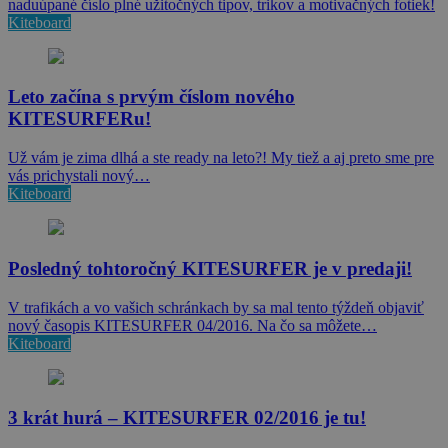
naduúpané číslo plné užitočných tipov, trikov a motivačných fotiek!
Kiteboard
Leto začína s prvým číslom nového
KITESURFERu!
Už vám je zima dlhá a ste ready na leto?! My tiež a aj preto sme pre
vás prichystali nový…
Kiteboard
Posledný tohtoročný KITESURFER je v predaji!
V trafikách a vo vašich schránkach by sa mal tento týždeň objaviť
nový časopis KITESURFER 04/2016. Na čo sa môžete…
Kiteboard
3 krát hurá – KITESURFER 02/2016 je tu!