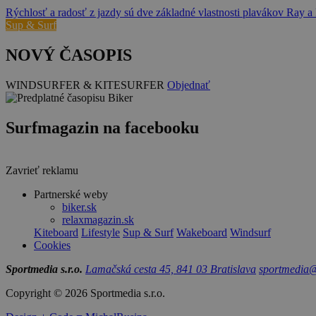
Rýchlosť a radosť z jazdy sú dve základné vlastnosti plavákov R
Sup & Surf
NOVÝ ČASOPIS
WINDSURFER & KITESURFER
Objednať
Surfmagazin na facebooku
Zavrieť reklamu
Partnerské weby
biker.sk
relaxmagazin.sk
Kiteboard
Lifestyle
Sup & Surf
Wakeboard
Windsurf
Cookies
Sportmedia s.r.o.
Lamačská cesta 45, 841 03 Bratislava
sportmedia@
Copyright © 2026 Sportmedia s.r.o.