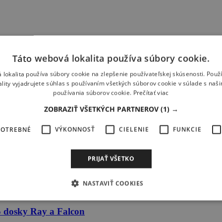
Táto webová lokalita používa súbory cookie.
 lokalita používa súbory cookie na zlepšenie používateľskej skúsenosti. Použ
ality vyjadrujete súhlas s používaním všetkých súborov cookie v súlade s naš
používania súborov cookie.
Prečítať viac
ZOBRAZIŤ VŠETKÝCH PARTNEROV
(1) →
POTREBNÉ
VÝKONNOSŤ
CIELENIE
FUNKCIE
mu predplatnému Windsurfer & Kitesurfer
iba za 29,90 € !
PRIJAŤ VŠETKO
boards
NASTAVIŤ COOKIES
 dosky Ray a Falcon