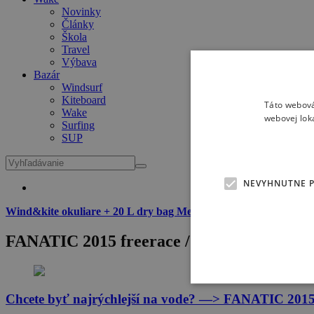
Novinky
Články
Škola
Travel
Výbava
Bazár
Windsurf
Kiteboard
Táto webová
Wake
webovej lok
Surfing
SUP
NEVYHNUTNE 
Wind&kite okuliare + 20 L dry bag Meatfly zadarmo
k dvojročné
FANATIC 2015 freerace / slalom formula 
Chcete byť najrýchlejší na vode? —> FANATIC 2015