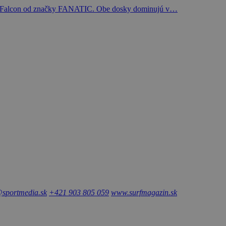
ay a Falcon od značky FANATIC. Obe dosky dominujú v…
sportmedia.sk
+421 903 805 059
www.surfmagazin.sk