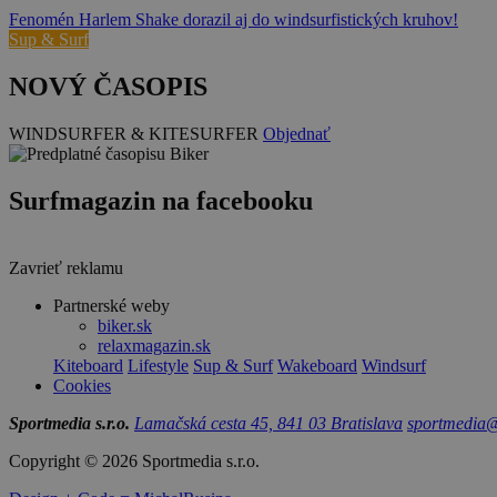
Fenomén Harlem Shake dorazil aj do windsurfistických kruhov!
Sup & Surf
NOVÝ ČASOPIS
WINDSURFER & KITESURFER
Objednať
Surfmagazin na facebooku
Zavrieť reklamu
Partnerské weby
biker.sk
relaxmagazin.sk
Kiteboard
Lifestyle
Sup & Surf
Wakeboard
Windsurf
Cookies
Sportmedia s.r.o.
Lamačská cesta 45, 841 03 Bratislava
sportmedia@
Copyright © 2026 Sportmedia s.r.o.