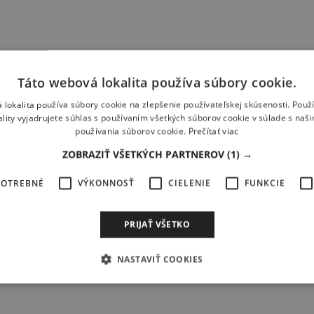
Táto webová lokalita používa súbory cookie.
 lokalita používa súbory cookie na zlepšenie používateľskej skúsenosti. Použ
ality vyjadrujete súhlas s používaním všetkých súborov cookie v súlade s naš
používania súborov cookie.
Prečítať viac
ZOBRAZIŤ VŠETKÝCH PARTNEROV
(1) →
POTREBNÉ
VÝKONNOSŤ
CIELENIE
FUNKCIE
mu predplatnému Windsurfer & Kitesurfer
iba za 29,90 € !
PRIJAŤ VŠETKO
NASTAVIŤ COOKIES