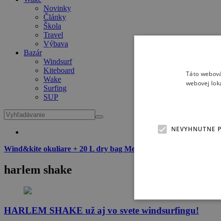
Novinky
Články
Škola
Travel
Výbava
Bazár
Windsurf
Kiteboard
Táto webová
Wake
webovej lok
Surfing
SUP
NEVYHNUTNE 
Wind&kite okuliare + 20 L dry bag Meatfly zadarmo
k dvojročné
harlem shake
HARLEM SHAKE už aj vo svete windsurfingu!