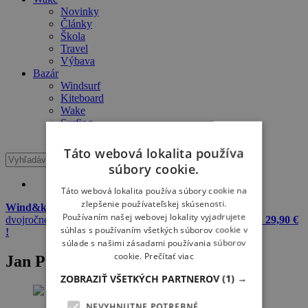
Novinky
Články
Škola
Travel
Výbava
Bazár
Windsurf
Kiteboard
Wake
Surfing
SUP
Táto webová lokalita používa
súbory cookie.
Táto webová lokalita používa súbory cookie na
zlepšenie používateľskej skúsenosti.
Wind&kite okuliare + 20 L dry bag Meatfly zadarmo
k
Používaním našej webovej lokality vyjadrujete
dvojročnému predplatnému Windsurfer & Kitesurfer
iba za 29,90 €
súhlas s používaním všetkých súborov cookie v
!
súlade s našimi zásadami používania súborov
cookie.
Prečítať viac
Jan Prázdný
ZOBRAZIŤ VŠETKÝCH PARTNEROV
(1) →
NEVYHNUTNE POTREBNÉ