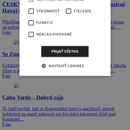
ČESKÝ WINDSURFING NA HAWAII! Exkluzivní
Havaj trip report
VÝKONNOSŤ
CIELENIE
Přinášíme další ze série exkluzivních reportáží, které najdete pouze
FUNKCIE
na našem webu. Tentokrát se dozvíte jak to vypadá na Havaji,…
Foto
NEKLASIFIKOVANÉ
PRIJAŤ VŠETKO
Se Zímákem a jeho partičkou na Mauritiu
Exkluzivně pouze na našem webu si můžete přečíst reportáž Jakuba
NASTAVIŤ COOKIES
Zímy o jeho posledním tripu za vlnami na ostrov Mauritius.…
Foto
Cabo Verde – Dobytí ráje
Ti, kteří nevědí, kde se Kapverdské ostrovy nacházejí, musejí
pohledem na mapě zabrousit asi dva tisíce kilometrů jižně pod
Kanárské…
Foto