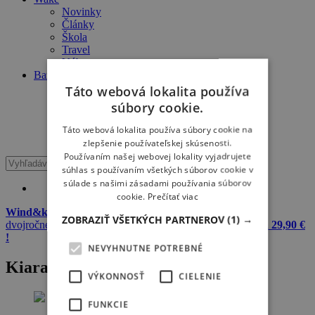
Novinky
Články
Škola
Travel
Výbava
Bazár
Windsurf
Táto webová lokalita používa
Kiteboard
súbory cookie.
Wake
Surfing
Táto webová lokalita používa súbory cookie na
SUP
zlepšenie používateľskej skúsenosti.
Používaním našej webovej lokality vyjadrujete
súhlas s používaním všetkých súborov cookie v
súlade s našimi zásadami používania súborov
cookie.
Prečítať viac
Wind&kite okuliare + 20 L dry bag Meatfly zadarmo
k
ZOBRAZIŤ VŠETKÝCH PARTNEROV
(1) →
dvojročnému predplatnému Windsurfer & Kitesurfer
iba za 29,90 €
!
NEVYHNUTNE POTREBNÉ
Kiara Goold SUP princess
VÝKONNOSŤ
CIELENIE
FUNKCIE