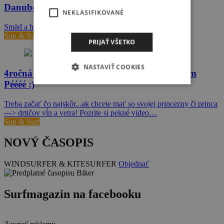
Danube SUP Marathon NEWS #4
NEKLASIFIKOVANÉ
Smäd a hlad nehrozí.
Sup & Surf
PRIJAŤ VŠETKO
NASTAVIŤ COOKIES
4ročná princezna SUP-kuje ako pani s veľkým
Péééé :)
Treba začať čo najskôr...ak chcete mať so svojej princezny či princa
---> drtičov vĺn a vetra! Pozrite si pekné video…
Sup & Surf
NOVÝ ČASOPIS
WINDSURFER & KITESURFER
Objednať
Surfmagazin na facebooku