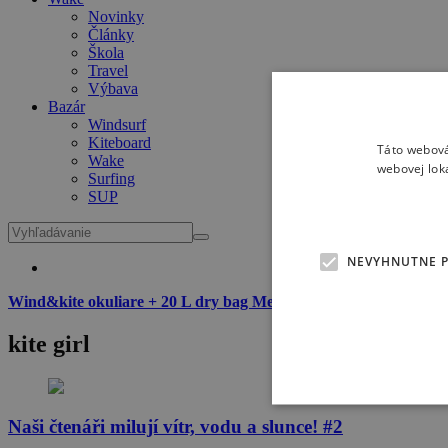
Novinky
Články
Škola
Travel
Výbava
Bazár
Windsurf
Kiteboard
Táto webová
Wake
webovej lok
Surfing
SUP
NEVYHNUTNE 
Wind&kite okuliare + 20 L dry bag Meatfly zadarmo
k dvojročné
kite girl
Naši čtenáři milují vítr, vodu a slunce! #2