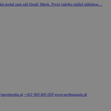
 nám poslal zase náš čtenáť Mirek. První videjko můžeš shlédnou…
sportmedia.sk
+421 903 805 059
www.surfmagazin.sk