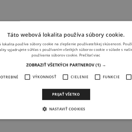
Táto webová lokalita používa súbory cookie.
 lokalita používa súbory cookie na zlepšenie používateľskej skúsenosti. Použ
ality vyjadrujete súhlas s používaním všetkých súborov cookie v súlade s naš
používania súborov cookie.
Prečítať viac
ZOBRAZIŤ VŠETKÝCH PARTNEROV
(1) →
POTREBNÉ
VÝKONNOSŤ
CIELENIE
FUNKCIE
mu predplatnému Windsurfer & Kitesurfer
iba za 29,90 € !
PRIJAŤ VŠETKO
NASTAVIŤ COOKIES