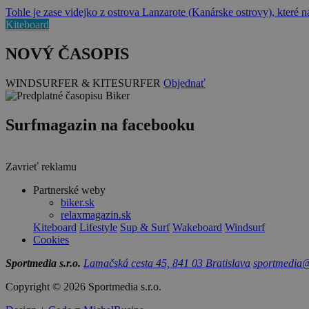
Tohle je zase videjko z ostrova Lanzarote (Kanárske ostrovy), které
Kiteboard
NOVÝ ČASOPIS
WINDSURFER & KITESURFER
Objednať
Surfmagazin na facebooku
Zavrieť reklamu
Partnerské weby
biker.sk
relaxmagazin.sk
Kiteboard
Lifestyle
Sup & Surf
Wakeboard
Windsurf
Cookies
Sportmedia s.r.o.
Lamačská cesta 45, 841 03 Bratislava
sportmedia@
Copyright © 2026 Sportmedia s.r.o.