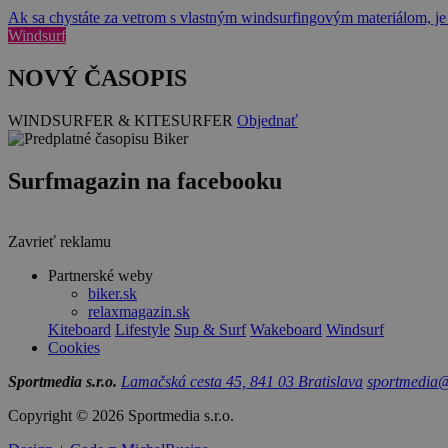
Ak sa chystáte za vetrom s vlastným windsurfingovým materiálom, je 
Windsurf
NOVÝ ČASOPIS
WINDSURFER & KITESURFER
Objednať
Surfmagazin na facebooku
Zavrieť reklamu
Partnerské weby
biker.sk
relaxmagazin.sk
Kiteboard
Lifestyle
Sup & Surf
Wakeboard
Windsurf
Cookies
Sportmedia s.r.o.
Lamačská cesta 45, 841 03 Bratislava
sportmedia@
Copyright © 2026 Sportmedia s.r.o.