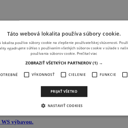
Táto webová lokalita používa súbory cookie.
 lokalita používa súbory cookie na zlepšenie používateľskej skúsenosti. Použ
ality vyjadrujete súhlas s používaním všetkých súborov cookie v súlade s naš
používania súborov cookie.
Prečítať viac
ZOBRAZIŤ VŠETKÝCH PARTNEROV
(1) →
POTREBNÉ
VÝKONNOSŤ
CIELENIE
FUNKCIE
mu predplatnému Windsurfer & Kitesurfer
iba za 29,90 € !
PRIJAŤ VŠETKO
NASTAVIŤ COOKIES
a s WS výbavou.