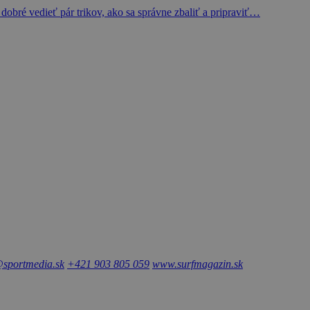
dobré vedieť pár trikov, ako sa správne zbaliť a pripraviť…
sportmedia.sk
+421 903 805 059
www.surfmagazin.sk