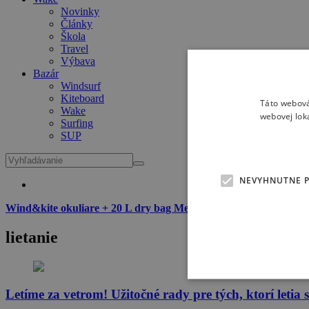
Novinky
Články
Škola
Travel
Výbava
Bazár
Windsurf
Kiteboard
Táto webová
Wake
webovej lok
Surfing
SUP
NEVYHNUTNE 
Wind&kite okuliare + 20 L dry bag Meatfly zadarmo
k dvojročné
lietanie
Letíme za vetrom! Užitočné rady pre tých, ktorí leti