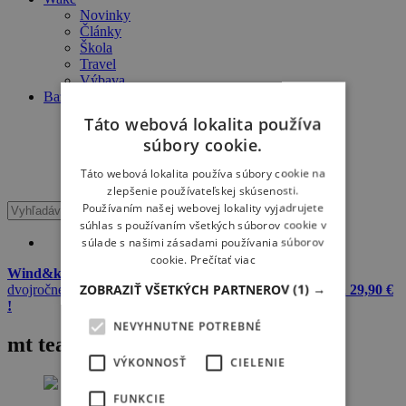
Novinky
Články
Škola
Travel
Výbava
Bazár
Windsurf
Táto webová lokalita používa
Kiteboard
súbory cookie.
Wake
Surfing
Táto webová lokalita používa súbory cookie na
SUP
zlepšenie používateľskej skúsenosti.
Používaním našej webovej lokality vyjadrujete
súhlas s používaním všetkých súborov cookie v
súlade s našimi zásadami používania súborov
cookie.
Prečítať viac
Wind&kite okuliare + 20 L dry bag Meatfly zadarmo
k
ZOBRAZIŤ VŠETKÝCH PARTNEROV
(1) →
dvojročnému predplatnému Windsurfer & Kitesurfer
iba za 29,90 €
!
NEVYHNUTNE POTREBNÉ
mt team
VÝKONNOSŤ
CIELENIE
FUNKCIE