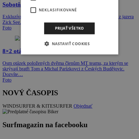
Sobotňajší BIGday na Zicksee
NEKLASIFIKOVANÉ
Exkluzívne iba u nás tu máme už tretí report z víkendu a to z jazera
Zick See. Tentokrát od MT…
Foto
PRIJAŤ VŠETKO
NASTAVIŤ COOKIES
8×2 otázek pro MT team
Osm otázek položených dvěma členům MT teamu, za kterým se
skrývají bratři Tom a Michal Parízkovci z Českých Budějovic.
Dozvíte…
Foto
NOVÝ ČASOPIS
WINDSURFER & KITESURFER
Objednať
Surfmagazin na facebooku