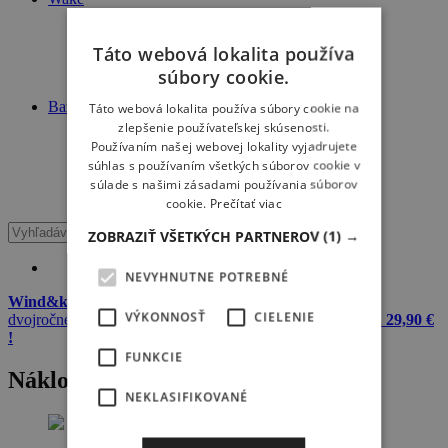
Novinky
Články
Táto webová lokalita používa
Škola
Travel
súbory cookie.
Výbava
Bazár
Táto webová lokalita používa súbory cookie na
Windsurf
zlepšenie používateľskej skúsenosti.
Kiteboard
Používaním našej webovej lokality vyjadrujete
Wake
súhlas s používaním všetkých súborov cookie v
Surfing
súlade s našimi zásadami používania súborov
SUP
cookie.
Prečítať viac
ZOBRAZIŤ VŠETKÝCH PARTNEROV
(1) →
NEVYHNUTNE POTREBNÉ
Wind&kite okuliare + 20 L dry bag Meatfly zadarmo
k
VÝKONNOSŤ
CIELENIE
dvojročnému predplatnému Windsurfer & Kitesurfer
iba za 29,90 €
!
FUNKCIE
Náklo
NEKLASIFIKOVANÉ