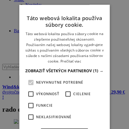
Novinky
Články
Škola
Táto webová lokalita používa
Travel
súbory cookie.
Výbava
Bazár
Táto webová lokalita používa súbory cookie na
Windsurf
zlepšenie používateľskej skúsenosti.
Kiteboard
Používaním našej webovej lokality vyjadrujete
Wake
súhlas s používaním všetkých súborov cookie v
Surfing
súlade s našimi zásadami používania súborov
SUP
cookie.
Prečítať viac
ZOBRAZIŤ VŠETKÝCH PARTNEROV
(1) →
NEVYHNUTNE POTREBNÉ
Wind&kite okuliare + 20 L dry bag Meatfly zadarmo
k
dvojročnému predplatnému Windsurfer & Kitesurfer
iba za 29,90 €
VÝKONNOSŤ
CIELENIE
!
FUNKCIE
rado dubovy
NEKLASIFIKOVANÉ