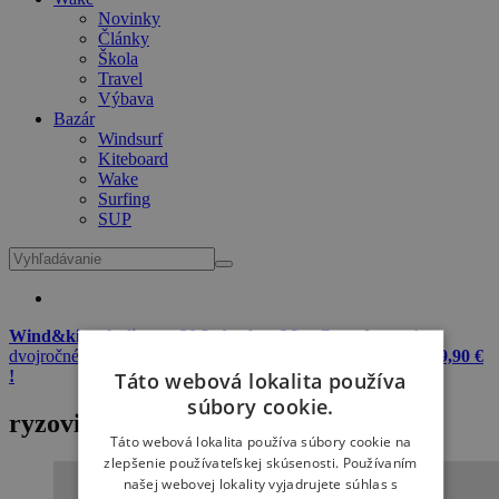
Novinky
Články
Škola
Travel
Výbava
Bazár
Windsurf
Kiteboard
Wake
Surfing
SUP
Wind&kite okuliare + 20 L dry bag Meatfly zadarmo
k
dvojročnému predplatnému Windsurfer & Kitesurfer
iba za 29,90 €
!
Táto webová lokalita používa
súbory cookie.
ryzoviste
Táto webová lokalita používa súbory cookie na
zlepšenie používateľskej skúsenosti. Používaním
našej webovej lokality vyjadrujete súhlas s