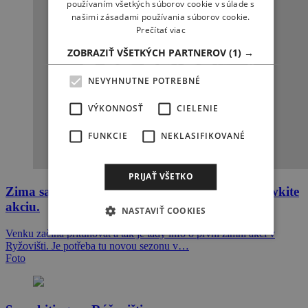
používaním všetkých súborov cookie v súlade s
našimi zásadami používania súborov cookie.
Prečítať viac
ZOBRAZIŤ VŠETKÝCH PARTNEROV
(1) →
NEVYHNUTNE POTREBNÉ
VÝKONNOSŤ
CIELENIE
FUNKCIE
NEKLASIFIKOVANÉ
PRIJAŤ VŠETKO
Zima sa blíži a my tu máme prvú parádnu snowkite
akciu.
NASTAVIŤ COOKIES
Venku začíná přituhovat a tak je tady info o první zimní akci v
Ryžovišti. Je potřeba tu novou sezonu v…
Foto