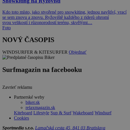
Snowkiting na Rýžovišti
Kdo toto místo, jako stvořené pro snowkiting, jednou navštíví, vrací
se sem znovu a znovu. Ryžoviště každého z riderů ohromí
svou velikostí i růzonorodostí terénu, skvělými…
Foto
NOVÝ ČASOPIS
WINDSURFER & KITESURFER
Objednať
Surfmagazin na facebooku
Zavrieť reklamu
Partnerské weby
biker.sk
relaxmagazin.sk
Kiteboard
Lifestyle
Sup & Surf
Wakeboard
Windsurf
Cookies
Sportmedia s.r.o.
Lamačská cesta 45, 841 03 Bratislava