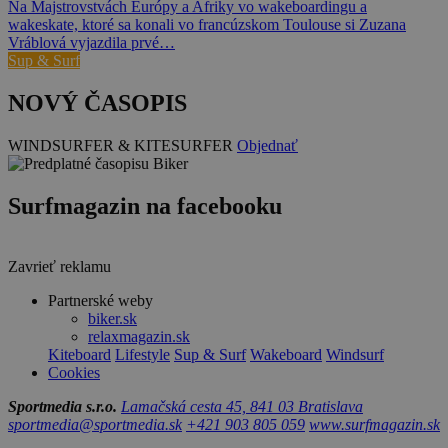
Na Majstrovstvách Európy a Afriky vo wakeboardingu a
wakeskate, ktoré sa konali vo francúzskom Toulouse si Zuzana
Vráblová vyjazdila prvé…
Sup & Surf
NOVÝ ČASOPIS
WINDSURFER & KITESURFER
Objednať
Surfmagazin na facebooku
Zavrieť reklamu
Partnerské weby
biker.sk
relaxmagazin.sk
Kiteboard
Lifestyle
Sup & Surf
Wakeboard
Windsurf
Cookies
Sportmedia s.r.o.
Lamačská cesta 45, 841 03 Bratislava
sportmedia@sportmedia.sk
+421 903 805 059
www.surfmagazin.sk