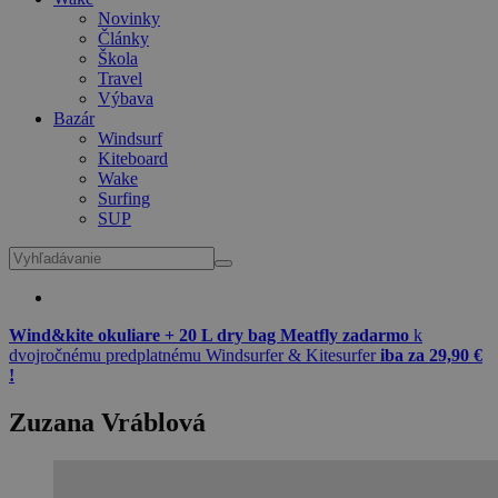
Novinky
Články
Škola
Travel
Výbava
Bazár
Windsurf
Kiteboard
Wake
Surfing
SUP
Wind&kite okuliare + 20 L dry bag Meatfly zadarmo
k
dvojročnému predplatnému Windsurfer & Kitesurfer
iba za 29,90 €
!
Zuzana Vráblová