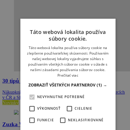
Táto webová lokalita používa
súbory cookie.
Táto webová lokalita používa súbory cookie na
zlepšenie používateľskej skúsenosti. Používaním
našej webovej lokality vyjadrujete súhlas s
používaním všetkých súborov cookie v súlade s
našimi zásadami používania súborov cookie.
Prečítať viac
30 tipů na Wake od Jirky Hellera #1
ZOBRAZIŤ VŠETKÝCH PARTNEROV
(1) →
Nákupkní poradce, tipy, jak a kde jezdit, průvodce po wakeparcích
NEVYHNUTNE POTREBNÉ
v ČR a SR a ještě mnohem víc.
Novinky
VÝKONNOSŤ
CIELENIE
FUNKCIE
NEKLASIFIKOVANÉ
Zuzka Vráblová relaxovala na Floride