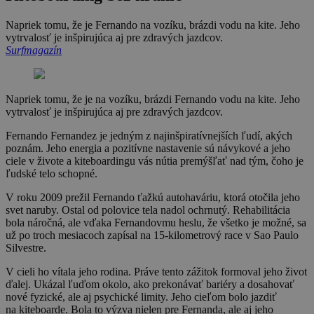
Napriek tomu, že je Fernando na vozíku, brázdi vodu na kite. Jeho
vytrvalosť je inšpirujúca aj pre zdravých jazdcov.
Surfmagazín
Napriek tomu, že je na vozíku, brázdi Fernando vodu na kite. Jeho
vytrvalosť je inšpirujúca aj pre zdravých jazdcov.
Fernando Fernandez je jedným z najinšpiratívnejších ľudí, akých
poznám. Jeho energia a pozitívne nastavenie sú návykové a jeho
ciele v živote a kiteboardingu vás nútia premýšľať nad tým, čoho je
ľudské telo schopné.
V roku 2009 prežil Fernando ťažkú autohaváriu, ktorá otočila jeho
svet naruby. Ostal od polovice tela nadol ochrnutý. Rehabilitácia
bola náročná, ale vďaka Fernandovmu heslu, že všetko je možné, sa
už po troch mesiacoch zapísal na 15‑kilometrový race v Sao Paulo
Silvestre.
V cieli ho vítala jeho rodina. Práve tento zážitok formoval jeho život
ďalej. Ukázal ľuďom okolo, ako prekonávať bariéry a dosahovať
nové fyzické, ale aj psychické limity. Jeho cieľom bolo jazdiť
na kiteboarde. Bola to výzva nielen pre Fernanda, ale aj jeho