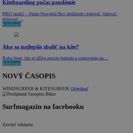
Kiteboarding počas pandémie
PRO jazdci – Paula Novotná Bez možnosti cestovať, kitovať,
trénovať…
Kiteboard
Ako sa najlepšie zbaliť na kite?
Ruku hore, kto si užíva proces balenia a cestovania na…
Kiteboard
NOVÝ ČASOPIS
WINDSURFER & KITESURFER
Objednať
Surfmagazin na facebooku
Zavrieť reklamu