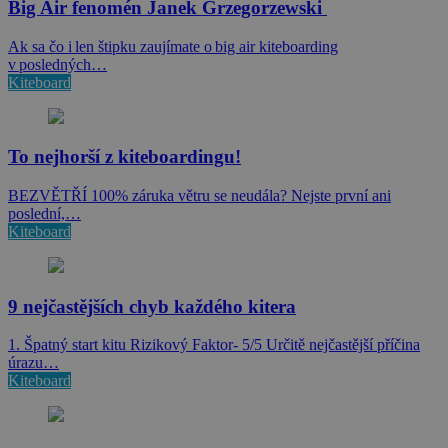
Big Air fenomén Janek Grzegorzewski
Ak sa čo i len štipku zaujímate o big air kiteboarding
v posledných…
Kiteboard
To nejhorší z kiteboardingu!
BEZVĚTŘÍ 100% záruka větru se neudála? Nejste první ani
poslední,…
Kiteboard
9 nejčastějších chyb každého kitera
1. Špatný start kitu Rizikový Faktor- 5/5 Určitě nejčastější příčina
úrazu…
Kiteboard