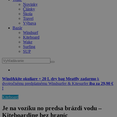
Novinky
Články
Škola
Travel
Výbava
Bazár
Windsurf
Kiteboard
Wake
Surfing
SUP
Wind&kite okuliare + 20 L dry bag Meatfly zadarmo
k
dvojročnému predplatnému Windsurfer & Kitesurfer
iba za 29,90 €
!
Kiteboard
Je na vozíku no predsa brázdi vodu –
Kiteboarding bez hraníc