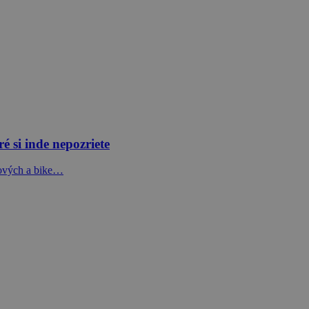
é si inde nepozriete
dových a bike…