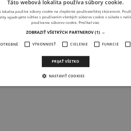
Táto webová lokalita používa súbory cookie.
 lokalita používa súbory cookie na zlepšenie používateľskej skúsenosti. Použ
ality vyjadrujete súhlas s používaním všetkých súborov cookie v súlade s naš
používania súborov cookie.
Prečítať viac
ZOBRAZIŤ VŠETKÝCH PARTNEROV
(1) →
ežia plytká, čo oceňujú kitisti a začiatočníci celkovo. Nemci vyrážajú n
POTREBNÉ
VÝKONNOSŤ
CIELENIE
FUNKCIE
hiessow, ktorý sa nachádza blízko pláží s jemným pieskom, ktoré patri
PRIJAŤ VŠETKO
NASTAVIŤ COOKIES