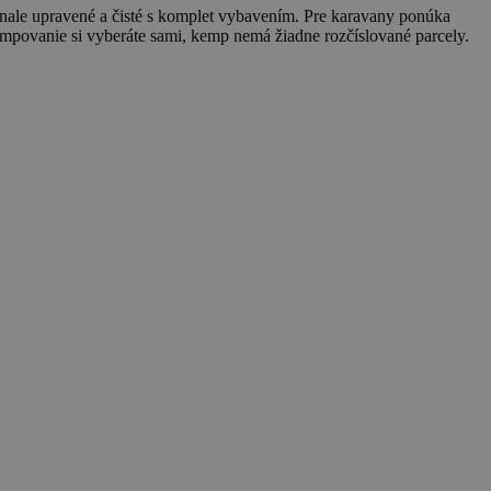
okonale upravené a čisté s komplet vybavením. Pre karavany ponúka
kempovanie si vyberáte sami, kemp nemá žiadne rozčíslované parcely.