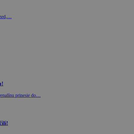
ized,…
u!
renalínu prinesie do…
ili!