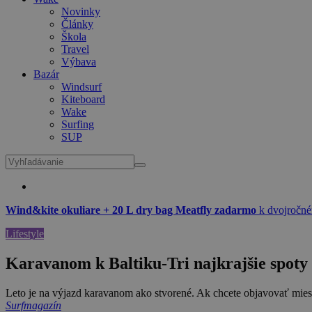
Novinky
Články
Škola
Travel
Výbava
Bazár
Windsurf
Kiteboard
Wake
Surfing
SUP
Wind&kite okuliare + 20 L dry bag Meatfly zadarmo
k dvojročné
Lifestyle
Karavanom k Baltiku-Tri najkrajšie spoty
Leto je na výjazd karavanom ako stvorené. Ak chcete objavovať miest
Surfmagazín