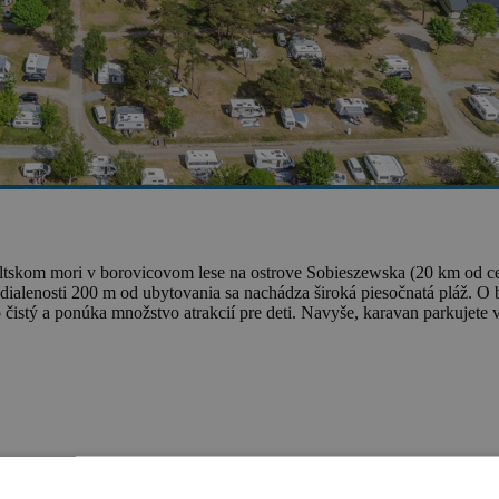
altskom mori v borovicovom lese na ostrove Sobieszewska (20 km od 
zdialenosti 200 m od ubytovania sa nachádza široká piesočnatá pláž. O
istý a ponúka množstvo atrakcií pre deti. Navyše, karavan parkujete v