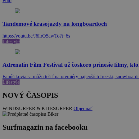
Foto
Tandemové krasojazdy na longboardoch
https://youtu.be/J6llrO5awTo?t=6s
Lifestyle
Adrenalin Film Festival už čoskoro prinesie filmy, ktor
Fanúšikovia sa môžu tešiť na premiéry najlepších freeski, snowboar
Lifestyle
NOVÝ ČASOPIS
WINDSURFER & KITESURFER
Objednať
Surfmagazin na facebooku