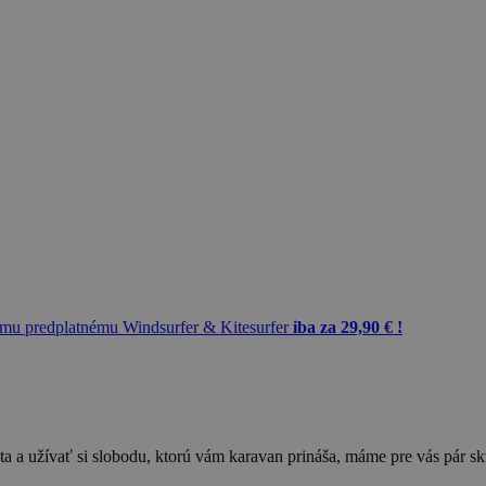
mu predplatnému Windsurfer & Kitesurfer
iba za 29,90 € !
a a užívať si slobodu, ktorú vám karavan prináša, máme pre vás pár sk