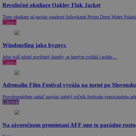
Revolučné okuliare Oakley Flak Jacket
Tieto okuliare sú naviac osadené šošovkami Prizm Deep Water Polar
Články
Windsurfing jako byznys
Jeho tvář zdobí pověstný úsměv, se kterým zvládá i trable…
Články
Adrenalin Film Festival vyráža na turné po Slovensk
Pravdepodobne zatiaľ najviac nabitý ročník festivalu venovanému ad
Lifestyle
Na záverečnom premietaní AFF sme to parádne roztoč