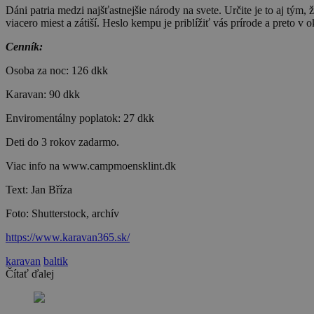
Dáni patria medzi najšťastnejšie národy na svete. Určite je to aj tým
viacero miest a zátiší. Heslo kempu je priblížiť vás prírode a preto
Cenník:
Osoba za noc: 126 dkk
Karavan: 90 dkk
Enviromentálny poplatok: 27 dkk
Deti do 3 rokov zadarmo.
Viac info na www.campmoensklint.dk
Text: Jan Bříza
Foto: Shutterstock, archív
https://www.karavan365.sk/
karavan
baltik
Čítať ďalej