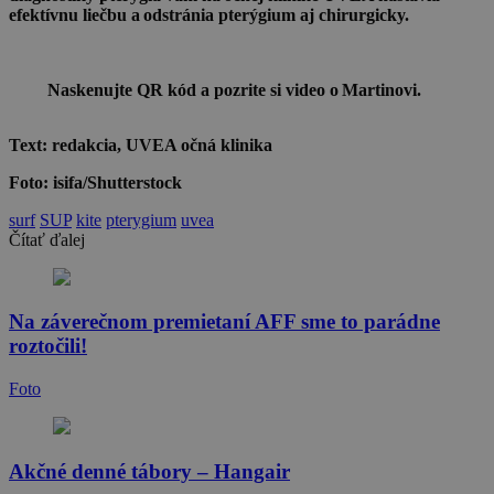
efektívnu liečbu a odstránia pterýgium aj chirurgicky.
Naskenujte QR kód a pozrite si video o Martinovi.
Text: redakcia, UVEA očná klinika
Foto: isifa/Shutterstock
surf
SUP
kite
pterygium
uvea
Čítať ďalej
Na záverečnom premietaní AFF sme to parádne
roztočili!
Foto
Akčné denné tábory – Hangair