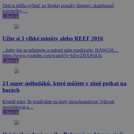
Deti si môžu vybrať zo širokej ponuky športov: skateboard,
kolobežky,…
Lifestyle
Užite si 3 vlhké minúty alebo REEF 2016
...baby len sa inšpirujte a radosti nám rozdávajte. HAWGH....
https://www.youtube.com/watch?v=kEwZBXPzlUk
Lifestyle
23 super sněhuláků, které můžete v zimě potkat na
horách
Kromě toho, že jezdíváme na hory snowboardovat, lyžovat,
snowkitovat a…
Lifestyle