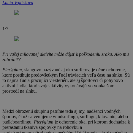
Lucia Vojtiskova
1/7
2
Pri vašej milovanej aktivite môže dôjsť k poškodeniu zraku. Ako mu
zabrániť?
Pterýgium
, slangovo nazývané aj oko surferov, je očné ochorenie,
ktoré postihuje predovšetkým ľudí tráviacich veľa času na slnku. Sú
to najmä ľudia pracujúci v exteriéri, ale aj športovci či pohybovo
aktívni ľudia, ktorí svoje aktivity vykonávajú vo vonkajšom
prostredí na slnku.
Medzi ohrozenú skupinu patríme teda aj my, nadšenci vodných
športov, či už sa venujeme windsurfingu, surfingu, kitovaniu, alebo
padleboardingu.
Pterýgium
je ochorenie oka, pri ktorom dochádza k
prerastaniu tkaniva spojovky na rohovku a
vzniká priamym pôsobením slnečného UV žiarenia, ale aj prašného