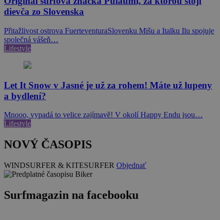
Originál surfová značka Pulaumi, za ktorou stojí
dievča zo Slovenska
Přitažlivost ostrova FuerteventuraSlovenku Mišu a Italku Ilu spojuje
společná vášeň…
Lifestyle
Let It Snow v Jasné je už za rohem! Máte už lupeny
a bydlení?
Mnooo, vypadá to velice zajímavě! V okolí Happy Endu jsou…
Lifestyle
NOVÝ ČASOPIS
WINDSURFER & KITESURFER
Objednať
Surfmagazin na facebooku