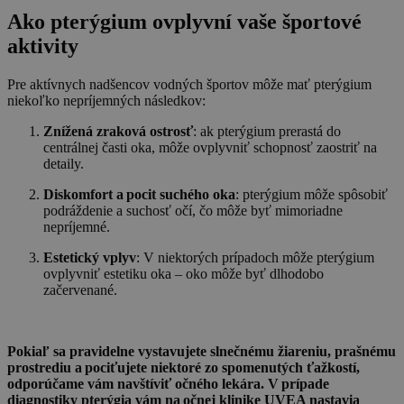
Ako pterýgium ovplyvní vaše športové
aktivity
Pre aktívnych nadšencov vodných športov môže mať pterýgium
niekoľko nepríjemných následkov:
Znížená zraková ostrosť
: ak pterýgium prerastá do
centrálnej časti oka, môže ovplyvniť schopnosť zaostriť na
detaily.
Diskomfort a pocit suchého oka
: pterýgium môže spôsobiť
podráždenie a suchosť očí, čo môže byť mimoriadne
nepríjemné.
Estetický vplyv
: V niektorých prípadoch môže pterýgium
ovplyvniť estetiku oka – oko môže byť dlhodobo
začervenané.
Pokiaľ sa pravidelne vystavujete slnečnému žiareniu, prašnému
prostrediu a pociťujete niektoré zo spomenutých ťažkostí,
odporúčame vám navštíviť očného lekára. V prípade
diagnostiky pterýgia vám na očnej klinike UVEA nastavia