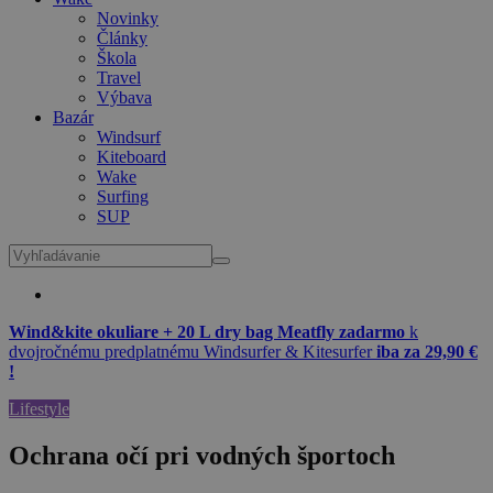
Novinky
Články
Škola
Travel
Výbava
Bazár
Windsurf
Kiteboard
Wake
Surfing
SUP
Wind&kite okuliare + 20 L dry bag Meatfly zadarmo
k
dvojročnému predplatnému Windsurfer & Kitesurfer
iba za 29,90 €
!
Lifestyle
Ochrana očí pri vodných športoch