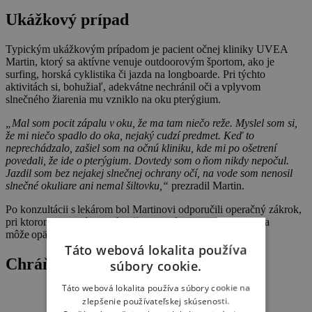
Ukážkový prípad
Typickým ukážkovým prípadom je pacient očnej kliniky UVEA
Martin, ktorý sa aktívne venuje outdoorovým športom, ako je
surfing, horská cyklistika či jazda na longboarde. Pri týchto
aktivitách si, bohužiaľ, adekvátne nechránil oči a vplyvom
slnečného žiarenia mu vzniklo na oku pterýgium.
„Mal som pocit zápalu v oku, že ma tam niečo reže. Myslel som si,
že mi niečo spadlo do oka, nejaký cudzí predmet. Keď to
neprechádzalo, zašiel som na očnú kliniku, kde mi po ošetrení
povedali, že ide o pterýgium. Dovtedy som o ňom nikdy nepočul.
Jazdil som bez nejakej slnečnej ochrany očí, na vode som nenosil
slnečné okuliare ani nemal šiltovku,“
prezradil Martin.
Po konzultácii s lekárom bol Martinovi odporučili operačný zákrok,
pri ktorom sa pterýgium úspešne odstránilo a vďaka tomu sa
môže opäť naplno venovať športovým aktivitám.
Táto webová lokalita používa
Chráňte svoje oči
súbory cookie.
Táto webová lokalita používa súbory cookie na
zlepšenie používateľskej skúsenosti.