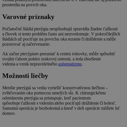
prostredia na povrch oka.
Varovné príznaky
Počiatočné štádiá pterýgia nespôsobujú spravidla žiadne ťažkosti
a človek si tento problém často ani neuvedomuje. V pokročilejších
štádiách už pociťuje na povrchu oka rezanie či dráždenie a môže
pozorovať aj začervenanie.
Ak začne
pterýgium
prerastať k centru rohovky, môže spôsobiť
svojím ťahom pokles zrakovej ostrosti, a teda zhoršenie
videnia a vznik nepravidelného
astigmatizmu
.
Možnosti liečby
Menšie pterýgiá sa vedia vyriešiť konzervatívnou liečbou –
zvlhčovaním oka pomocou umelých sĺz. K chirurgickému
odstráneniu pterýgia sa pristupuje, keď pacientom
spôsobuje ťažkosti s videním alebo pociťujú dráždenie či bolesť.
Samotná operácia je bezbolestná a hneď v deň operácie môžete ísť
domov.