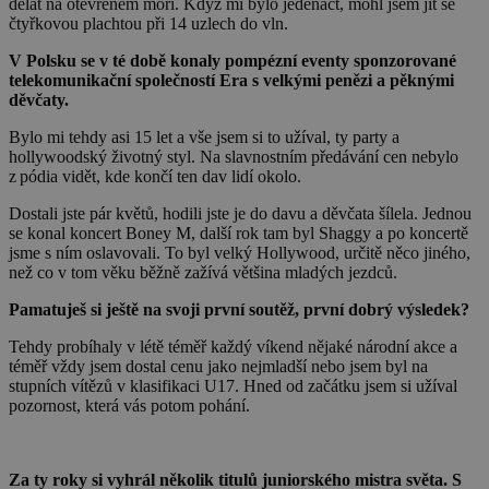
dělat na otevřeném moři. Když mi bylo jedenáct, mohl jsem jít se
čtyřkovou plachtou při 14 uzlech do vln.
V Polsku se v té době konaly pompézní eventy sponzorované
telekomunikační společností Era s velkými penězi a pěknými
děvčaty.
Bylo mi tehdy asi 15 let a vše jsem si to užíval, ty party a
hollywoodský životný styl. Na slavnostním předávání cen nebylo
z pódia vidět, kde končí ten dav lidí okolo.
Dostali jste pár květů, hodili jste je do davu a děvčata šílela. Jednou
se konal koncert Boney M, další rok tam byl Shaggy a po koncertě
jsme s ním oslavovali. To byl velký Hollywood, určitě něco jiného,
než co v tom věku běžně zažívá většina mladých jezdců.
Pamatuješ si ještě na svoji první soutěž, první dobrý výsledek?
Tehdy probíhaly v létě téměř každý víkend nějaké národní akce a
téměř vždy jsem dostal cenu jako nejmladší nebo jsem byl na
stupních vítězů v klasifikaci U17. Hned od začátku jsem si užíval
pozornost, která vás potom pohání.
Za ty roky si vyhrál několik titulů juniorského mistra světa. S