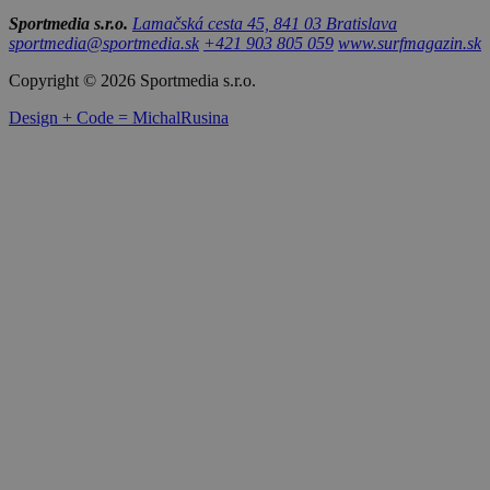
Sportmedia s.r.o.
Lamačská cesta 45, 841 03 Bratislava
sportmedia@sportmedia.sk
+421 903 805 059
www.surfmagazin.sk
Copyright © 2026 Sportmedia s.r.o.
Design + Code = MichalRusina