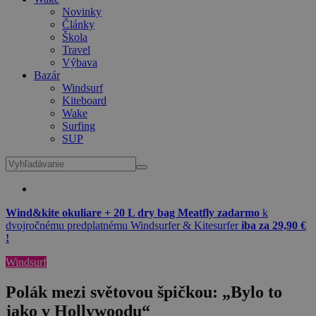
Novinky
Články
Škola
Travel
Výbava
Bazár
Windsurf
Kiteboard
Wake
Surfing
SUP
Wind&kite okuliare + 20 L dry bag Meatfly zadarmo
k
dvojročnému predplatnému Windsurfer & Kitesurfer
iba za 29,90 €
!
Windsurf
Polák mezi světovou špičkou: „Bylo to
jako v Hollywoodu“