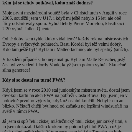
kým jsi se tehdy potkával, koho znáš dodnes?
Moje první mezinárodní soutěž byla v Christchurch v Anglii v roce
2005, soutěžil jsem v U17, i když mi ještě nebylo 15 let, ale obě
třídy odstartovaly spolu. Vyhrál tehdy Pierre Mortefon, klasifikaci
U20 vyhrál Julien Quentel.
Od té doby jsem tyhle kluky vídal téměř každý rok na mistrovstvích
Evropy a světových pohárech. Basti Kördel byl též velmi dobrý.
Kdo tam ještě byl? Byl tam i Matteo Iachino, ale byl špatný (smích).
V každém případě si ho nepamatuji. Byl tam Malte Reuscher, jistý
čas byl ve vedení i Jordy Vonk, když jsem potom vyhrál. Skutečně
silná generace!
Kdy si se dostal na turné PWA?
Když jsem se v roce 2010 stal juniorským mistrem světa, dostal jsem
divokou kartu na akci PWA na pobřeží Costa Brava. Byl jsem jen v
polovině prvního výjezdu, když už ostatní končili. Nebyl jsem ani
blízko. Někteří chtějí být hned od začátku nejlepšími windsurfaři na
světě v rámci PWA.
Já jsem si spíš řekl: získej mládežnický titul, získej juniorský titul, a
to jsem dokázal. Dalším krokem by potom byl titul PWA, což je
však velmi velký skok. V tom roce jsem jel i do Turecka, to byly