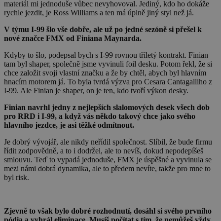
materiál mi jednoduše vůbec nevyhovoval. Jediný, kdo ho dokáže
rychle jezdit, je Ross Williams a ten má úplně jiný styl než já.
V týmu I-99 šlo vše dobře, ale už po jedné sezóně si přešel k
nové značce FMX od Finiana Maynarda.
Kdyby to šlo, podepsal bych s I-99 rovnou tříletý kontrakt. Finian
tam byl shaper, společně jsme vyvinuli foil desku. Potom řekl, že si
chce založit svoji vlastní značku a že by chtěl, abych byl hlavním
hnacím motorem já. To byla tvrdá výzva pro Cesara Cantagalliho z
I-99. Ale Finian je shaper, on je ten, kdo tvoří výkon desky.
Finian navrhl jedny z nejlepších slalomových desek všech dob
pro RRD i I-99, a když vás někdo takový chce jako svého
hlavního jezdce, je asi těžké odmítnout.
Je dobrý vývojář, ale nikdy neřídil společnost. Slíbil, že bude firmu
řídit zodpovědně, a to i dodržel, ale to nevíš, dokud nepodepíšeš
smlouvu. Teď to vypadá jednoduše, FMX je úspěšné a vyvinula se
mezi námi dobrá dynamika, ale to předem nevíte, takže pro mne to
byl risk.
Zjevně to však bylo dobré rozhodnutí, dosáhl si svého prvního
pódia a vyhrál eliminace. Musíš počítat s tím, že nemůžeš vždy