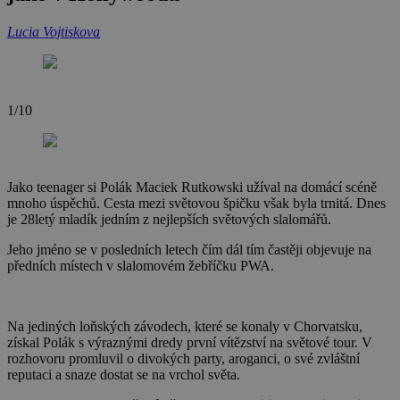
Lucia Vojtiskova
1/10
2
Jako teenager si Polák Maciek Rutkowski užíval na domácí scéně
mnoho úspěchů. Cesta mezi světovou špičku však byla trnitá. Dnes
je 28letý mladík jedním z nejlepších světových slalomářů.
Jeho jméno se v posledních letech čím dál tím častěji objevuje na
předních místech v slalomovém žebříčku PWA.
Na jediných loňských závodech, které se konaly v Chorvatsku,
získal Polák s výraznými dredy první vítězství na světové tour. V
rozhovoru promluvil o divokých party, aroganci, o své zvláštní
reputaci a snaze dostat se na vrchol světa.