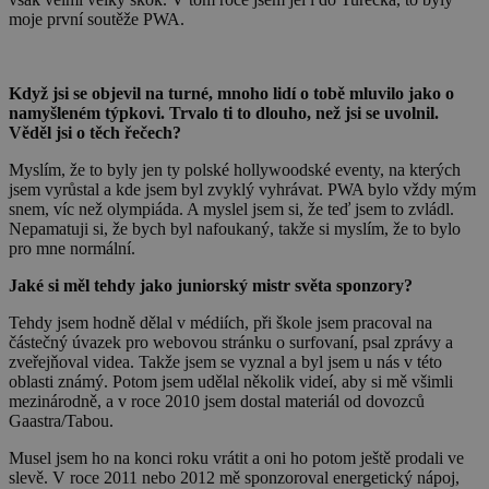
moje první soutěže PWA.
Když jsi se objevil na turné, mnoho lidí o tobě mluvilo jako o
namyšleném týpkovi. Trvalo ti to dlouho, než jsi se uvolnil.
Věděl jsi o těch řečech?
Myslím, že to byly jen ty polské hollywoodské eventy, na kterých
jsem vyrůstal a kde jsem byl zvyklý vyhrávat. PWA bylo vždy mým
snem, víc než olympiáda. A myslel jsem si, že teď jsem to zvládl.
Nepamatuji si, že bych byl nafoukaný, takže si myslím, že to bylo
pro mne normální.
Jaké si měl tehdy jako juniorský mistr světa sponzory?
Tehdy jsem hodně dělal v médiích, při škole jsem pracoval na
částečný úvazek pro webovou stránku o surfovaní, psal zprávy a
zveřejňoval videa. Takže jsem se vyznal a byl jsem u nás v této
oblasti známý. Potom jsem udělal několik videí, aby si mě všimli
mezinárodně, a v roce 2010 jsem dostal materiál od dovozců
Gaastra/Tabou.
Musel jsem ho na konci roku vrátit a oni ho potom ještě prodali ve
slevě. V roce 2011 nebo 2012 mě sponzoroval energetický nápoj,