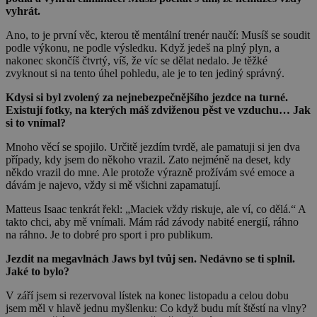
vyhrát.
Ano, to je první věc, kterou tě mentální trenér naučí: Musíš se soudit
podle výkonu, ne podle výsledku. Když jedeš na plný plyn, a
nakonec skončíš čtvrtý, víš, že víc se dělat nedalo. Je těžké
zvyknout si na tento úhel pohledu, ale je to ten jediný správný.
Kdysi si byl zvolený za nejnebezpečnějšího jezdce na turné.
Existují fotky, na kterých máš zdviženou pěst ve vzduchu… Jak
si to vnímal?
Mnoho věcí se spojilo. Určitě jezdím tvrdě, ale pamatuji si jen dva
případy, kdy jsem do někoho vrazil. Zato nejméně na deset, kdy
někdo vrazil do mne. Ale protože výrazně prožívám své emoce a
dávám je najevo, vždy si mě všichni zapamatují.
Matteus Isaac tenkrát řekl: „Maciek vždy riskuje, ale ví, co dělá.“ A
takto chci, aby mě vnímali. Mám rád závody nabité energií, ráhno
na ráhno. Je to dobré pro sport i pro publikum.
Jezdit na megavlnách Jaws byl tvůj sen. Nedávno se ti splnil.
Jaké to bylo?
V září jsem si rezervoval lístek na konec listopadu a celou dobu
jsem měl v hlavě jednu myšlenku: Co když budu mít štěstí na vlny?