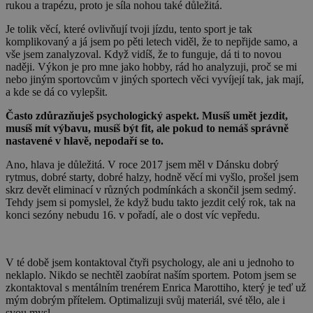
rukou a trapézu, proto je síla nohou také důležitá.
Je tolik věcí, které ovlivňují tvoji jízdu, tento sport je tak
komplikovaný a já jsem po pěti letech viděl, že to nepřijde samo, a
vše jsem zanalyzoval. Když vidíš, že to funguje, dá ti to novou
naději. Výkon je pro mne jako hobby, rád ho analyzuji, proč se mi
nebo jiným sportovcům v jiných sportech věci vyvíjejí tak, jak mají,
a kde se dá co vylepšit.
Často zdůrazňuješ psychologický aspekt. Musíš umět jezdit,
musíš mít výbavu, musíš být fit, ale pokud to nemáš správně
nastavené v hlavě, nepodaří se to.
Ano, hlava je důležitá. V roce 2017 jsem měl v Dánsku dobrý
rytmus, dobré starty, dobré halzy, hodně věcí mi vyšlo, prošel jsem
skrz devět eliminací v různých podmínkách a skončil jsem sedmý.
Tehdy jsem si pomyslel, že když budu takto jezdit celý rok, tak na
konci sezóny nebudu 16. v pořadí, ale o dost víc vepředu.
V té době jsem kontaktoval čtyři psychology, ale ani u jednoho to
neklaplo. Nikdo se nechtěl zaobírat naším sportem. Potom jsem se
zkontaktoval s mentálním trenérem Enrica Marottiho, který je teď už
mým dobrým přítelem. Optimalizuji svůj materiál, své tělo, ale i
svou mysl.