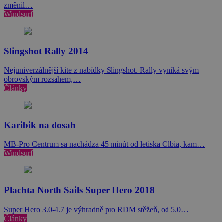
změnil…
Windsurf
Slingshot Rally 2014
Nejuniverzálnější kite z nabídky Slingshot. Rally vyniká svým
obrovským rozsahem,…
Články
Karibik na dosah
MB-Pro Centrum sa nachádza 45 minút od letiska Olbia, kam…
Windsurf
Plachta North Sails Super Hero 2018
Super Hero 3.0-4.7 je výhradně pro RDM stěžeň, od 5.0…
Články