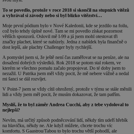
To se povedlo, protože v roce 2018 si skončil na stupních vítězů
a vyhrával si závody nebo si byl blízko vítězství…
Moje první pódium bylo v Nové Kaledonii, kde se jezdilo na foilu,
což bylo tehdy úplně nové. Tam se mi povedlo získat pozornost
větších sponzorů. Oslovil mě I-99 a já jsem mohl otestovat tři
značky plachet, které se nabízely. Jedna z nabídek byla finančně o
dost lepší, ale plachty Challenger byly rychlejší.
A pomyslel jsem si, že ještě není čas zaměřovat se na peníze, ale na
dosažení dobrých výsledků. Rok 2018 se potom stal rokem, ve
kterém se všechno pomalu začalo propojovat. Do té doby jsem to
nezažil. U Patrika jsem měl vždy pocit, že mě nebere vážně a nedal
mi šanci se dál rozvíjet.
V Point-7 jsem se vždy cítil ohrožený, protože v týmu se stále měnili
lidi a vždy jsem měl pocit, že musím dokazovat, že tam patřím.
Myslíš, že to byl záměr Andrea Cucchi, aby z tebe vydoloval to
nejlepší?
Nevím, má určitý způsob podněcování lidí, někdy tím udeří hřebík
na hlavičku, někdy ne. Ale když můžete, chcete trochu víc
komfortu. S Gaastrou/Tabou to bylo trochu větší pohodlí, ale