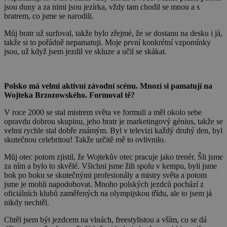
jsou duny a za nimi jsou jezírka, vždy tam chodil se mnou a s
bratrem, co jsme se narodili.
Můj bratr už surfoval, takže bylo zřejmé, že se dostanu na desku i já,
takže si to pořádně nepamatuji. Moje první konkrétní vzpomínky
jsou, už když jsem jezdil ve skluze a učil se skákat.
Polsko má velmi aktivní závodní scénu. Mnozí si pamatují na
Wojteka Brzozowského. Formoval tě?
V roce 2000 se stal mistrem světa ve formuli a měl okolo sebe
opravdu dobrou skupinu, jeho bratr je marketingový génius, takže se
velmi rychle stal dobře známým. Byl v televizi každý druhý den, byl
skutečnou celebritou! Takže určitě mě to ovlivnilo.
Můj otec potom zjistil, že Wojtekův otec pracuje jako trenér. Šli jsme
za ním a bylo to skvělé. Všichni jsme žili spolu v kempu, byli jsme
bok po boku se skutečnými profesionály a mistry světa a potom
jsme je mohli napodobovat. Mnoho polských jezdců pochází z
oficiálních klubů zaměřených na olympijskou třídu, ale to jsem já
nikdy nechtěl.
Chtěl jsem být jezdcem na vlnách, freestylistou a vším, co se dá