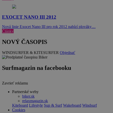
EXOCET NANO III 2012
Nová linie Exocet Nano III pro rok 2012 nabízí plováky…
Články
NOVÝ ČASOPIS
WINDSURFER & KITESURFER
Objednať
Surfmagazin na facebooku
Zavrieť reklamu
Partnerské weby
biker.sk
relaxmagazin.sk
Kiteboard
Lifestyle
Sup & Surf
Wakeboard
Windsurf
Cookies