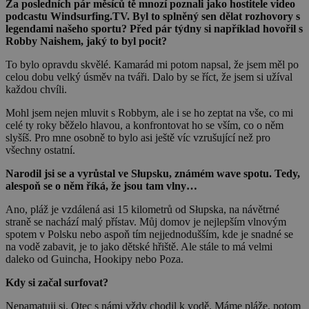
Za posledních pár měsíců tě mnozí poznali jako hostitele video
podcastu Windsurfing.TV. Byl to splněný sen dělat rozhovory s
legendami našeho sportu? Před pár týdny si například hovořil s
Robby Naishem, jaký to byl pocit?
To bylo opravdu skvělé. Kamarád mi potom napsal, že jsem měl po
celou dobu velký úsměv na tváři. Dalo by se říct, že jsem si užíval
každou chvíli.
Mohl jsem nejen mluvit s Robbym, ale i se ho zeptat na vše, co mi
celé ty roky běželo hlavou, a konfrontovat ho se vším, co o něm
slyšíš. Pro mne osobně to bylo asi ještě víc vzrušující než pro
všechny ostatní.
Narodil jsi se a vyrůstal ve Słupsku, známém wave spotu. Tedy,
alespoň se o něm říká, že jsou tam vlny…
Ano, pláž je vzdálená asi 15 kilometrů od Słupska, na návětrné
straně se nachází malý přístav. Můj domov je nejlepším vlnovým
spotem v Polsku nebo aspoň tím nejjednodušším, kde je snadné se
na vodě zabavit, je to jako dětské hřiště. Ale stále to má velmi
daleko od Guincha, Hookipy nebo Poza.
Kdy si začal surfovat?
Nepamatuji si. Otec s námi vždy chodil k vodě. Máme pláže, potom