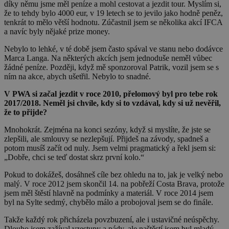
díky němu jsme měl peníze a mohl cestovat a jezdit tour. Myslím si,
že to tehdy bylo 4000 eur, v 19 letech se to jevilo jako hodně peněz,
tenkrát to mělo větší hodnotu. Zúčastnil jsem se několika akcí IFCA
a navíc byly nějaké prize money.
Nebylo to lehké, v té době jsem často spával ve stanu nebo dodávce
Marca Langa. Na některých akcích jsem jednoduše neměl vůbec
žádné peníze. Později, když mě sponzoroval Patrik, vozil jsem se s
ním na akce, abych ušetřil. Nebylo to snadné.
V PWA si začal jezdit v roce 2010, přelomový byl pro tebe rok
2017/2018. Neměl jsi chvíle, kdy si to vzdával, kdy si už nevěřil,
že to přijde?
Mnohokrát. Zejména na konci sezóny, když si myslíte, že jste se
zlepšili, ale smlouvy se nezlepšují. Přijdeš na závody, spadneš a
potom musíš začít od nuly. Jsem velmi pragmatický a řekl jsem si:
„Dobře, chci se teď dostat skrz první kolo.“
Pokud to dokážeš, dosáhneš cíle bez ohledu na to, jak je velký nebo
malý. V roce 2012 jsem skončil 14. na pobřeží Costa Brava, protože
jsem měl štěstí hlavně na podmínky a materiál. V roce 2014 jsem
byl na Sylte sedmý, chybělo málo a probojoval jsem se do finále.
Takže každý rok přicházela povzbuzení, ale i ustavičné neúspěchy.
Dlouho jsem zažíval vzestupy a pády, ale naštěstí jsem byl mladý,