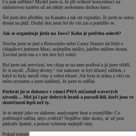
Co pak udělám? Myslel jsem si, že při veškeré koncentraci na
slalomovou kariéru už asi nikdy nedostanu druhou šanci.
Šel jsem den předtím, na Kanahu a tak mi vyprahlo, že jsem se sotva
dostal na pláž. Druhý den jsem šel do vln zas a podařilo se.
Jak se organizuje jízda na Jaws? Koho je potřeba oslovit?
Trochu jsem se ptal a Brawzinho nebo Casey Hauser mi řekli o
chlapíkovi jménem Maxi, nejlepším strážci, jakého můžete dostat.
Zavolal jsem mu a v ten den byl volný.
Byl jsem tak nervózní, ten chlap se na mne podíval a já jsem věděl,
že si myslí: „Ňákej divnej.“ Ale nakonec to byl úžasný zážitek, i
když to byly menší vlny a velmi trhané. Ale byla to jedna z věcí na
mém seznamu a jsem nadšený, že jsem to udělal.
Párkrát jsi se dokonce v rámci PWA zúčastnil wavových
závodů… Mel jsi i pár dobrých heatů a porazil lidi, kteří jsou ve
skutečnosti lepší než ty.
Je to stejné jako ve slalomu: analyzujete heat a rozmýšlíte: Co
potřebuješ udělat, abys zvítězil? Nejdříve dáte skoky, ať už jsou
jakkoliv špatné, a potom vyberete nejlepší vlny.
Pokud potom stihnete ještě nějaký trik, tím lépe. Věřte tomu, že i