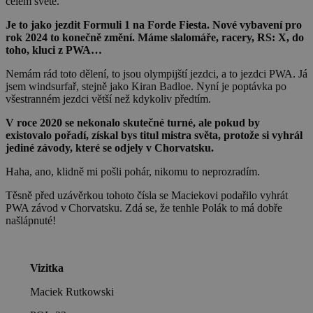
celém světě.
Je to jako jezdit Formuli 1 na Forde Fiesta. Nové vybavení pro
rok 2024 to konečně změní. Máme slalomáře, racery, RS: X, do
toho, kluci z PWA…
Nemám rád toto dělení, to jsou olympijští jezdci, a to jezdci PWA. Já
jsem windsurfař, stejně jako Kiran Badloe. Nyní je poptávka po
všestranném jezdci větší než kdykoliv předtím.
V roce 2020 se nekonalo skutečné turné, ale pokud by
existovalo pořadí, získal bys titul mistra světa, protože si vyhrál
jediné závody, které se odjely v Chorvatsku.
Haha, ano, klidně mi pošli pohár, nikomu to neprozradím.
Těsně před uzávěrkou tohoto čísla se Maciekovi podařilo vyhrát
PWA závod v Chorvatsku. Zdá se, že tenhle Polák to má dobře
našlápnuté!
Vizitka
Maciek Rutkowski