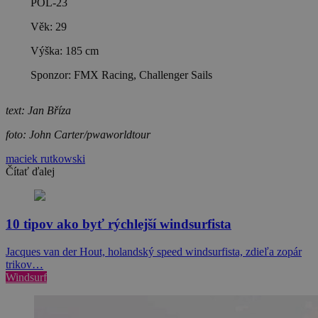
POL-23
Věk: 29
Výška: 185 cm
Sponzor: FMX Racing, Challenger Sails
text: Jan Bříza
foto: John Carter/pwaworldtour
maciek rutkowski
Čítať ďalej
10 tipov ako byť rýchlejší windsurfista
Jacques van der Hout, holandský speed windsurfista, zdieľa zopár
trikov…
Windsurf