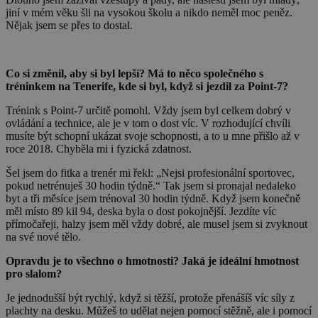
jiní v mém věku šli na vysokou školu a nikdo neměl moc peněz.
Nějak jsem se přes to dostal.
Co si změnil, aby si byl lepší? Má to něco společného s
tréninkem na Tenerife, kde si byl, když si jezdil za Point-7?
Trénink s Point-7 určitě pomohl. Vždy jsem byl celkem dobrý v
ovládání a technice, ale je v tom o dost víc. V rozhodující chvíli
musíte být schopní ukázat svoje schopnosti, a to u mne přišlo až v
roce 2018. Chyběla mi i fyzická zdatnost.
Šel jsem do fitka a trenér mi řekl: „Nejsi profesionální sportovec,
pokud netrénuješ 30 hodin týdně.“ Tak jsem si pronajal nedaleko
byt a tři měsíce jsem trénoval 30 hodin týdně. Když jsem konečně
měl místo 89 kil 94, deska byla o dost pokojnější. Jezdíte víc
přímočařeji, halzy jsem měl vždy dobré, ale musel jsem si zvyknout
na své nové tělo.
Opravdu je to všechno o hmotnosti? Jaká je ideální hmotnost
pro slalom?
Je jednodušší být rychlý, když si těžší, protože přenášíš víc síly z
plachty na desku. Můžeš to udělat nejen pomocí stěžně, ale i pomocí