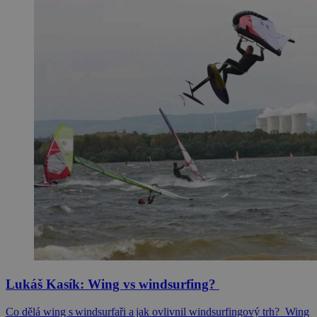
Lukáš Kasík: Wing vs windsurfing?
Co dělá wing s windsurfaři a jak ovlivnil windsurfingový trh? Wing