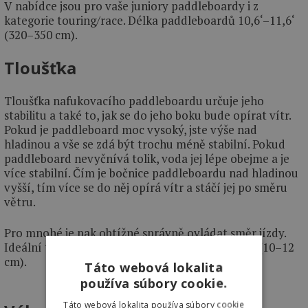
V nabídce jsou pro vaše juniory paddleboardy i z
kategorie touring/race. Délka paddleboardů 10,6‘–11,6‘
(320–350 cm).
Tloušťka
Tloušťka nafukovacího paddleboardu určuje jeho
stabilitu a také to, jak se do jeho boku bude opírat vítr.
Pokud je paddleboard moc vysoký, jste výše nad
hladinou a vše se zdá být trochu méně stabilní. Pokud
paddleboard nevyčnívá tolik, voda jej lépe obejme a je
více stabilní. Čím je bočnice paddleboardu nad hladinou
vyšší, tím více se do něj opírá vítr a stáčí jej po směru
větru.
Pro mnohé je pak obtížné správně ovládat směr jízdy.
Ideální tloušťka paddleboardu pro děti je 4‘‘–6‘‘ (10–12
cm).
Táto webová lokalita
používa súbory cookie.
Táto webová lokalita používa súbory cookie