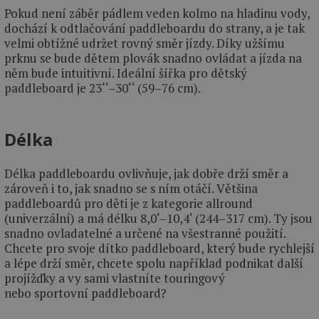
Pokud není záběr pádlem veden kolmo na hladinu vody,
dochází k odtlačování paddleboardu do strany, a je tak
velmi obtížné udržet rovný směr jízdy. Díky užšímu
prknu se bude dětem plovák snadno ovládat a jízda na
něm bude intuitivní. Ideální šířka pro dětský
paddleboard je 23‘‘–30‘‘ (59–76 cm).
Délka
Délka paddleboardu ovlivňuje, jak dobře drží směr a
zároveň i to, jak snadno se s ním otáčí. Většina
paddleboardů pro děti je z kategorie allround
(univerzální) a má délku 8,0‘–10,4‘ (244–317 cm). Ty jsou
snadno ovladatelné a určené na všestranné použití.
Chcete pro svoje dítko paddleboard, který bude rychlejší
a lépe drží směr, chcete spolu například podnikat další
projížďky a vy sami vlastníte touringový
nebo sportovní paddleboard?