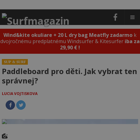
Wind&kite okuliare + 20 L dry bag Meatfly zadarmo
k
dvojročnému predplatnému Windsurfer & Kitesurfer
iba za
29,90 € !
SUP & SURF
Paddleboard pro děti. Jak vybrat ten
správnej?
LUCIA VOJTISKOVA