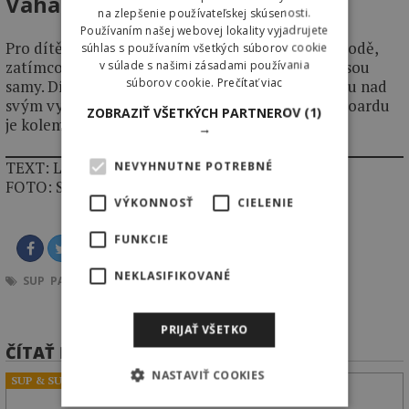
Váha
na zlepšenie používateľskej skúsenosti.
Používaním našej webovej lokality vyjadrujete
Pro dítě je těžké odnést dospělý paddleboard k vodě,
súhlas s používaním všetkých súborov cookie
zatímco lehký dětský paddleboard si hravě odnesou
v súlade s našimi zásadami používania
súborov cookie.
Prečítať viac
samy. Díky nízké váze plováku mají větší kontrolu nad
svým vybavením. Ideální váha dětského paddleboardu
ZOBRAZIŤ VŠETKÝCH PARTNEROV
(1)
je kolem 5–7 kg.
→
TEXT: LIBOR SAMEK
NEVYHNUTNE POTREBNÉ
FOTO: SNOWBOARDEL, Archív Surfmagazin
VÝKONNOSŤ
CIELENIE
FUNKCIE
NEKLASIFIKOVANÉ
SUP
PADDLEBOARD
DETI
PADDLE
PRIJAŤ VŠETKO
ČÍTAŤ ĎALEJ
NASTAVIŤ COOKIES
SUP & SURF