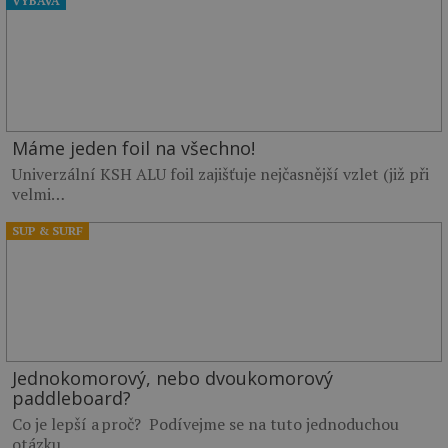
VÝBAVA
Máme jeden foil na všechno!
Univerzální KSH ALU foil zajišťuje nejčasnější vzlet (již při
velmi…
SUP & SURF
Jednokomorový, nebo dvoukomorový
paddleboard?
Co je lepší a proč? Podívejme se na tuto jednoduchou
otázku…