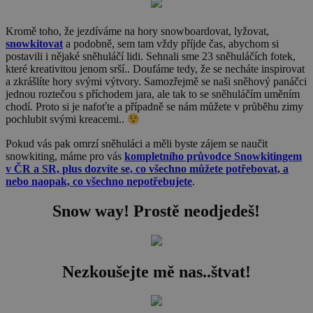
Kromě toho, že jezdíváme na hory snowboardovat, lyžovat,
snowkitovat
a podobně, sem tam vždy příjde čas, abychom si
postavili i nějaké sněhuláčí lidi. Sehnali sme 23 sněhuláčích fotek,
které kreativitou jenom srší.. Doufáme tedy, že se necháte inspirovat
a zkrášlíte hory svými výtvory. Samozřejmě se naši sněhový panáčci
jednou roztečou s příchodem jara, ale tak to se sněhuláčím uměním
chodí. Proto si je nafoťte a případně se nám můžete v průběhu zimy
pochlubit svými kreacemi..
Pokud vás pak omrzí sněhuláci a měli byste zájem se naučit
snowkiting, máme pro vás
kompletního průvodce Snowkitingem
v ČR a SR, plus dozvíte se, co všechno můžete potřebovat, a
nebo naopak, co všechno nepotřebujete
.
Snow way! Prostě neodjedeš!
Nezkoušejte mě nas..štvat!