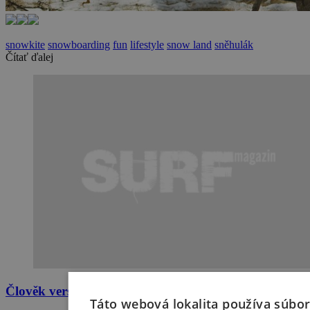
snowkite
snowboarding
fun
lifestyle
snow land
sněhulák
Čítať ďalej
Člověk versus Žralok
Táto webová lokalita používa súbor