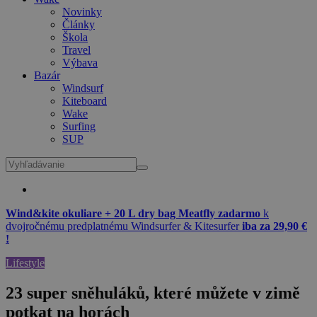
Novinky
Články
Škola
Travel
Výbava
Bazár
Windsurf
Kiteboard
Wake
Surfing
SUP
Wind&kite okuliare + 20 L dry bag Meatfly zadarmo
k
dvojročnému predplatnému Windsurfer & Kitesurfer
iba za 29,90 €
!
Lifestyle
23 super sněhuláků, které můžete v zimě
potkat na horách