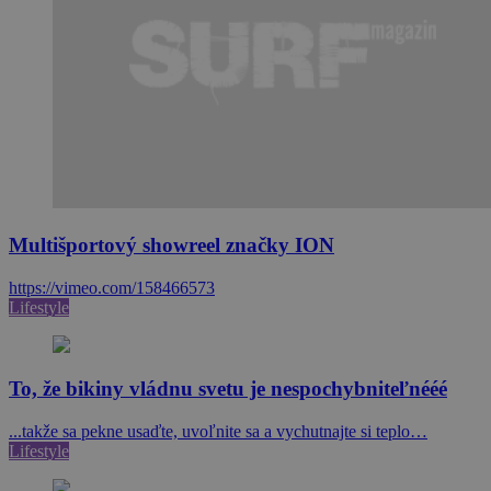
Multišportový showreel značky ION
https://vimeo.com/158466573
Lifestyle
To, že bikiny vládnu svetu je nespochybniteľnééé
...takže sa pekne usaďte, uvoľnite sa a vychutnajte si teplo…
Lifestyle