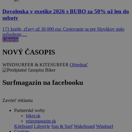
Dovolenka v exotike 2026 s BUBO za 50% už len do
soboty
171 krajín, zľavy až 36 000 eur. Cestovanie sa pre Slovákov stalo
spôsobom,…
Lifestyle
NOVÝ ČASOPIS
WINDSURFER & KITESURFER
Objednať
Surfmagazin na facebooku
Zavrieť reklamu
Partnerské weby
biker.sk
relaxmagazin.sk
Kiteboard
Lifestyle
Sup & Surf
Wakeboard
Windsurf
Cookies