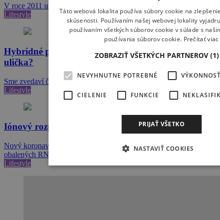
V roce 2011 umřelo 12 lidí na následky útoku žraloka!…
Táto webová lokalita používa súbory cookie na zlepšenie
Lifestyle
skúsenosti. Používaním našej webovej lokality vyjadru
používaním všetkých súborov cookie v súlade s naš
používania súborov cookie.
Prečítať viac
Hybridné paddleboardy…budúcnosť, alebo slepá
ZOBRAZIŤ VŠETKÝCH PARTNEROV
(1
ulička?
NEVYHNUTNE POTREBNÉ
VÝKONNOS
Sme zvedaví či sa takéto dosky na trhu uchytia :)...vyzerá…
Lifestyle
CIELENIE
FUNKCIE
NEKLASIFI
PRIJAŤ VŠETKO
Iónový rozprašovač vyženie koronavírus
Nový koronavírus (SARS-CoV-2) je typickým predstaviteľom
NASTAVIŤ COOKIES
obalených RNA vírusov a…
Lifestyle