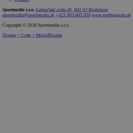
Sportmedia s.r.o.
Lamačská cesta 45, 841 03 Bratislava
sportmedia@sportmedia.sk
+421 903 805 059
www.surfmagazin.sk
Copyright © 2026 Sportmedia s.r.o.
Design + Code = MichalRusina