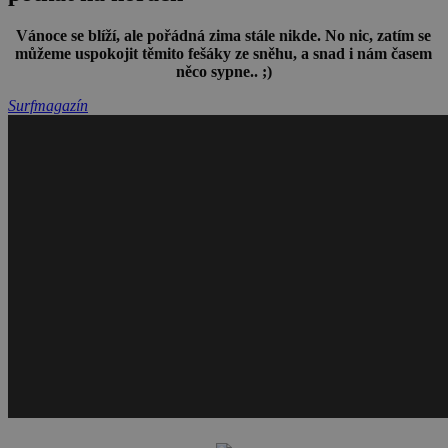
Vánoce se blíží, ale pořádná zima stále nikde. No nic, zatím se
můžeme uspokojit těmito fešáky ze sněhu, a snad i nám časem
něco sypne.. ;)
Surfmagazín