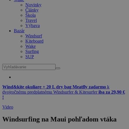
Novinky
Články
Škola
Travel
Výbava
Bazár
Windsurf
Kiteboard
Wake
Surfing
SUP
Wind&kite okuliare + 20 L dry bag Meatfly zadarmo
k
dvojročnému predplatnému Windsurfer & Kitesurfer
iba za 29,90 €
!
Video
Windsurfing na Maui pohľadom vtáka