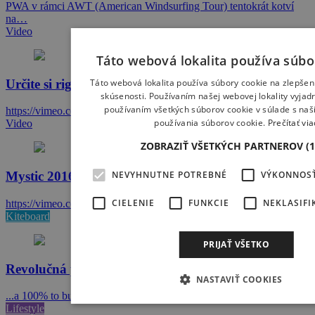
PWA v rámci AWT (American Windsurfing Tour) tentokrát kotví
na…
Video
Táto webová lokalita používa súbo
Určite si riguješ plachtu správne?!
Táto webová lokalita používa súbory cookie na zlepšen
skúsenosti. Používaním našej webovej lokality vyjadr
používaním všetkých súborov cookie v súlade s na
https://vimeo.com/145451167
používania súborov cookie.
Prečítať via
Video
ZOBRAZIŤ VŠETKÝCH PARTNEROV
(
NEVYHNUTNE POTREBNÉ
VÝKONNOS
Mystic 2016
CIELENIE
FUNKCIE
NEKLASIFI
https://vimeo.com/155523064
Kiteboard
PRIJAŤ VŠETKO
Revolučná plachta na SUP
NASTAVIŤ COOKIES
...a 100% to bude lacná, prípadne UROB SI SÁM aktivitka.…
Lifestyle