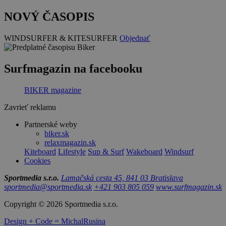
NOVÝ ČASOPIS
WINDSURFER & KITESURFER
Objednať
Surfmagazin na facebooku
BIKER magazine
Zavrieť reklamu
Partnerské weby
biker.sk
relaxmagazin.sk
Kiteboard
Lifestyle
Sup & Surf
Wakeboard
Windsurf
Cookies
Sportmedia s.r.o.
Lamačská cesta 45, 841 03 Bratislava
sportmedia@sportmedia.sk
+421 903 805 059
www.surfmagazin.sk
Copyright © 2026 Sportmedia s.r.o.
Design + Code = MichalRusina