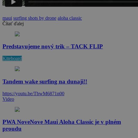
maui
surfing shots by drone
aloha classic
Čítať ďalej
Predstavujeme nový trik – TACK FLIP
Kiteboard
Tandem wake surfing na dunaji!!
https://youtu.be/TbwM6871n00
Video
PWA NoveNove Maui Aloha Classic je v plném
proudu