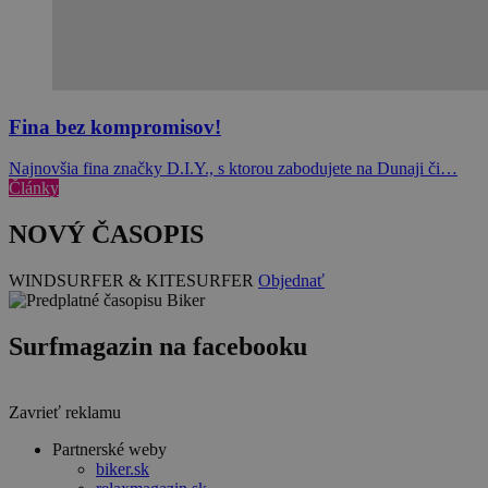
Fina bez kompromisov!
Najnovšia fina značky D.I.Y., s ktorou zabodujete na Dunaji či…
Články
NOVÝ ČASOPIS
WINDSURFER & KITESURFER
Objednať
Surfmagazin na facebooku
Zavrieť reklamu
Partnerské weby
biker.sk