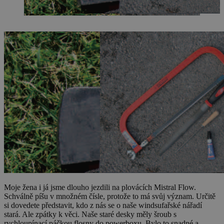
Moje žena i já jsme dlouho jezdili na plovácích Mistral Flow.
Schválně píšu v množném čísle, protože to má svůj význam. Určitě
si dovedete představit, kdo z nás se o naše windsufařské nářadí
stará. Ale zpátky k věci. Naše staré desky měly šroub s
rychloupínací páčkou flosny do powerboxu. Bylo to snadné a