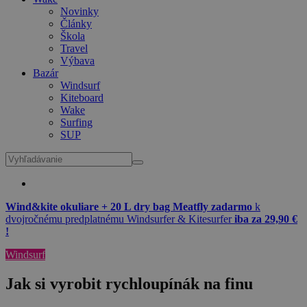
Novinky
Články
Škola
Travel
Výbava
Bazár
Windsurf
Kiteboard
Wake
Surfing
SUP
Wind&kite okuliare + 20 L dry bag Meatfly zadarmo
k
dvojročnému predplatnému Windsurfer & Kitesurfer
iba za 29,90 €
!
Windsurf
Jak si vyrobit rychloupínák na finu