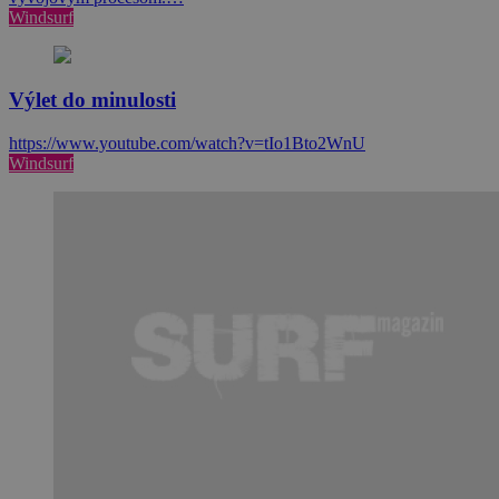
Windsurf
Výlet do minulosti
https://www.youtube.com/watch?v=tIo1Bto2WnU
Windsurf