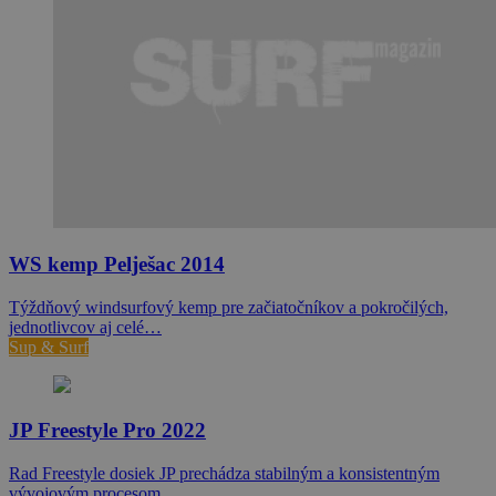
WS kemp Pelješac 2014
Týždňový windsurfový kemp pre začiatočníkov a pokročilých,
jednotlivcov aj celé…
Sup & Surf
JP Freestyle Pro 2022
Rad Freestyle dosiek JP prechádza stabilným a konsistentným
vývojovým procesom.…