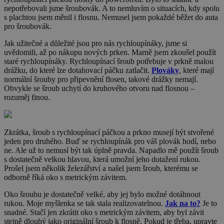
nepotřebovali jsme šroubovák. A to nemluvím o situacích, kdy spolu
s plachtou jsem měnil i flosnu. Nemusel jsem pokaždé běžet do auta
pro šroubovák.
Jak užitečné a důležité jsou pro nás rychloupínáky, jsme si
uvědomili, až po nákupu nových prken. Marně jsem zkoušel použít
staré rychloupínáky. Rychloupínací šroub potřebuje v prkně malou
drážku, do které lze dotahovací páčku zatlačit.
Plováky
, které mají
normální šrouby pro připevnění flosen, takové drážky nemají.
Obvykle se šroub uchytí do kruhového otvoru nad flosnou –
rozuměj finou.
Zkrátka, šroub s rychloupínací páčkou a prkno musejí být stvořené
jeden pro druhého. Buď se rychloupínák pro váš plovák hodí, nebo
ne. Ale už to nemusí být tak úplně pravda. Napadlo mě použít šroub
s dostatečně velkou hlavou, která umožní jeho dotažení rukou.
Prošel jsem několik železářství a našel jsem šroub, kterému se
odborně říká oko s metrickým závitem.
Oko šroubu je dostatečně velké, aby jej bylo možné dotáhnout
rukou. Moje myšlenka se tak stala realizovatelnou.
Jak na to?
Je to
snadné. Stačí jen zkrátit oko s metrickým závitem, aby byl závit
stejně dlouhý jako originální šroub k flosně. Pokud je třeba, upravte