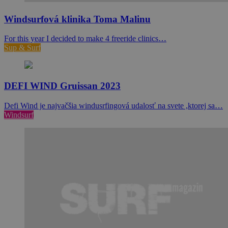
Windsurfová klinika Toma Malinu
For this year I decided to make 4 freeride clinics…
Sup & Surf
DEFI WIND Gruissan 2023
Defi Wind je najvačšia windusrfingová udalosť na svete ,ktorej sa…
Windsurf