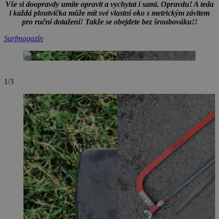
Vše si doopravdy umíte opravit a vychytat i sami. Opravdu! A teda
i každá ploutvička může mít své vlastní oko s metrickým
závitem
pro ruční dotažení! Takže se obejdete bez šroubováku!!
Surfmagazín
1/3
2