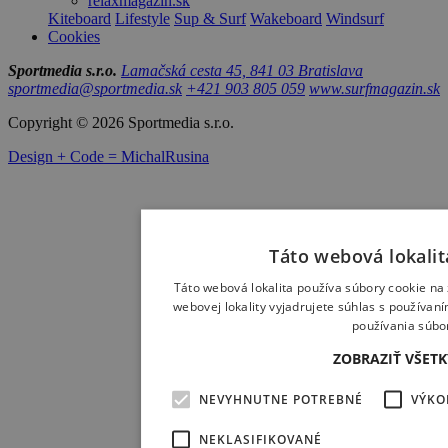
relaxmagazin.sk
Kiteboard
Lifestyle
Sup & Surf
Wakeboard
Windsurf
Cookies
Sportmedia s.r.o.
Lamačská cesta 45, 841 03 Bratislava
sportmedia@sportmedia.sk
+421 903 805 059
www.surfmagazin.sk
Copyright © 2026 Sportmedia s.r.o.
Design + Code = MichalRusina
Táto webová lokalit
Táto webová lokalita používa súbory cookie na 
webovej lokality vyjadrujete súhlas s používan
používania súbo
ZOBRAZIŤ VŠET
NEVYHNUTNE POTREBNÉ
VÝKO
NEKLASIFIKOVANÉ