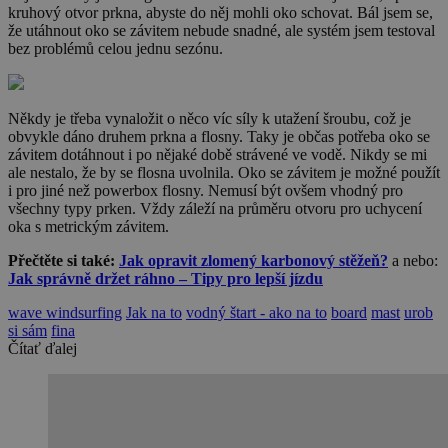
kruhový otvor prkna, abyste do něj mohli oko schovat. Bál jsem se,
že utáhnout oko se závitem nebude snadné, ale systém jsem testoval
bez problémů celou jednu sezónu.
Někdy je třeba vynaložit o něco víc síly k utažení šroubu, což je
obvykle dáno druhem prkna a flosny. Taky je občas potřeba oko se
závitem dotáhnout i po nějaké době strávené ve vodě. Nikdy se mi
ale nestalo, že by se flosna uvolnila. Oko se závitem je možné použít
i pro jiné než powerbox flosny. Nemusí být ovšem vhodný pro
všechny typy prken. Vždy záleží na průměru otvoru pro uchycení
oka s metrickým závitem.
Přečtěte si také:
Jak opravit zlomený karbonový stěžeň?
a nebo:
Jak správně držet ráhno – Tipy pro lepší jízdu
wave windsurfing
Jak na to
vodný štart - ako na to
board
mast
urob
si sám
fina
Čítať ďalej