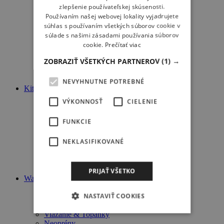
zlepšenie používateľskej skúsenosti.
Dosky
Používaním našej webovej lokality vyjadrujete
Plachty
Sťažne
súhlas s používaním všetkých súborov cookie v
Rahná
súlade s našimi zásadami používania súborov
Nástavce
cookie.
Prečítať viac
Neoprény
ZOBRAZIŤ VŠETKÝCH PARTNEROV
(1) →
Trapézy
Vesty
Ostatné
NEVYHNUTNE POTREBNÉ
Kiteboard
Komplet
VÝKONNOSŤ
CIELENIE
Dosky
Kity
FUNKCIE
Neoprény
Trapézy
NEKLASIFIKOVANÉ
Vesty
Ostatné
Kitebuggy
Landkite
PRIJAŤ VŠETKO
Wake
Komplet
NASTAVIŤ COOKIES
Wakeboard
Wakeskate
Viazanie & Topánky
Neoprény