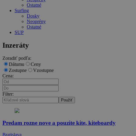
Ostatné
Surfing
Dosky
Neoprény
Ostatné
SUP
Inzeráty
Zoradiť podľa:
Dátumu
Ceny
Zostupne
Vzostupne
Cena:
Filter:
Použiť
Predam rozne nove a pouzite kite, kiteboardy
Bratislava