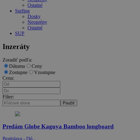
Ostatné
Surfing
Dosky
Neoprény
Ostatné
SUP
Inzeráty
Zoradiť podľa:
Dátumu
Ceny
Zostupne
Vzostupne
Cena:
Filter:
Použiť
Predám Globe Kaguya Bamboo longboard
Bratislava - Dú...