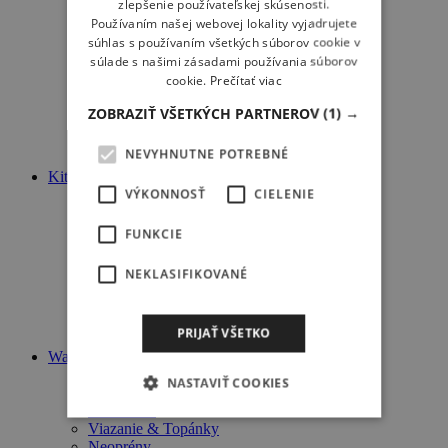
zlepšenie používateľskej skúsenosti.
Dosky
Používaním našej webovej lokality vyjadrujete
Plachty
súhlas s používaním všetkých súborov cookie v
Sťažne
súlade s našimi zásadami používania súborov
Rahná
cookie.
Prečítať viac
Nástavce
Neoprény
ZOBRAZIŤ VŠETKÝCH PARTNEROV
(1) →
Trapézy
Vesty
NEVYHNUTNE POTREBNÉ
Ostatné
Kiteboard
VÝKONNOSŤ
CIELENIE
Komplet
Dosky
Kity
FUNKCIE
Neoprény
Trapézy
NEKLASIFIKOVANÉ
Vesty
Ostatné
Kitebuggy
PRIJAŤ VŠETKO
Landkite
Wake
Komplet
NASTAVIŤ COOKIES
Wakeboard
Wakeskate
Viazanie & Topánky
Neoprény