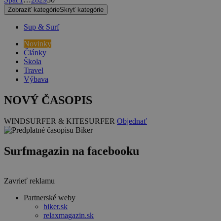
Zobraziť kategórie
Skryť kategórie
Sup & Surf
Novinky
Články
Škola
Travel
Výbava
NOVÝ ČASOPIS
WINDSURFER & KITESURFER
Objednať
Surfmagazin na facebooku
Zavrieť reklamu
Partnerské weby
biker.sk
relaxmagazin.sk