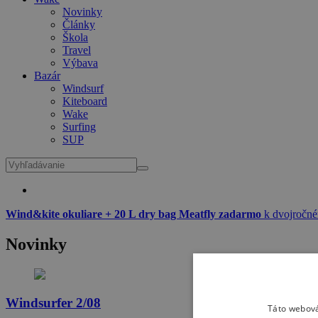
Novinky
Články
Škola
Travel
Výbava
Bazár
Windsurf
Kiteboard
Wake
Surfing
SUP
Wind&kite okuliare + 20 L dry bag Meatfly zadarmo
k dvojročné
Novinky
Windsurfer 2/08
Táto webová