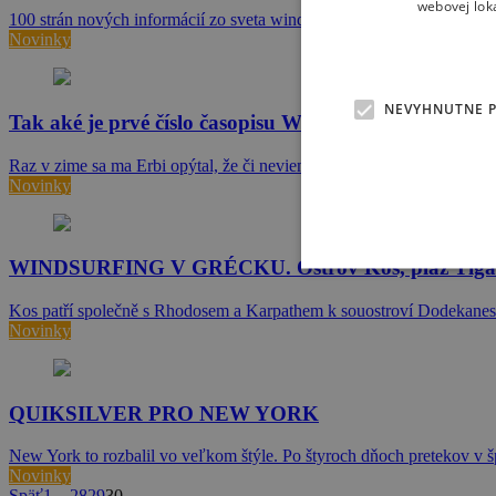
webovej lok
100 strán nových informácií zo sveta windsurfingu, rozhovorov, tipov 
Novinky
NEVYHNUTNE 
Tak aké je prvé číslo časopisu Windsurfer 1/08?
Raz v zime sa ma Erbi opýtal, že či neviem niečo o novom pripravo
Novinky
WINDSURFING V GRÉCKU. Ostrov Kos, pláž Tiga
Kos patří společně s Rhodosem a Karpathem k souostroví Dodekaneso
Novinky
QUIKSILVER PRO NEW YORK
New York to rozbalil vo veľkom štýle. Po štyroch dňoch pretekov v 
Novinky
Späť
1
…
28
29
30