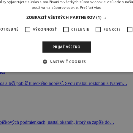
ality vyjadrujete súhlas s používaním všetkých súborov cookie v súlade s naš
na windsurf spoty...v upravenej a ešte lepšej grafike je tu iba…
používania súborov cookie.
Prečítať viac
ZOBRAZIŤ VŠETKÝCH PARTNEROV
(1) →
POTREBNÉ
VÝKONNOSŤ
CIELENIE
FUNKCIE
vanom časopise, ktorý by mal byť výhradne…
PRIJAŤ VŠETKO
NASTAVIŤ COOKIES
ki
s a leží poblíž tureckého pobřeží. Svou malou rozlohou a tvarem…
špičkových podmienkach, nastal okamih, ktorý sa zapíše do…