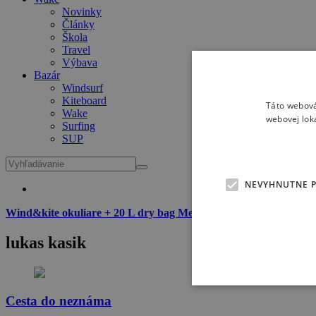
Novinky
Články
Škola
Travel
Výbava
Bazár
Windsurf
Kiteboard
Táto webová
Wake
webovej lok
Surfing
SUP
NEVYHNUTNE 
Wind&kite okuliare + 20 L dry bag Meatfly zadarmo
k dvojročné
lukas kasik
Cesta do neznáma