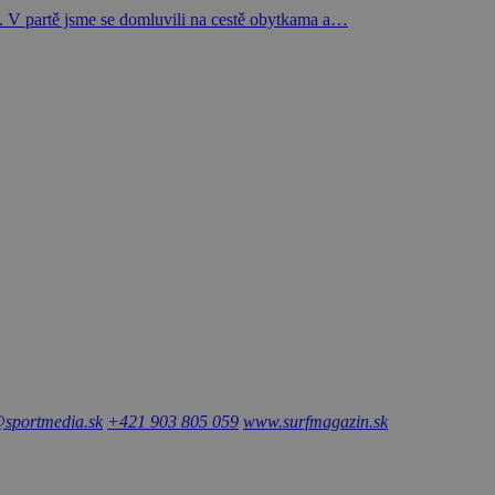
o. V partě jsme se domluvili na cestě obytkama a…
sportmedia.sk
+421 903 805 059
www.surfmagazin.sk