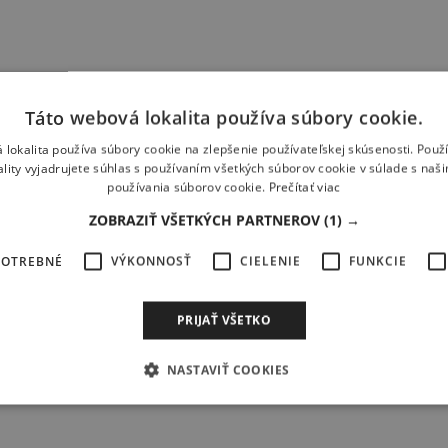
Táto webová lokalita používa súbory cookie.
 lokalita používa súbory cookie na zlepšenie používateľskej skúsenosti. Použ
ality vyjadrujete súhlas s používaním všetkých súborov cookie v súlade s naš
používania súborov cookie.
Prečítať viac
ZOBRAZIŤ VŠETKÝCH PARTNEROV
(1) →
POTREBNÉ
VÝKONNOSŤ
CIELENIE
FUNKCIE
mu predplatnému Windsurfer & Kitesurfer
iba za 29,90 € !
PRIJAŤ VŠETKO
NASTAVIŤ COOKIES