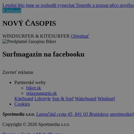
Letošní léto jsme se rozhodli vynechat Tenerife a poznat něco novéh
Kiteboard
NOVÝ ČASOPIS
WINDSURFER & KITESURFER
Objednať
Surfmagazin na facebooku
Zavrieť reklamu
Partnerské weby
biker.sk
relaxmagazin.sk
Kiteboard
Lifestyle
Sup & Surf
Wakeboard
Windsurf
Cookies
Sportmedia s.r.o.
Lamačská cesta 45, 841 03 Bratislava
sportmedia@
Copyright © 2026 Sportmedia s.r.o.