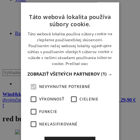
Novinky
Články
Táto webová lokalita používa
Škola
Travel
súbory cookie.
Výbava
Bazár
Táto webová lokalita používa súbory cookie na
Windsurf
zlepšenie používateľskej skúsenosti.
Kiteboard
Používaním našej webovej lokality vyjadrujete
Wake
súhlas s používaním všetkých súborov cookie v
Surfing
súlade s našimi zásadami používania súborov
SUP
cookie.
Prečítať viac
ZOBRAZIŤ VŠETKÝCH PARTNEROV
(1) →
NEVYHNUTNE POTREBNÉ
Wind&kite okuliare + 20 L dry bag Meatfly zadarmo
k
VÝKONNOSŤ
CIELENIE
dvojročnému predplatnému Windsurfer & Kitesurfer
iba za 29,90 €
!
FUNKCIE
red bull kajaky
NEKLASIFIKOVANÉ