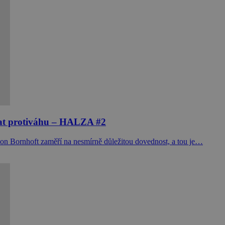
vat protiváhu – HALZA #2
mon Bornhoft zaměří na nesmírně důležitou dovednost, a tou je…