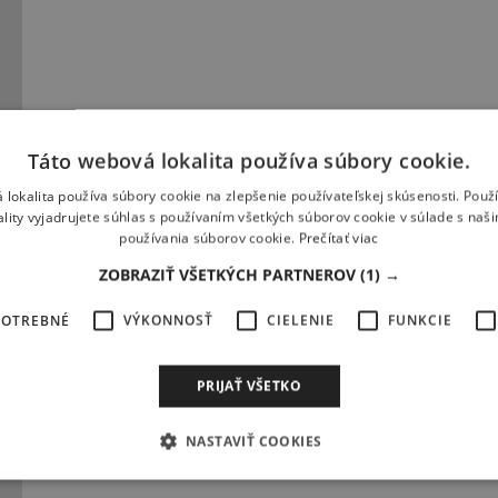
Táto webová lokalita používa súbory cookie.
 lokalita používa súbory cookie na zlepšenie používateľskej skúsenosti. Použ
at protiváhu #1
ality vyjadrujete súhlas s používaním všetkých súborov cookie v súlade s naš
používania súborov cookie.
Prečítať viac
rnhoft zaměří na nesmírně důležitou dovednost, a tou je protiváha…
ZOBRAZIŤ VŠETKÝCH PARTNEROV
(1) →
POTREBNÉ
VÝKONNOSŤ
CIELENIE
FUNKCIE
PRIJAŤ VŠETKO
NASTAVIŤ COOKIES