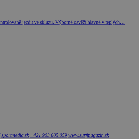
kontrolovaně jezdit ve skluzu. Výborně osvěží hlavně v teplých…
sportmedia.sk
+421 903 805 059
www.surfmagazin.sk