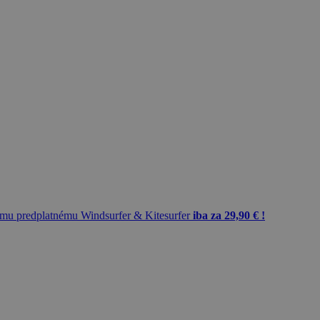
mu predplatnému Windsurfer & Kitesurfer
iba za 29,90 € !