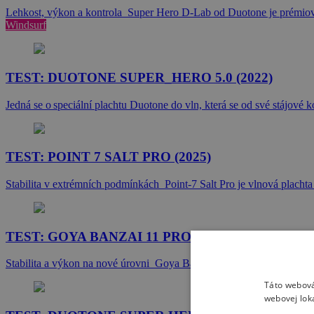
Lehkost, výkon a kontrola Super Hero D-Lab od Duotone je prémiová
Windsurf
TEST: DUOTONE SUPER_HERO 5.0 (2022)
Jedná se o speciální plachtu Duotone do vln, která se od své stájov
TEST: POINT 7 SALT PRO (2025)
Stabilita v extrémních podmínkách Point-7 Salt Pro je vlnová plachta
TEST: GOYA BANZAI 11 PRO CARBON (2025)
Stabilita a výkon na nové úrovni Goya Banzai 11 Pro Carbon je špič
Táto webová
webovej lok