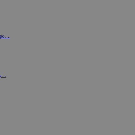
u po…
any…