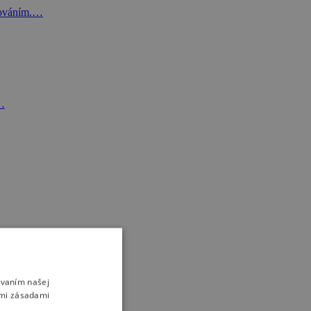
acováním.…
r…
ívaním našej
imi zásadami