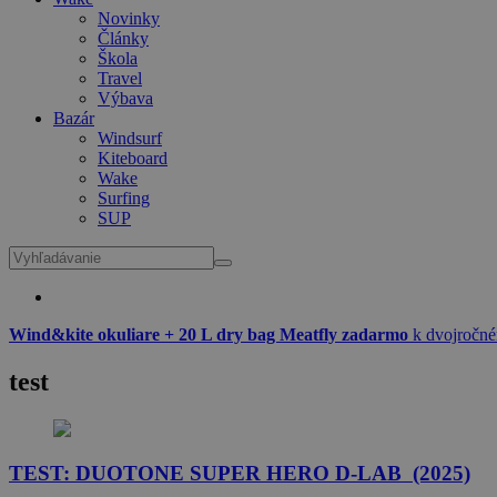
Novinky
Články
Škola
Travel
Výbava
Bazár
Windsurf
Kiteboard
Wake
Surfing
SUP
Wind&kite okuliare + 20 L dry bag Meatfly zadarmo
k dvojročné
test
TEST: DUOTONE SUPER HERO D-LAB (2025)