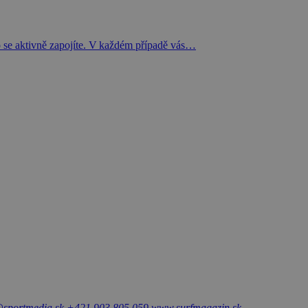
ebo se aktivně zapojíte. V každém případě vás…
sportmedia.sk
+421 903 805 059
www.surfmagazin.sk