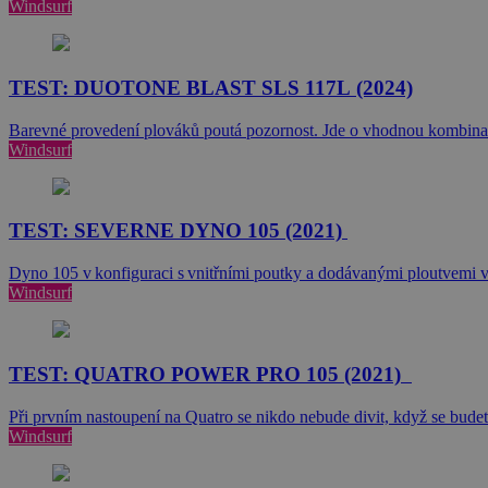
Windsurf
TEST: DUOTONE BLAST SLS 117L (2024)
Barevné provedení plováků poutá pozornost. Jde o vhodnou kombinaci
Windsurf
TEST: SEVERNE DYNO 105 (2021)
Dyno 105 v konfiguraci s vnitřními poutky a dodávanými ploutvemi v 
Windsurf
TEST: QUATRO POWER PRO 105 (2021)
Při prvním nastoupení na Quatro se nikdo nebude divit, když se bude
Windsurf