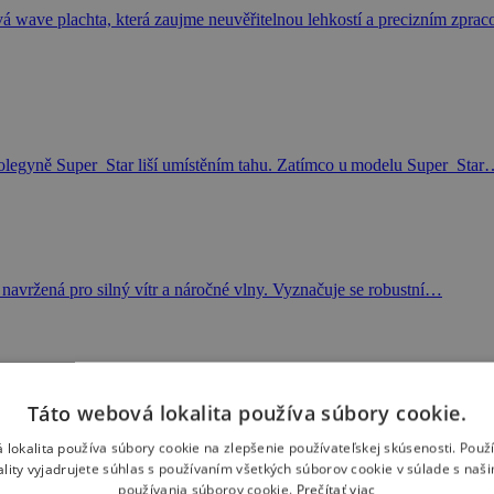
 wave plachta, která zaujme neuvěřitelnou lehkostí a precizním zpr
é kolegyně Super_Star liší umístěním tahu. Zatímco u modelu Super_Sta
 navržená pro silný vítr a náročné vlny. Vyznačuje se robustní…
Táto webová lokalita používa súbory cookie.
ková vlnová plachta, která posouvá hranice designu a…
 lokalita používa súbory cookie na zlepšenie používateľskej skúsenosti. Použ
ality vyjadrujete súhlas s používaním všetkých súborov cookie v súlade s naš
používania súborov cookie.
Prečítať viac