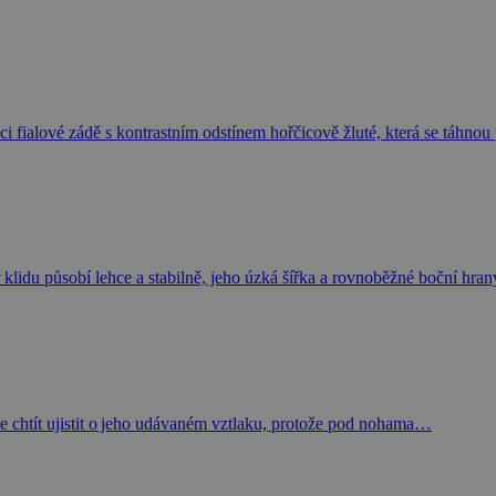
 fialové zádě s kontrastním odstínem hořčicově žluté, která se táhno
klidu působí lehce a stabilně, jeho úzká šířka a rovnoběžné boční hr
te chtít ujistit o jeho udávaném vztlaku, protože pod nohama…