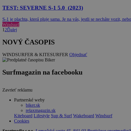
TEST: SEVERNE S-1 5.0 (2023)
S-1 je plachta, která pluje sama. Je na vás, jestli se necháte vozit, n
Windsurf
1
2
Ďalej
NOVÝ ČASOPIS
WINDSURFER & KITESURFER
Objednať
Surfmagazin na facebooku
Zavrieť reklamu
Partnerské weby
biker.sk
relaxmagazin.sk
Kiteboard
Lifestyle
Sup & Surf
Wakeboard
Windsurf
Cookies
Sportmedia s.r.o.
Lamačská cesta 45, 841 03 Bratislava
sportmedia@