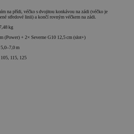
m na přídi, véčko s dvojitou konkávou na zádi (véčko je
ené středové linii) a končí rovným véčkem na zádi.
7,48 kg
m (Power) + 2× Severne G10 12,5 cm (slot+)
:
5,0–7,0 m
 105, 115, 125