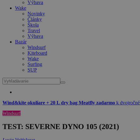
Výbava
Wake
Novinky
Články
Škola
Travel
Výbava
Bazár
Windsurf
Kiteboard
Wake
Surfing
SUP
Wind&kite okuliare + 20 L dry bag Meatfly zadarmo
k dvojročné
Windsurf
TEST: SEVERNE DYNO 105 (2021)
Lucia Vojtiskova