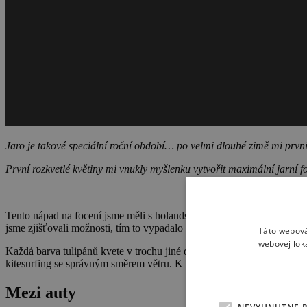
Jaro je takové speciální roční období… po velmi dlouhé zimě mi první
První
rozkvetlé květiny mi vnukly myšlenku vytvořit maximální jarní 
Tento nápad na focení jsme měli s holandským filmařem Andy Troyem u
jsme zjišťovali možnosti, tím to vypadalo složitěji.
Táto webová
webovej lok
Každá barva tulipánů kvete v trochu jiné době, takže farmáři nemusí sb
kitesurfing se správným směrem větru. K tomu si přidejte slunečné p
Mezi auty