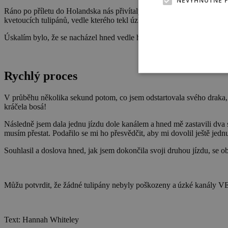
NEVYHNUTNE 
Ráno po příletu do Holandska nás přivítaly mraky, takže nastala nervo
kvetoucích tulipánů, vedle kterého tekl úzký vodní kanál s perfektním
Úskalím bylo, že se nacházel hned vedle hlavní cesty, takže jsme mus
Rychlý proces
V průběhu několika sekund potom, co jsem odstartovala svého draka, s
kráčela bosá!
Následně jsem dala jednu jízdu dole kanálem a hned mě zastavili dva st
musím přestat. Podařilo se mi ho přesvědčit, aby mi dovolil ještě jed
Souhlasil a doslova hned, jak jsem dokončila svoji druhou jízdu, se obj
Můžu potvrdit, že žádné tulipány nebyly poškozeny a úzké kanály 
Text: Hannah Whiteley