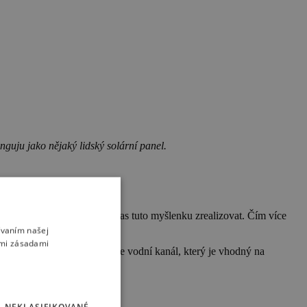
nguju jako nějaký lidský solární panel.
tly. O rok později nastal čas tuto myšlenku zrealizovat. Čím více
ívaním našej
imi zásadami
m květu, a ještě vedle něho je vodní kanál, který je vhodný na