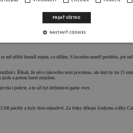
POTREBNÉ
VÝKONNOSŤ
CIELENIE
FUNKCIE
zita, zda focení vůbec bude. Naštěstí netrvalo dlouho, mraky se roztrh
 směrem větru na kite.
PRIJAŤ VŠETKO
eli čekat na momenty, kdy nepojede žádné auto, a tehdy to odpálit.
NASTAVIŤ COOKIES
e mě přišel farmář zeptat, co dělám. S focením neměl problém, jen mě v
rážníci. Říkali, že něco takového není povoleno, ale dali by mi 15 minu
nu jízdu a potom hned zmizíme.
evila i policie, a to už byl definitivní game over.
VELMI páchly a byly dost odpudivé. Za fotky děkuju Andymu a díky 