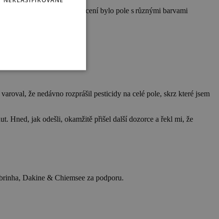
NEKLASIFIKOVANÉ
aly a vyšlo slunce. Místem focení bylo pole s různými barvami
aroval, že nedávno rozprášil pesticidy na celé pole, skrz které jsem
t. Hned, jak odešli, okamžitě přišel další dozorce a řekl mi, že
Cabrinha, Dakine & Chiemsee za podporu.