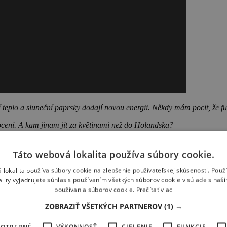
 teplo a sluneční paprsky dodají novou energii. Někdy mám pocit, že fu
focení. A kam jinam jít za květinami než do Holandska?
Táto webová lokalita používa súbory cookie.
ž před rokem, v době, kdy jsme točili v Egyptě a tulipány právě odkve
 lokalita používa súbory cookie na zlepšenie používateľskej skúsenosti. Použ
ality vyjadrujete súhlas s používaním všetkých súborov cookie v súlade s naš
írat vše najednou. Není proto lehké najít pole, na kterém je vše v plné
používania súborov cookie.
Prečítať viac
očasí a máte celkem produkčně náročné zadání.
ZOBRAZIŤ VŠETKÝCH PARTNEROV
(1) →