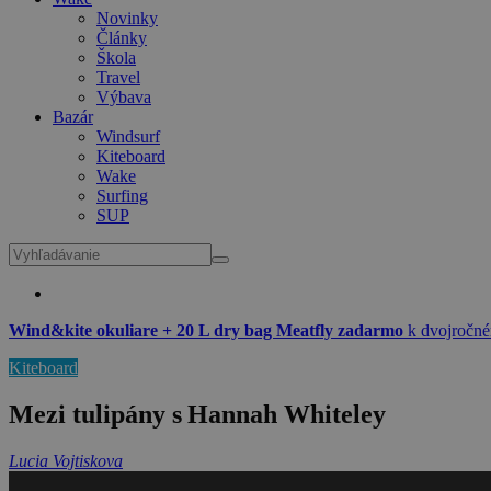
Novinky
Články
Škola
Travel
Výbava
Bazár
Windsurf
Kiteboard
Wake
Surfing
SUP
Wind&kite okuliare + 20 L dry bag Meatfly zadarmo
k dvojročné
Kiteboard
Mezi tulipány s Hannah Whiteley
Lucia Vojtiskova