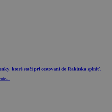
y, ktoré stačí pri cestovaní do Rakúska splniť.
lenie…
m