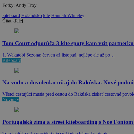
Fotky: Andy Troy
kiteboard
Holandsko
kite
Hannah Whiteley
Čítať ďalej
Tom Court odporúča 3 kite spoty kam vzít partnerku
1. Wakatobi Sezona: červen až listopad, nejlépe ale až po…
Kiteboard
Na vodu a dovolenku už aj do Rakúska. Nové podmienk
Všetci cestujúci musia pred cestou do Rakúska získať cestovné povo
Novinky
Portugalská zima a street kiteboarding s Noe Fonto
Toto je dôkaz, že prorideri nie sú žiadne bábovky. Svoju…