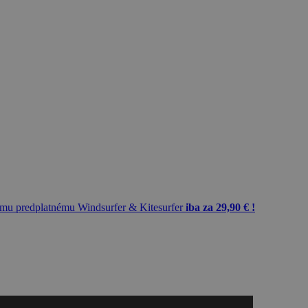
mu predplatnému Windsurfer & Kitesurfer
iba za 29,90 € !