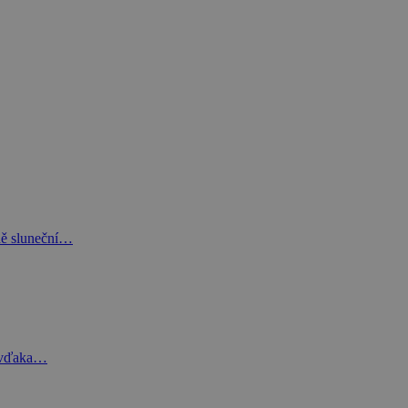
ně sluneční…
e vďaka…