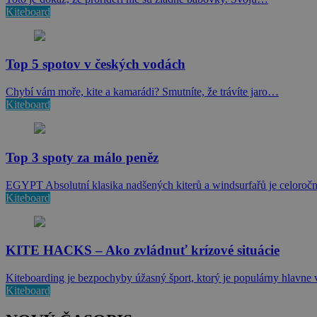
Kiteboard
Top 5 spotov v českých vodách
Chybí vám moře, kite a kamarádi? Smutníte, že trávíte jaro…
Kiteboard
Top 3 spoty za málo peněz
EGYPT Absolutní klasika nadšených kiterů a windsurfařů je celoroč
Kiteboard
KITE HACKS – Ako zvládnuť krízové situácie
Kiteboarding je bezpochyby úžasný šport, ktorý je populárny hlavn
Kiteboard