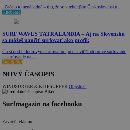
„Začalo to nenápadně – tím, že se v tehdejším Československu…
Kiteboard
SURF WAVES TATRALANDIA – Aj na Slovensku
sa môžeš naučiť surfovať ako profík
Čo si pod indoorovým surfovaním predstaviť?Indoorové surfovanie
je surfovanie na…
Sup & Surf
NOVÝ ČASOPIS
WINDSURFER & KITESURFER
Objednať
Surfmagazin na facebooku
Zavrieť reklamu