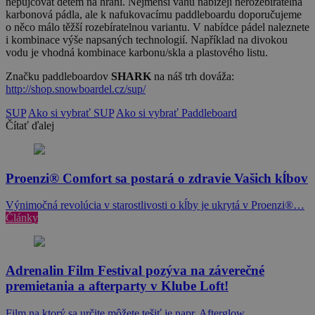
nepůjčovat dětem na hraní. Nejmenší váhu nabízejí nerozebíratelná
karbonová pádla, ale k nafukovacímu paddleboardu doporučujeme
o něco málo těžší rozebíratelnou variantu. V nabídce pádel naleznete
i kombinace výše napsaných technologií. Například na divokou
vodu je vhodná kombinace karbonu/skla a plastového listu.
Značku paddleboardov
SHARK
na náš trh dováža:
http://shop.snowboardel.cz/sup/
SUP
Ako si vybrať SUP
Ako si vybrať Paddleboard
Čítať ďalej
Proenzi® Comfort sa postará o zdravie Vašich kĺbov
Výnimočná revolúcia v starostlivosti o kĺby je ukrytá v Proenzi®…
Články
Adrenalin Film Festival pozýva na záverečné
premietania a afterparty v Klube Loft!
Film na ktorý sa určite môžete tešiť je napr. Afterglow…