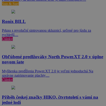
Sup & Surf
Ronix BILL
Prkno s revoluční sintrovanou skluznicí, určené pro jízdu za
rychlejší…
Články
Obľúbené predlžováky North Power.XT 2.0 v úplne
novom šate
Myšlienka predĺženia Power.XT 2.0 je veľmi jednoduchá Na
správne natrimovanie plachty…
Články
Příběh českej značky HIKO, čtvrtstoletí s vámi na
jedné lodi