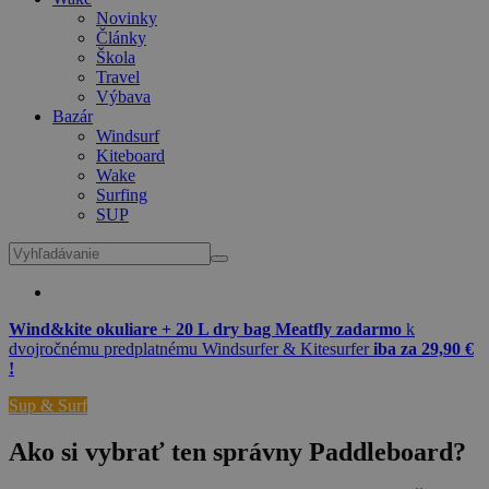
Novinky
Články
Škola
Travel
Výbava
Bazár
Windsurf
Kiteboard
Wake
Surfing
SUP
Wind&kite okuliare + 20 L dry bag Meatfly zadarmo
k
dvojročnému predplatnému Windsurfer & Kitesurfer
iba za 29,90 €
!
Sup & Surf
Ako si vybrať ten správny Paddleboard?