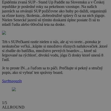
Epidémia zvaná SUP - Stand Up Paddle na Slovensku a v Českej
republike je posledné roky na pekelnom vzostupe. Na našich
jazerách sa otvárajú SUP požičovne ako huby po daždi, organizujú
sa rôzne kurzy, školenia...dobrodružné splavy či sa na nich jóguje.
Nielen Senecké jazerá sú týmito doskami úplne posiate či sú to
mladí ľudia alebo 60ročná teta na doske.
Trh s SUPečkami rastie nielen u nás, ale aj vo svete...ponuka je
neskutočne veľká...kúpite si množstvo rôznych nafukovačiek ,ktoré
si zbalíte do batôžku, množstvo pevných boardov..., ktoré sú
šejpované na rýchlosť, divokú vodu, jógu či dosky ktoré unesú 8
ľudí.
Je to proste IN...a ľuďom sa to páči. Prečítajte si pekný a stručný
popis, ako si vybrať ten správny board.
Surfmagazín
1/5
2
ALLROUND