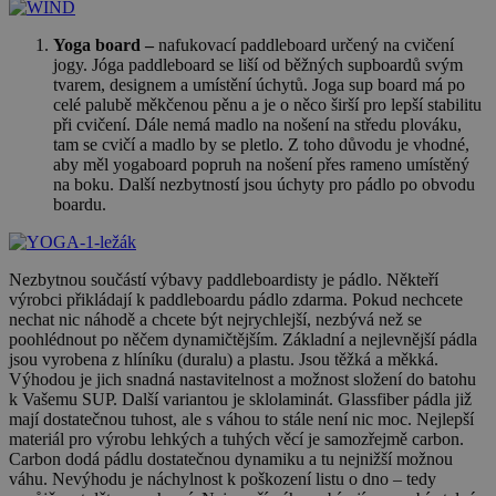
Yoga board –
nafukovací paddleboard určený na cvičení
jogy. Jóga paddleboard se liší od běžných supboardů svým
tvarem, designem a umístění úchytů. Joga sup board má po
celé palubě měkčenou pěnu a je o něco širší pro lepší stabilitu
při cvičení. Dále nemá madlo na nošení na středu plováku,
tam se cvičí a madlo by se pletlo. Z toho důvodu je vhodné,
aby měl yogaboard popruh na nošení přes rameno umístěný
na boku. Další nezbytností jsou úchyty pro pádlo po obvodu
boardu.
Nezbytnou součástí výbavy paddleboardisty je pádlo. Někteří
výrobci přikládají k paddleboardu pádlo zdarma. Pokud nechcete
nechat nic náhodě a chcete být nejrychlejší, nezbývá než se
poohlédnout po něčem dynamičtějším. Základní a nejlevnější pádla
jsou vyrobena z hlíníku (duralu) a plastu. Jsou těžká a měkká.
Výhodou je jich snadná nastavitelnost a možnost složení do batohu
k Vašemu SUP. Další variantou je sklolaminát. Glassfiber pádla již
mají dostatečnou tuhost, ale s váhou to stále není nic moc. Nejlepší
materiál pro výrobu lehkých a tuhých věcí je samozřejmě carbon.
Carbon dodá pádlu dostatečnou dynamiku a tu nejnižší možnou
váhu. Nevýhodu je náchylnost k poškození listu o dno – tedy