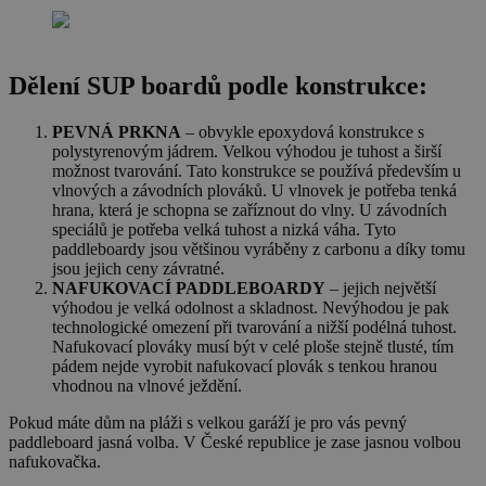
Dělení SUP boardů podle konstrukce:
PEVNÁ PRKNA
– obvykle epoxydová konstrukce s
polystyrenovým jádrem. Velkou výhodou je tuhost a širší
možnost tvarování. Tato konstrukce se používá především u
vlnových a závodních plováků. U vlnovek je potřeba tenká
hrana, která je schopna se zaříznout do vlny. U závodních
speciálů je potřeba velká tuhost a nizká váha. Tyto
paddleboardy jsou většinou vyráběny z carbonu a díky tomu
jsou jejich ceny závratné.
NAFUKOVACÍ PADDLEBOARDY
– jejich největší
výhodou je velká odolnost a skladnost. Nevýhodou je pak
technologické omezení při tvarování a nižší podélná tuhost.
Nafukovací plováky musí být v celé ploše stejně tlusté, tím
pádem nejde vyrobit nafukovací plovák s tenkou hranou
vhodnou na vlnové ježdění.
Pokud máte dům na pláži s velkou garáží je pro vás pevný
paddleboard jasná volba. V České republice je zase jasnou volbou
nafukovačka.